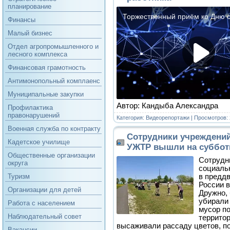
планирование
Финансы
Малый бизнес
Отдел агропромышленного и
лесного комплекса
Финансовая грамотность
Антимонопольный комплаенс
Муниципальные закупки
Автор: Кандыба Александра
Профилактика
правонарушений
Категория:
Видеорепортажи
| Просмотров: 
Военная служба по контракту
Сотрудники учреждени
Кадетское училище
УЖТР вышли на суббот
Общественные организации
Сотрудн
округа
социаль
в предд
Туризм
России 
Организации для детей
Дружно,
убирали
Работа с населением
мусор п
Наблюдательный совет
территор
высаживали рассаду цветов, п
Вакансии