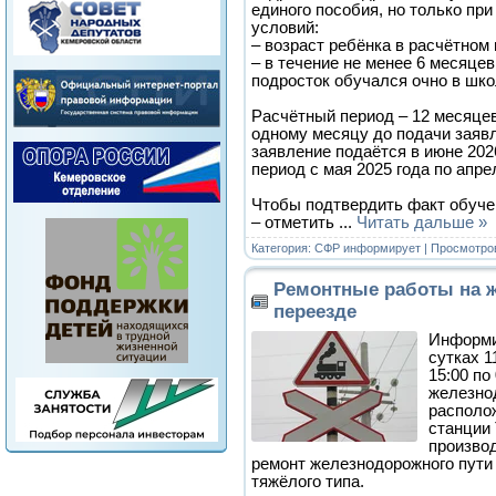
единого пособия, но только пр
условий:
– возраст ребёнка в расчётном 
– в течение не менее 6 месяце
подросток обучался очно в шко
Расчётный период – 12 месяце
одному месяцу до подачи заяв
заявление подаётся в июне 202
период с мая 2025 года по апре
Чтобы подтвердить факт обуче
– отметить
...
Читать дальше »
Категория:
СФР информирует
| Просмотров
Ремонтные работы на 
переезде
Информир
сутках 1
15:00 по
железно
располо
станции 
произво
ремонт железнодорожного пути
тяжёлого типа.