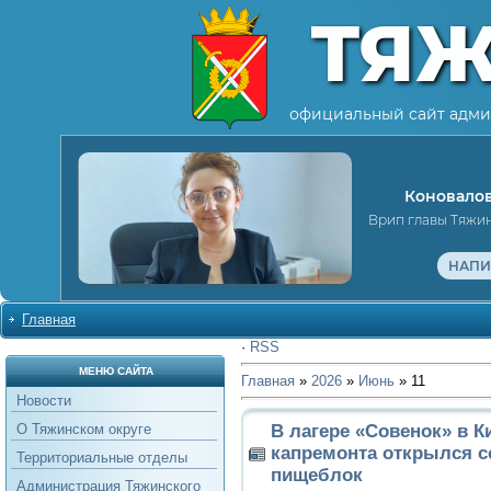
ТЯ
официальный сайт адми
Коновалов
Врип главы Тяжи
НАПИ
Главная
·
RSS
МЕНЮ САЙТА
Главная
»
2026
»
Июнь
»
11
Новости
В лагере «Совенок» в К
О Тяжинском округе
капремонта открылся 
Территориальные отделы
пищеблок
Администрация Тяжинского