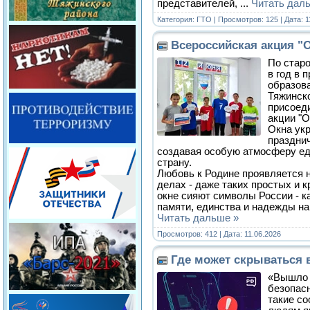
представителей,
...
Читать дал
Категория:
ГТО
| Просмотров: 125 | Дата:
1
Всероссийская акция "
По старо
в год в 
образов
Тяжинско
присоед
акции "О
Окна ук
праздни
создавая особую атмосферу ед
страну.
Любовь к Родине проявляется не
делах - даже таких простых и 
окне сияют символы России - к
памяти, единства и надежды н
Читать дальше »
Просмотров: 412 | Дата:
11.06.2026
Где может скрываться 
«Вышло 
безопасн
такие с