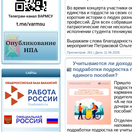
Во время концерта участники 
единства и гордости за своих 
короткие истории о людях разн
профессий. Для всех собравши
патриотические песни нескольк
исполнении студента техникум
Выражаем слова благодарности
мероприятие Петраковой Ольге
Просмотров: 261 | Дата:
11.06.2026
Учитываются ли доход
подработки подростка 
САЙТЫ
единого пособия?
Пришло в
подростк
карманн
родителе
«А не по
дочери н
пособия
Отделен
напомина
подработки подростка не учит