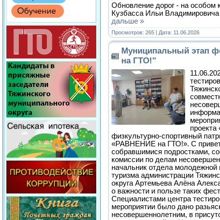
Обновление дорог - на особом 
Кузбасса Ильи Владимировича
дальше »
Просмотров: 265 | Дата:
11.06.2026
Муниципальный этап ф
на ГТО!"
11.06.20
тестиро
Тяжинско
совмест
несовер
информа
меропри
проекта
физкультурно-спортивный патр
«РАВНЕНИЕ на ГТО!». С приве
собравшимися подростками, со
комиссии по делам несовершен
начальник отдела молодежной п
туризма администрации Тяжинс
округа Артемьева Алёна Алекса
о важности и пользе таких фес
Специалистами центра тестиро
мероприятии было дано разьяс
несовершеннолетним, в присут