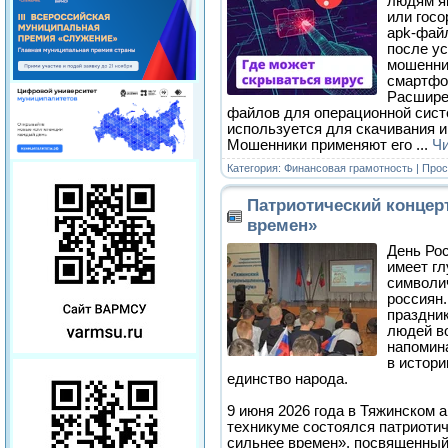
людям я
или госо
apk-файл
после ус
мошенни
смартфо
Расшире
файлов для операционной сист
используется для скачивания и
Мошенники применяют его
...
Чи
Категория:
Финансовая грамотность
| Прос
Патриотический концер
времен»
День Рос
имеет гл
символи
россиян.
праздни
людей в
напомин
в истори
единство народа.
9 июня 2026 года в Тяжинском
техникуме состоялся патриоти
сильнее времен», посвященный