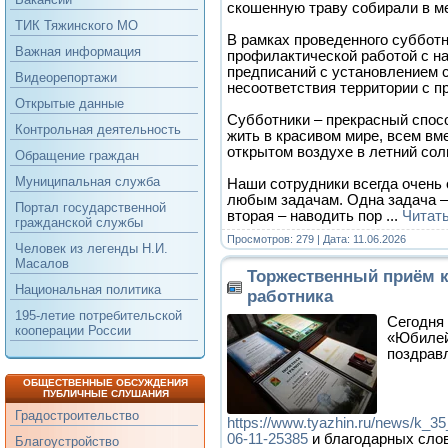
скошенную траву собирали в м
ТИК Тяжинского МО
В рамках проведенного суббот
Важная информация
профилактической работой с н
предписаний с установлением 
Видеорепортажи
несоответствия территории с п
Открытые данные
Субботники – прекрасный спос
Контрольная деятельность
жить в красивом мире, всем вм
открытом воздухе в летний сол
Обращение граждан
Муниципальная служба
Наши сотрудники всегда очень 
любым задачам. Одна задача –
Портал государственной
вторая – наводить пор
...
Читат
гражданской службы
Просмотров: 279 | Дата:
11.06.2026
Человек из легенды Н.И.
Масалов
Торжественный приём 
Национальная политика
работника
195-летие потребительской
Сегодня
кооперации России
«Юбилей
поздрав
ОБЩЕСТВЕННЫЕ ОБСУЖДЕНИЯ
ПУБЛИЧНЫЕ СЛУШАНИЯ
Градостроительство
https://www.tyazhin.ru/news/k_35
06-11-25385
и благодарных слов
Благоустройство