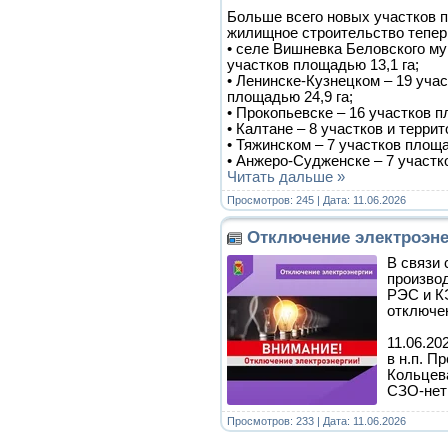
Больше всего новых участков 
жилищное строительство тепер
• селе Вишневка Беловского му
участков площадью 13,1 га;
• Ленинске-Кузнецком – 19 учас
площадью 24,9 га;
• Прокопьевске – 16 участков п
• Калтане – 8 участков и терри
• Тяжинском – 7 участков площа
• Анжеро-Судженске – 7 участк
Читать дальше »
Просмотров: 245 | Дата:
11.06.2026
Отключение электроэне
В связи
произво
РЭС и К
отключен
11.06.202
в н.п. П
Кольцева
СЗО-нет
Просмотров: 233 | Дата:
11.06.2026