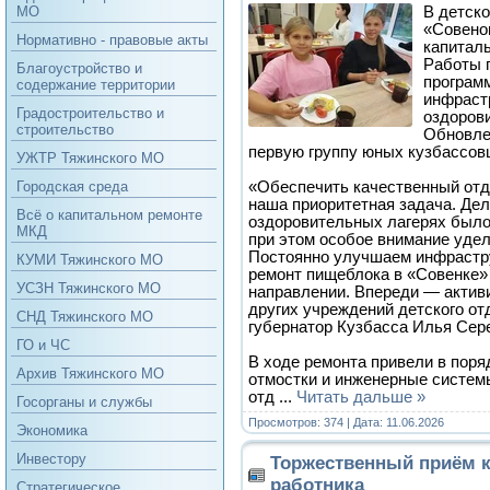
В детск
МО
«Совено
Нормативно - правовые акты
капитал
Работы 
Благоустройство и
програм
содержание территории
инфраст
Градостроительство и
оздоров
строительство
Обновле
первую группу юных кузбассов
УЖТР Тяжинского МО
«Обеспечить качественный отд
Городская среда
наша приоритетная задача. Дел
Всё о капитальном ремонте
оздоровительных лагерях было
МКД
при этом особое внимание уде
Постоянно улучшаем инфрастр
КУМИ Тяжинского МО
ремонт пищеблока в «Совенке»
УСЗН Тяжинского МО
направлении. Впереди — актив
других учреждений детского о
СНД Тяжинского МО
губернатор Кузбасса Илья Сер
ГО и ЧС
В ходе ремонта привели в поря
Архив Тяжинского МО
отмостки и инженерные систем
отд
...
Читать дальше »
Госорганы и службы
Просмотров: 374 | Дата:
11.06.2026
Экономика
Инвестору
Торжественный приём 
работника
Стратегическое