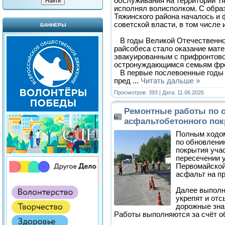
обслуживания на территории Т
исполнял волисполком. С образ
Тяжинского района началось и
советской власти, в том числе
БАННЕРЫ
В годы Великой Отечественно
райсобеса стало оказание мат
эвакуированным с прифронтово
остронуждающимся семьям фро
В первые послевоенные годы 
пред
...
Читать дальше »
Просмотров: 393 | Дата:
11.06.2026
Ремонтные работы по 
асфальтобетонного по
Полным ходом
по обновлени
покрытия учас
пересечении у
Первомайской
асфальт на п
Далее выполн
укрепят и отс
дорожные знак
Работы выполняются за счёт о