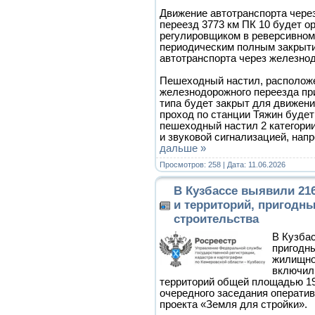
Движение автотранспорта чер
переезд 3773 км ПК 10 будет о
регулировщиком в реверсивном
периодическим полным закрыт
автотранспорта через железно
Пешеходный настил, располож
железнодорожного переезда пр
типа будет закрыт для движени
проход по станции Тяжин буде
пешеходный настил 2 категори
и звуковой сигнализацией, нап
дальше »
Просмотров: 258 | Дата:
11.06.2026
В Кузбассе выявили 21
и территорий, пригодн
строительства
В Кузбас
пригодн
жилищно
включил
территорий общей площадью 195
очередного заседания оператив
проекта «Земля для стройки».