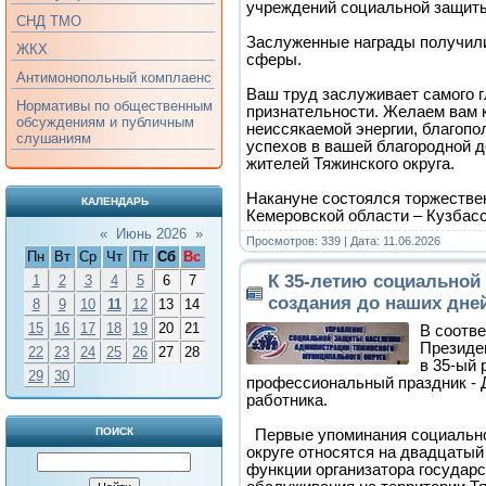
учреждений социальной защиты
СНД ТМО
Заслуженные награды получил
ЖКХ
сферы.
Антимонопольный комплаенс
Ваш труд заслуживает самого г
Нормативы по общественным
признательности. Желаем вам к
обсуждениям и публичным
неиссякаемой энергии, благоп
слушаниям
успехов в вашей благородной д
жителей Тяжинского округа.
Накануне состоялся торжестве
КАЛЕНДАРЬ
Кемеровской области – Кузбас
«
Июнь 2026
»
Просмотров: 339 | Дата:
11.06.2026
Пн
Вт
Ср
Чт
Пт
Сб
Вс
К 35-летию социальной 
1
2
3
4
5
6
7
создания до наших дне
8
9
10
11
12
13
14
15
16
17
18
19
20
21
В соотве
Президе
22
23
24
25
26
27
28
в 35-ый 
29
30
профессиональный праздник - 
работника.
ПОИСК
Первые упоминания социально
округе относятся на двадцатый 
функции организатора государс