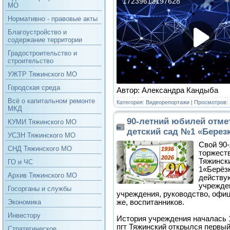
МО
Нормативно - правовые акты
Благоустройство и
содержание территории
Градостроительство и
строительство
УЖТР Тяжинского МО
Городская среда
Автор: Александра Кандыба
Всё о капитальном ремонте
Категория:
Видеорепортажи
| Просмотров: 
МКД
90-летний юбилей отме
КУМИ Тяжинского МО
детский сад №1 «Берез
УСЗН Тяжинского МО
Свой 90
СНД Тяжинского МО
торжест
Тяжинск
ГО и ЧС
1«Берёз
Архив Тяжинского МО
действу
учрежде
Госорганы и службы
учреждения, руководство, офиц
же, воспитанников.
Экономика
Инвестору
История учреждения началась 1 
пгт Тяжинский открылся первый
Стратегическое