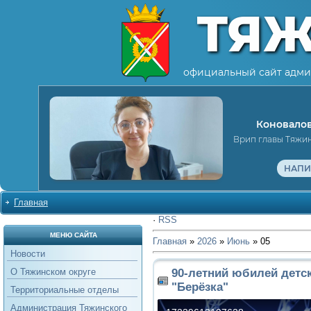
ТЯ
официальный сайт адми
Коновалов
Врип главы Тяжи
НАПИ
Главная
·
RSS
МЕНЮ САЙТА
Главная
»
2026
»
Июнь
»
05
Новости
90-летний юбилей детс
О Тяжинском округе
"Берёзка"
Территориальные отделы
Администрация Тяжинского