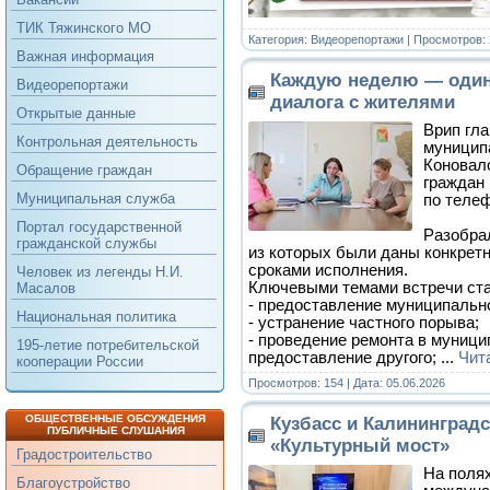
ТИК Тяжинского МО
Категория:
Видеорепортажи
| Просмотров: 
Важная информация
Каждую неделю — один
Видеорепортажи
диалога с жителями
Открытые данные
Врип гл
Контрольная деятельность
муниципа
Коновал
Обращение граждан
граждан
Муниципальная служба
по телеф
Портал государственной
Разобра
гражданской службы
из которых были даны конкретн
сроками исполнения.
Человек из легенды Н.И.
Ключевыми темами встречи ста
Масалов
- предоставление муниципальн
Национальная политика
- устранение частного порыва;
- проведение ремонта в муниц
195-летие потребительской
предоставление другого;
...
Чит
кооперации России
Просмотров: 154 | Дата:
05.06.2026
ОБЩЕСТВЕННЫЕ ОБСУЖДЕНИЯ
Кузбасс и Калининградс
ПУБЛИЧНЫЕ СЛУШАНИЯ
«Культурный мост»
Градостроительство
На поля
Благоустройство