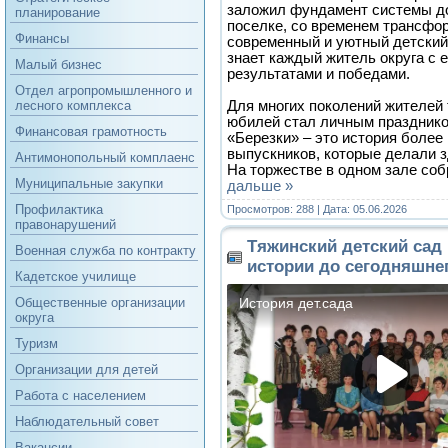
заложил фундамент системы д
планирование
поселке, со временем трансфо
Финансы
современный и уютный детский 
знает каждый житель округа с 
Малый бизнес
результатами и победами.
Отдел агропромышленного и
Для многих поколений жителей 
лесного комплекса
юбилей стал личным празднико
Финансовая грамотность
«Березки» – это история более
выпускников, которые делали з
Антимонопольный комплаенс
На торжестве в одном зале со
Муниципальные закупки
дальше »
Профилактика
Просмотров: 288 | Дата:
05.06.2026
правонарушений
Тяжинский детский сад 
Военная служба по контракту
истории до сегодняшнег
Кадетское училище
Общественные организации
округа
Туризм
Организации для детей
Работа с населением
Наблюдательный совет
Вакансии