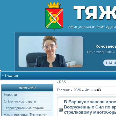
ТЯ
официальный сайт адми
Коновалов
Врип главы Тяжи
НАПИ
Главная
·
RSS
МЕНЮ САЙТА
Главная
»
2026
»
Июнь
»
03
Новости
В Барнауле завершилос
О Тяжинском округе
Вооружённых Сил по ар
Территориальные отделы
стрелковому многобор
Администрация Тяжинского