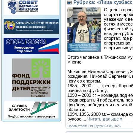
Рубрика: «Лица кузбасс
С целью проп
спорта и проя
уважения к в
сетях и месс
физической к
введена рубри
спорта», где 
спортсменах,
спортивных у
Этого человека в Тяжинском м
многие.
Мякишев Николай Сергеевич, 30
рождения. Николай Сергеевич, 
ногу со спортом.
1985 – 2000 г.г. – тренер сборн
района по футболу.
1990 – 2000 г.г. – команда под 
неоднократный победитель пер
футболу, победители сельской
области.
1994, 1996, 2000 г.г. – команда 
руково
...
Читать дальше »
Просмотров: 119 | Дата:
03.06.2026