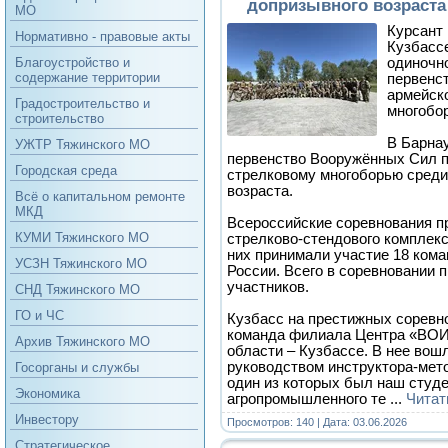
допризывного возраста
МО
Курсант
Нормативно - правовые акты
Кузбассе
одиночн
Благоустройство и
содержание территории
первенс
армейск
Градостроительство и
многобо
строительство
В Барна
УЖТР Тяжинского МО
первенство Вооружённых Сил п
Городская среда
стрелковому многоборью среди
возраста.
Всё о капитальном ремонте
МКД
Всероссийские соревнования п
КУМИ Тяжинского МО
стрелково-стендового комплекс
них принимали участие 18 кома
УСЗН Тяжинского МО
России. Всего в соревновании 
участников.
СНД Тяжинского МО
ГО и ЧС
Кузбасс на престижных соревн
команда филиала Центра «ВОИ
Архив Тяжинского МО
области – Кузбассе. В нее вош
руководством инструктора-мет
Госорганы и службы
один из которых был наш студе
Экономика
агропромышленного те
...
Читат
Инвестору
Просмотров: 140 | Дата:
03.06.2026
Стратегическое