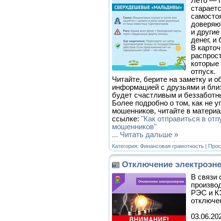
Лето — п
стараетс
самосто
доверяют
и другие
денег, и
В карто
распрос
которые 
отпуск.
Читайте, берите на заметку и 
информацией с друзьями и бли
будет счастливым и беззаботн
Более подробно о том, как не у
мошенников, читайте в материа
ссылке:
"Как отправиться в отп
мошенников"
...
Читать дальше »
Категория:
Финансовая грамотность
| Прос
Отключение электроэне
В связи
произво
РЭС и К
отключен
03.06.202