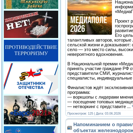
Национа
информа
«МедиаП
Проект р
госпрог
развитие
Его цел
талантливых авторов, которые
сельской жизни и доказывают:
село — это место силы, высоки
невероятного вдохновения.
В Национальной премии «Меди
принять участие граждане РФ от
представители СМИ, журналис
специалисты, индивидуальные 
Финалистов ждёт эксклюзивная
программа:
— воркшопы с лидерами мнени
— посещение топовых медиацен
— нетворкинг с представите
...
Просмотров: 125 | Дата:
03.06.2026
Напоминанием о правил
объектах железнодорож