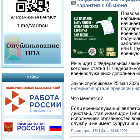
гарантия с 05 июня
Правова
напомина
начинает
поддерж
военнос
получил
заболева
или II г
военную
Речь идет о Федеральном закон
которым статья 11 Федеральног
военнослужащих» дополнена но
САЙТЫ
Закон опубликован 25 мая 2026
интернет-портале правовой ин
Что меняется?
Если военнослужащий являетс
действий, стал инвалидом I или 
исполнением обязанностей вое
службу и не имеет супруги или
Просмотров: 130 | Дата:
03.06.2026