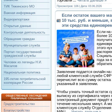
торговли
...
Читать дальше »
Просмотров: 106 | Дата:
03.06.2026
ТИК Тяжинского МО
Важная информация
Если остаток вашего ма
Видеорепортажи
10 тыс. руб. и меньше,
эти средства единовре
Открытые данные
Если на 
Контрольная деятельность
более 10
Обращение граждан
получит
единовр
Муниципальная служба
этого ну
распоря
Портал государственной
Социаль
гражданской службы
года за 
Человек из легенды Н.И.
обратили
Масалов
Заявление подается онлайн на п
Национальная политика
любой клиентской службе СФР
195-летие потребительской
перечислит всю сумму остатка 
кооперации России
указанный в заявлении.
Чтобы узнать точный остаток с
выписку из сертификата через 
ОБЩЕСТВЕННЫЕ ОБСУЖДЕНИЯ
ПУБЛИЧНЫЕ СЛУШАНИЯ
электронный документ придёт в
течение нескольких минут. А м
Градостроительство
клиентскую службу Отделения 
Благоустройство
МФЦ.
...
Читать дальше »