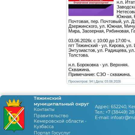
н.п. Ита
Заводска
Нетесова
Южная, 
Почтовая, пер. Почтовый, ул. Д
Дзержинского, ул. Южная, Мичу
Мира, Заозерная, Рябиновая, Г
03.06.2026г. с 10:00 до 17:00 ч.
пгт Тяжинский - ул. Кирова, ул.
Энтузиастов, ул. Радищева, ул.
Толстова.
н.п. Бороковка - ул. Верхняя.
Скважина.
Примечание: СЗО - скважина.
Просмотров: 94 | Дата:
03.06.2026
Тяжинский
муниципальный округ
Адрес:
652240, Ке
Контакты
Тел.:
+7 (38449) 28
Правительство
E-mail:
infoatr@mai
Кемеровской области -
Кузбасса
Портал Госуслуг