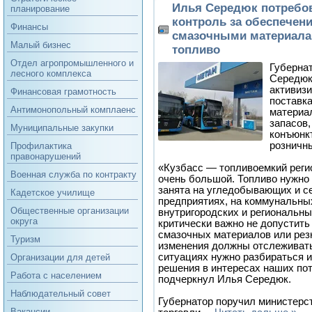
Илья Середюк потребо
планирование
контроль за обеспечени
Финансы
смазочными материала
Малый бизнес
топливо
Отдел агропромышленного и
Губерна
лесного комплекса
Середюк
активизи
Финансовая грамотность
поставк
Антимонопольный комплаенс
материа
запасов,
Муниципальные закупки
конъюнк
розничн
Профилактика
правонарушений
«Кузбасс — топливоемкий реги
Военная служба по контракту
очень большой. Топливо нужно 
занята на угледобывающих и с
Кадетское училище
предприятиях, на коммунальных
Общественные организации
внутригородских и региональны
округа
критически важно не допустить
смазочных материалов или резк
Туризм
изменения должны отслеживат
ситуациях нужно разбираться и
Организации для детей
решения в интересах наших по
Работа с населением
подчеркнул Илья Середюк.
Наблюдательный совет
Губернатор поручил министерс
Вакансии