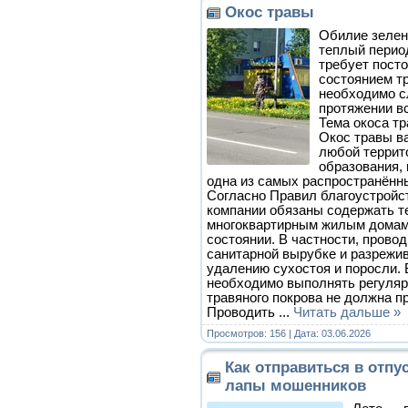
Окос травы
Обилие зелени
теплый период
требует посто
состоянием т
необходимо с
протяжении вс
Тема окоса тр
Окос травы в
любой террит
образования, 
одна из самых распространённ
Согласно Правил благоустройс
компании обязаны содержать т
многоквартирным жилым домам
состоянии. В частности, прово
санитарной вырубке и разрежи
удалению сухостоя и поросли. 
необходимо выполнять регуляр
травяного покрова не должна п
Проводить
...
Читать дальше »
Просмотров: 156 | Дата:
03.06.2026
Как отправиться в отпус
лапы мошенников