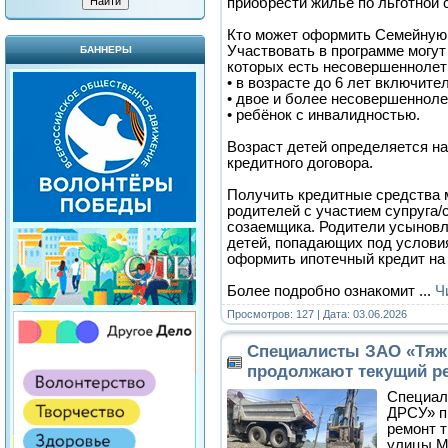
приобрести жилье по льготной 
Кто может оформить Семейную
Участвовать в программе могут
БАННЕРЫ
которых есть несовершеннолет
• в возрасте до 6 лет включите
• двое и более несовершенноле
• ребёнок с инвалидностью.
Возраст детей определяется н
кредитного договора.
Получить кредитные средства 
родителей с участием супруга/с
созаемщика. Родители усынов
детей, попадающих под условия
оформить ипотечный кредит на
Более подробно ознакомит
...
Ч
Просмотров: 127 | Дата:
03.06.2026
Специалисты ЗАО «Тяж
продолжают текущий ре
Специал
ДРСУ» п
ремонт т
улицы М 