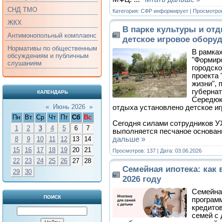
СНД ТМО
Категория:
СФР информирует
| Просмотров
ЖКХ
В парке культуры и от
Антимонопольный комплаенс
детское игровое обору
Нормативы по общественным
В рамка
обсуждениям и публичным
"Формир
слушаниям
городск
проекта
жизни",
губернат
КАЛЕНДАРЬ
Середюко
«
Июнь 2026
»
отдыха установлено детское иг
Пн
Вт
Ср
Чт
Пт
Сб
Вс
Сегодня силами сотрудников 
1
2
3
4
5
6
7
выполняется песчаное основа
дальше »
8
9
10
11
12
13
14
15
16
17
18
19
20
21
Просмотров: 137 | Дата:
03.06.2026
22
23
24
25
26
27
28
Семейная ипотека: как 
29
30
2026 году
Семейна
ПОИСК
програм
кредито
семей с 