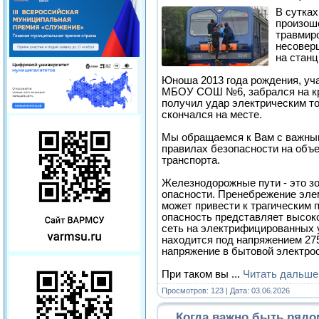
В сутках
произош
травмир
несовер
на станц
Юноша 2013 года рождения, уч
МБОУ СОШ №6, забрался на кр
получил удар электрическим то
скончался на месте.
Мы обращаемся к Вам с важны
правилах безопасности на объ
транспорта.
Железнодорожные пути - это з
опасности. Пренебрежение эл
может привести к трагическим
опасность представляет высок
сеть на электрифицированных 
находится под напряжением 275
напряжение в бытовой электрос
При таком вы
...
Читать дальше
Просмотров: 123 | Дата:
03.06.2026
Когда важно быть рядом