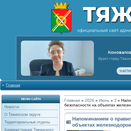
ТЯ
официальный сайт адми
Коновалов
Врип главы Тяжи
НАПИ
Главная
МЕНЮ САЙТА
Главная
»
2026
»
Июнь
»
3
» Напо
безопасности на объектах железн
Новости
О Тяжинском округе
Напоминанием о правил
Территориальные отделы
объектах железнодорож
Администрация Тяжинского