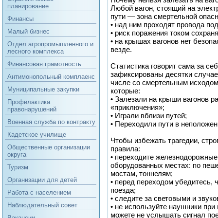
планирование
Любой вагон, стоящий на элек
пути — зона смертельной опасн
Финансы
• над ним проходят провода по
Малый бизнес
• риск поражения током сохран
• на крышах вагонов нет безоп
Отдел агропромышленного и
везде.
лесного комплекса
Финансовая грамотность
Статистика говорит сама за себ
зафиксированы десятки случае
Антимонопольный комплаенс
числе со смертельным исходом,
Муниципальные закупки
которые:
• Залезали на крыши вагонов р
Профилактика
«приключения»;
правонарушений
• Играли вблизи путей;
Военная служба по контракту
• Переходили пути в неположен
Кадетское училище
Чтобы избежать трагедии, стр
Общественные организации
правила:
округа
• переходите железнодорожные
оборудованных местах: по пеш
Туризм
мостам, тоннелям;
Организации для детей
• перед переходом убедитесь, 
поезда;
Работа с населением
• следите за световыми и звук
Наблюдательный совет
• не используйте наушники при
можете не услышать сигнал пое
Вакансии