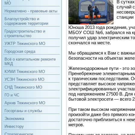
В сутках
МО
случай 
Нормативно - правовые акты
несовер
станции 
Благоустройство и
содержание территории
Юноша 2013 года рождения, уч
Градостроительство и
МБОУ СОШ №6, забрался на кр
строительство
получил удар электрическим то
скончался на месте.
УЖТР Тяжинского МО
Городская среда
Мы обращаемся к Вам с важны
безопасности на объектах желе
Всё о капитальном ремонте
МКД
Железнодорожные пути - это з
КУМИ Тяжинского МО
Пренебрежение элементарными
к трагическим последствиям. 
УСЗН Тяжинского МО
представляет высокое напряжен
СНД Тяжинского МО
электрифицированных участках
под напряжением 27500 В. Для 
ГО и ЧС
бытовой электросети — всего 2
Архив Тяжинского МО
При таком высоком напряжении
Госорганы и службы
произойти даже без прямого ко
Экономика
достаточно приблизиться к нем
метров.
Инвестору
Стратегическое
Почему нельзя залезать на ваг