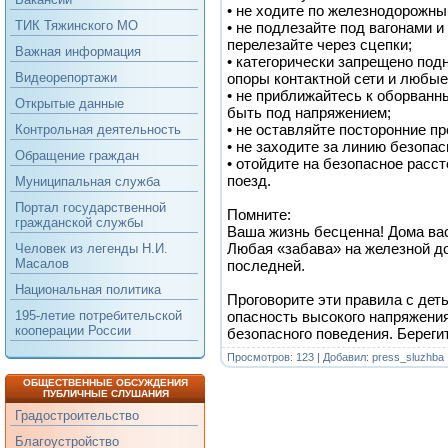
• не ходите по железнодорожны
ТИК Тяжинского МО
• не подлезайте под вагонами 
перелезайте через сцепки;
Важная информация
• категорически запрещено под
опоры контактной сети и любые
Видеорепортажи
• не приближайтесь к оборванн
Открытые данные
быть под напряжением;
• не оставляйте посторонние пр
Контрольная деятельность
• не заходите за линию безопа
Обращение граждан
• отойдите на безопасное расс
поезд.
Муниципальная служба
Портал государственной
Помните:
гражданской службы
Ваша жизнь бесценна! Дома ва
Любая «забава» на железной до
Человек из легенды Н.И.
Масалов
последней.
Национальная политика
Проговорите эти правила с дет
опасность высокого напряжени
195-летие потребительской
кооперации России
безопасного поведения. Берегит
Просмотров: 123 | Добавил:
press_sluzhba
ОБЩЕСТВЕННЫЕ ОБСУЖДЕНИЯ
ПУБЛИЧНЫЕ СЛУШАНИЯ
Градостроительство
Благоустройство