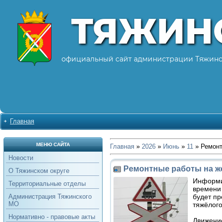
ТЯЖИН
официальный сайт администрации Тяжинс
Главная
МЕНЮ САЙТА
Главная
»
2026
»
Июнь
»
11
» Ремонт
Новости
Ремонтные работы на ж
О Тяжинском округе
Информир
Территориальные отделы
времени
будет п
Администрация Тяжинского
МО
тяжёлого
Нормативно - правовые акты
Движение