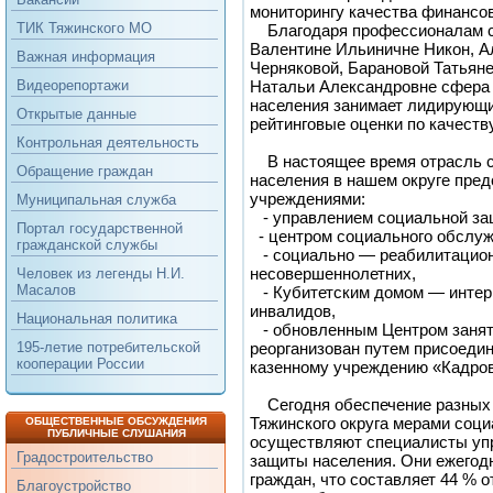
мониторингу качества финансо
ТИК Тяжинского МО
Благодаря профессионалам сво
Валентине Ильиничне Никон, А
Важная информация
Черняковой, Барановой Татьян
Натальи Александровне сфера
Видеорепортажи
населения занимает лидирующи
Открытые данные
рейтинговые оценки по качеств
Контрольная деятельность
В настоящее время отрасль 
Обращение граждан
населения в нашем округе пре
учреждениями:
Муниципальная служба
- управлением социальной за
Портал государственной
- центром социального обслуж
гражданской службы
- социально — реабилитацио
несовершеннолетних,
Человек из легенды Н.И.
Масалов
- Кубитетским домом — интер
инвалидов,
Национальная политика
- обновленным Центром занято
реорганизован путем присоедин
195-летие потребительской
кооперации России
казенному учреждению «Кадров
Сегодня обеспечение разных 
Тяжинского округа мерами соц
ОБЩЕСТВЕННЫЕ ОБСУЖДЕНИЯ
ПУБЛИЧНЫЕ СЛУШАНИЯ
осуществляют специалисты уп
Градостроительство
защиты населения. Они ежегод
граждан, что составляет 44 % 
Благоустройство