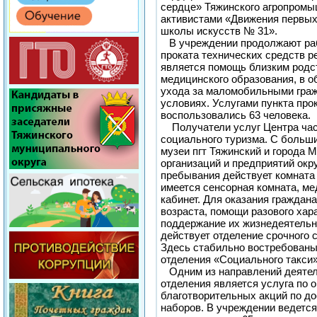
сердце» Тяжинского агропромы
активистами «Движения первых
школы искусств № 31».
В учреждении продолжают раб
проката технических средств р
является помощь близким родс
медицинского образования, в о
ухода за маломобильными гра
условиях. Услугами пункта про
воспользовались 63 человека.
Получатели услуг Центра час
социального туризма. С больш
музеи пгт Тяжинский и города 
организаций и предприятий окру
пребывания действует комната 
имеется сенсорная комната, м
кабинет. Для оказания граждана
возраста, помощи разового хар
поддержание их жизнедеятельн
действует отделение срочного 
Здесь стабильно востребованы
отделения «Социального такси»
Одним из направлений деятел
отделения является услуга по 
благотворительных акций по до
наборов. В учреждении ведется