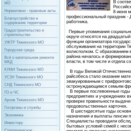
В соотве
МО
Российск
Нормативно - правовые акты
8 июня 
профессиональный праздник - 
Благоустройство и
работника.
содержание территории
Градостроительство и
Первые упоминания социально
строительство
округе относятся на двадцатый 
функции организатора государс
УЖТР Тяжинского МО
обслуживания на территории Т
Городская среда
волисполком. С образованием в
района началось и формировани
Всё о капитальном ремонте
власти, в том числе и отдела с
МКД
КУМИ Тяжинского МО
В годы Великой Отечественно
райсобеса стало оказание мат
УСЗН Тяжинского МО
эвакуированным с прифронтово
СНД Тяжинского МО
остронуждающимся семьям фро
В первые послевоенные годы 
ГО и ЧС
предприятиях и учреждениях вх
Архив Тяжинского МО
проверке правильности выдачи
продовольственных карточек.
Госорганы и службы
В шестидесятые годы основны
Экономика
назначения и выплаты пенсии п
Специалисты проводили обсле
Инвестору
бытовых условий семей с несо
Стратегическое
предмет выявления нуждаемос