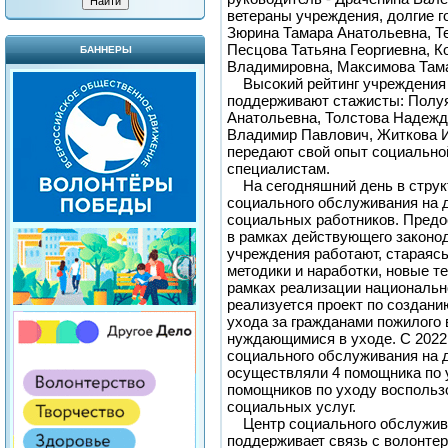
ветераны учреждения, долгие г
Зюрина Тамара Анатольевна, Т
Песцова Татьяна Георгиевна, 
БАННЕРЫ
Владимировна, Максимова Там
Высокий рейтинг учреждения 
поддерживают стажисты: Полу
Анатольевна, Толстова Надежд
Владимир Павлович, Житкова И
передают свой опыт социальн
специалистам.
На сегодняшний день в структ
социального обслуживания на д
социальных работников. Предо
в рамках действующего законод
учреждения работают, стараяс
методики и наработки, новые те
рамках реализации национальн
реализуется проект по создан
ухода за гражданами пожилого 
нуждающимися в уходе. С 2022 
социального обслуживания на 
осуществляли 4 помощника по у
помощников по уходу воспольз
социальных услуг.
Центр социального обслужив
поддерживает связь с волонте