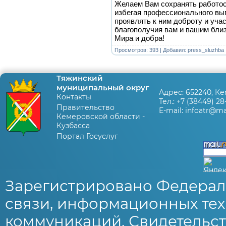
Желаем Вам сохранять работос
избегая профессионального выг
проявлять к ним доброту и учас
благополучия вам и вашим близ
Мира и добра!
Просмотров: 393 | Добавил:
press_sluzhba
Тяжинский
муниципальный округ
Адрес:
652240, Ке
Контакты
Тел.:
+7 (38449) 28
Правительство
E-mail:
infoatr@mai
Кемеровской области -
Кузбасса
Портал Госуслуг
Зарегистрировано Федерал
связи, информационных тех
коммуникаций. Свидетельст