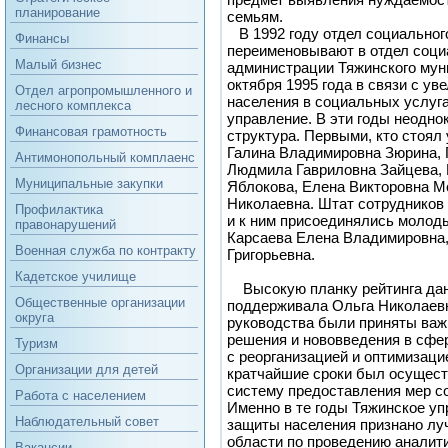
планирование
семьям.
В 1992 году отдел социальног
Финансы
переименовывают в отдел соци
Малый бизнес
администрации Тяжинского муни
октября 1995 года в связи с у
Отдел агропромышленного и
населения в социальных услуга
лесного комплекса
управление. В эти годы неодно
Финансовая грамотность
структура. Первыми, кто стоял
Галина Владимировна Зюрина, 
Антимонопольный комплаенс
Людмила Гавриловна Зайцева,
Муниципальные закупки
Яблокова, Елена Викторовна М
Николаевна. Штат сотрудников
Профилактика
и к ним присоединялись молод
правонарушений
Карсаева Елена Владимировна,
Военная служба по контракту
Григорьевна.
Кадетское училище
Высокую планку рейтинга да
Общественные организации
поддерживала Ольга Николаевн
округа
руководства были приняты ва
решения и нововведения в сфер
Туризм
с реорганизацией и оптимизаци
Организации для детей
кратчайшие сроки был осущест
систему предоставления мер с
Работа с населением
Именно в те годы Тяжинское у
Наблюдательный совет
защиты населения признано лу
области по проведению аналит
Вакансии