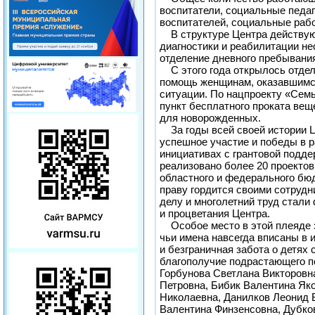
воспитатели, социальные педаг
воспитателей, социальные рабо
В структуре Центра действую
диагностики и реабилитации не
отделение дневного пребывания
С этого года открылось отдел
помощь женщинам, оказавшимся
ситуации. По нацпроекту «Сем
пункт бесплатного проката вещ
для новорожденных.
За годы всей своей истории Ц
успешное участие и победы в 
инициативах с грантовой подде
реализовано более 20 проектов
областного и федерального бю
праву гордится своими сотрудн
делу и многолетний труд стали
и процветания Центра.
Особое место в этой плеяде з
чьи имена навсегда вписаны в 
и безграничная забота о детях
благополучие подрастающего по
Горбунова Светлана Викторовна
Петровна, Бибик Валентина Як
Николаевна, Данилков Леонид
Валентина Финзенсовна, Дубко