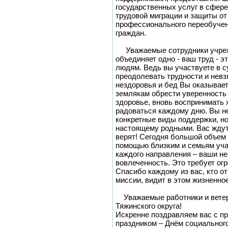
государственных услуг в сфере
трудовой миграции и защиты от
профессионального переобучен
граждан.
Уважаемые сотрудники учреж
объединяет одно - ваш труд - 
людям. Ведь вы участвуете в с
преодолевать трудности и невз
нездоровья и бед Вы оказывает
землякам обрести уверенность 
здоровье, вновь воспринимать 
радоваться каждому дню. Вы н
конкретные виды поддержки, но
настоящему родными. Вас ждут,
верят! Сегодня большой объем
помощью близким и семьям уча
каждого направления – ваши н
вовлеченность. Это требует огр
Спасибо каждому из вас, кто о
миссии, видит в этом жизненно
Уважаемые работники и вете
Тяжинского округа!
Искренне поздравляем вас с 
праздником – Днём социального