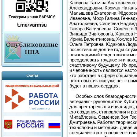
Кагирова Татьяна Анатольевна
Александрович, Кроман Наталь
Малышева Екатерина Фёдоровн
Ивановна, Моор Галина Геннад
Анатольевна, Сигачёва Надежд
Тамара Васильевна, Солёных Л
Зинаида Викторовна, Хапаева 
Ирина Валентиновна, Хохлов 
Ольга Петровна, Юдакова Людм
посвятившие долгие годы служ
неизгладимый след в жизни мно
преодолевать трудности и нахо
счастливому будущему. Их пре
и человечность являются наст
кто работает в сфере социальн
САЙТЫ
некоторых из них уже нет с нами
будет в наших сердцах.
Особых слов благодарности 
ветераны - руководители Кубите
для престарелых и инвалидов, 
его создания, становления и ра
Михайловна, Семёнова Зоя Гео
Дмитриевна. Работая творчески
технологии и методики, давая 
специалистов к совершенство