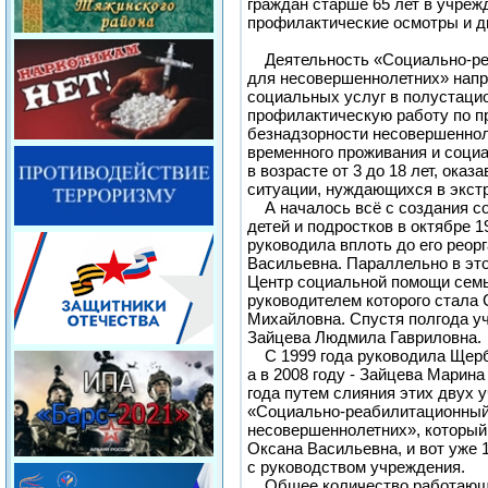
граждан старше 65 лет в учреж
профилактические осмотры и д
Деятельность «Социально-ре
для несовершеннолетних» напр
социальных услуг в полустаци
профилактическую работу по 
безнадзорности несовершеннол
временного проживания и соци
в возрасте от 3 до 18 лет, ока
ситуации, нуждающихся в экст
А началось всё с создания со
детей и подростков в октябре 1
руководила вплоть до его реор
Васильевна. Параллельно в это
Центр социальной помощи семь
руководителем которого стала
Михайловна. Спустя полгода у
Зайцева Людмила Гавриловна.
С 1999 года руководила Щерб
а в 2008 году - Зайцева Марина
года путем слияния этих двух 
«Социально-реабилитационный
несовершеннолетних», который
Оксана Васильевна, и вот уже 
с руководством учреждения.
Общее количество работающих