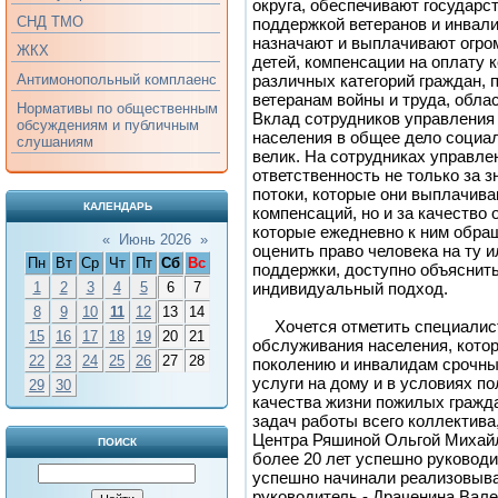
округа, обеспечивают государс
СНД ТМО
поддержкой ветеранов и инвал
назначают и выплачивают огро
ЖКХ
детей, компенсации на оплату 
различных категорий граждан, 
Антимонопольный комплаенс
ветеранам войны и труда, обла
Нормативы по общественным
Вклад сотрудников управления
обсуждениям и публичным
населения в общее дело социа
слушаниям
велик. На сотрудниках управл
ответственность не только за
потоки, которые они выплачива
КАЛЕНДАРЬ
компенсаций, но и за качество
которые ежедневно к ним обра
«
Июнь 2026
»
оценить право человека на ту 
Пн
Вт
Ср
Чт
Пт
Сб
Вс
поддержки, доступно объяснить
индивидуальный подход.
1
2
3
4
5
6
7
8
9
10
11
12
13
14
Хочется отметить специалист
15
16
17
18
19
20
21
обслуживания населения, кото
22
23
24
25
26
27
28
поколению и инвалидам срочны
услуги на дому и в условиях п
29
30
качества жизни пожилых гражда
задач работы всего коллектива
Центра Ряшиной Ольгой Михайл
ПОИСК
более 20 лет успешно руководи
успешно начинали реализовыва
руководитель - Драченина Вале