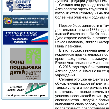
лучших традиций учреждения.
Сегодня под руководством Н
Алексеевича здесь трудится 41
который стал каждому из 46 по
более чем близким и родным ч
Первое бюро занятости в Тяж
деятельность в мае 1989 года, 
жителей взяла на себя Козлова
Директорами службы в разное 
Раиса Павловна, Виктор Викто
Нина Ивановна.
В этот торжественный день о
искреннюю признательность со
время находящимся на заслуже
Елене Анатольевне и Мироново
С 2016 года службой руковод
Александровна. Именно на ее 
учреждения.
Сегодня это уже не Центр зан
обновленный кадровый центр «
только услуги и программы, но
отзывчивые, готовые помочь в
успехом посетителей стоит тру
специалистов – людей, с боль
выполняют свою работу, они и
поддерживают, предоставляя ш