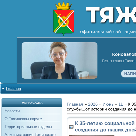
ТЯ
официальный сайт адми
Коновалов
Врип главы Тяжи
НАПИ
Главная
МЕНЮ САЙТА
Главная
»
2026
»
Июнь
»
11
» К 3
службы...от истории создания до 
Новости
О Тяжинском округе
К 35-летию социальной 
Территориальные отделы
создания до наших дне
Администрация Тяжинского