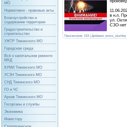
произве
МО
11.06.202
Нормативно - правовые акты
в н.п. П
Благоустройство и
ул. Окт
содержание территории
СЗО-нет
Градостроительство и
строительство
Просмотров: 233 | Добавил:
press_sluzhba
УЖТР Тяжинского МО
Городская среда
Всё о капитальном ремонте
МКД
КУМИ Тяжинского МО
УСЗН Тяжинского МО
СНД Тяжинского МО
ГО и ЧС
Архив Тяжинского МО
Госорганы и службы
Экономика
Инвестору
Стратегическое