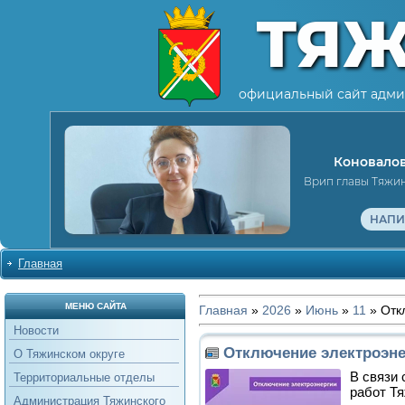
ТЯ
официальный сайт адми
Коновалов
Врип главы Тяжи
НАПИ
Главная
МЕНЮ САЙТА
Главная
»
2026
»
Июнь
»
11
» Отк
Новости
Отключение электроэне
О Тяжинском округе
В связи
Территориальные отделы
работ Т
Администрация Тяжинского