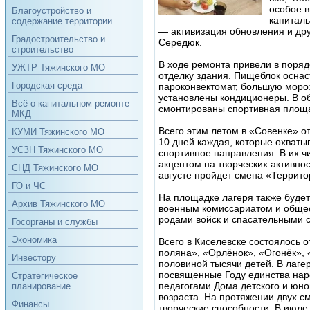
особое 
Благоустройство и
капитал
содержание территории
— активизация обновления и дру
Градостроительство и
Середюк.
строительство
В ходе ремонта привели в поря
УЖТР Тяжинского МО
отделку здания. Пищеблок осна
Городская среда
пароконвектомат, большую моро
установлены кондиционеры. В о
Всё о капитальном ремонте
смонтированы спортивная площа
МКД
Всего этим летом в «Совенке» 
КУМИ Тяжинского МО
10 дней каждая, которые охваты
УСЗН Тяжинского МО
спортивное направления. В их ч
акцентом на творческих активно
СНД Тяжинского МО
августе пройдет смена «Террито
ГО и ЧС
На площадке лагеря также будет
Архив Тяжинского МО
военным комиссариатом и общес
родами войск и спасательными 
Госорганы и службы
Экономика
Всего в Киселевске состоялось 
поляна», «Орлёнок», «Огонёк», 
Инвестору
половиной тысячи детей. В лаге
посвященные Году единства наро
Стратегическое
педагогами Дома детского и юно
планирование
возраста. На протяжении двух с
Финансы
творческие способности. В июле