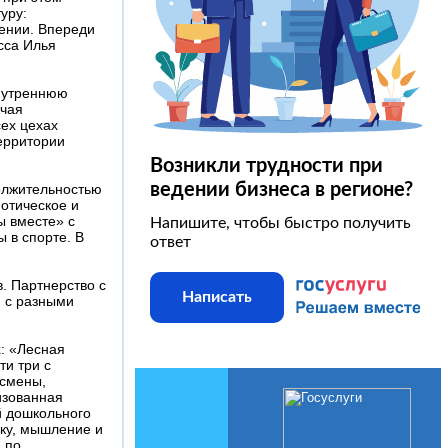
уру:
ении. Впереди
сса Илья
внутреннюю
ючая
ех цехах
ерритории
Возникли трудности при
ведении бизнеса в регионе?
олжительностью
иотическое и
ы вместе» с
Напишите, чтобы быстро получить
 в спорте. В
ответ
. Партнерство с
Написать
 с разными
х: «Лесная
ти три с
 смены,
изованная
й дошкольного
ику, мышление и
 по