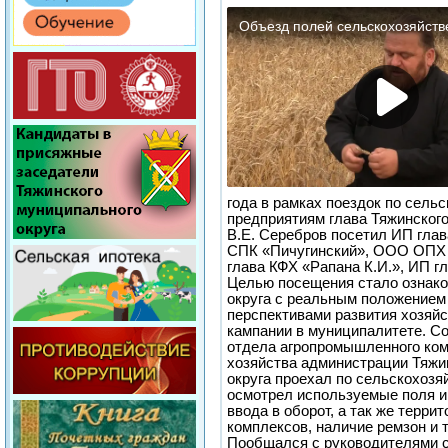
года в рамках поездок по сель
предприятиям глава Тяжинского
В.Е. Серебров посетил ИП глав
СПК «Пичугинский», ООО ОПХ 
глава КФХ «Рапана К.И.», ИП г
Целью посещения стало ознако
округа с реальным положением 
перспективами развития хозяйс
кампании в муниципалитете. С
отдела агропромышленного ком
хозяйства администрации Тяжи
округа проехал по сельскохозя
осмотрел используемые поля и
ввода в оборот, а так же терри
комплексов, наличие ремзон и 
Пообщался с руководителями с