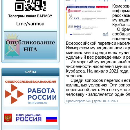
Кемеров
информа
рассказ
муницип
Кузбасс
О брачн
сообщаю
населен
Всероссийской переписи населе
Ижморском муниципальном окр
минимальный среди всех муни
удельный вес разведённых и 
Ижморский муниципальный окр
численности населения муници
Кузбасса. На начало 2021 года 
САЙТЫ
человек.
Среди вопросов переписи есть
жилищных условиях. Эти вопро
переписной лист. Его не нужно
человеку - заполняется один б
Просмотров: 576 | Дата:
10.09.2021