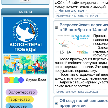
«Юбилейный» подарили свои м
массу положительных эмоций.
...
Читать дальше »
БАННЕРЫ
Просмотров: 705 | Дата:
10.09.2021
Всероссийская перепис
с 15 октября по 14 нояб
Принять 
населен
нескольк
Заполн
перепис
госуслуг
После прохождения переписи н
личный кабинет поступят коды
прохождения переписи. Эти ко
предъявить переписчику.
Посетить стационарный переп
дождаться прихода переписчик
Адреса стационарных участко
сайте Кемеровостата.
Просмотров: 590 | Дата:
10.09.2021
Объезд полей сельско
предприятий