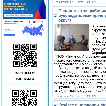
Просмотров: 578 | Дата:
10.09.2021
Продолжаются рабочие 
руководителями предп
округа
В Тяжин
округе 
рабочие
предприя
Так 8 с
рабочая 
муниципа
Серебро
ГПОУ «Тяжинский агропромыш
Тяжинского сельского потребит
представителем Мариинского 
В ходе встречи каждый из ру
положении дел в соответствую
проблемных вопросах, перспек
Обсудили итоги деятельности
месяцев текущего года. Остано
сотрудников данных организаци
государственную Думу – 2
...
Чи
Просмотров: 550 | Дата:
10.09.2021
Кузбасс в цифровом фо