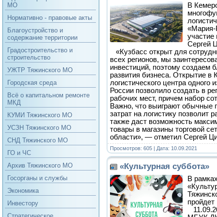
В Кемер
МО
многофу
Нормативно - правовые акты
логисти
«Мария-
Благоустройство и
участие 
содержание территории
Сергей 
Градостроительство и
«Кузбасс открыт для сотрудни
строительство
всех регионов, мы заинтересов
инвестиций, поэтому создаем 
УЖТР Тяжинского МО
развития бизнеса. Открытие в 
логистического центра одного 
Городская среда
России позволило создать в ре
Всё о капитальном ремонте
рабочих мест, причем набор со
МКД
Важно, что выиграют обычные 
затрат на логистику позволит р
КУМИ Тяжинского МО
также даст возможность макси
УСЗН Тяжинского МО
товары в магазины торговой се
области», — отметил Сергей Ц
СНД Тяжинского МО
Просмотров: 605 | Дата:
10.09.2021
ГО и ЧС
«Культурная суббота»
Архив Тяжинского МО
Госорганы и службы
В рамка
«Культу
Экономика
Тяжинск
пройдет 
Инвестору
11.09.20
Стратегическое