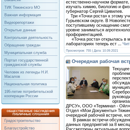
естественно-научном формате, 
изучать химию, биологию и фи
ТИК Тяжинского МО
губернатор Сергей Цивилев.
Важная информация
Три «Точки роста» к этому уч
Гурьевском округе. В Новопест
Видеорепортажи
поступившему оснащению смог
уровне заниматься агротехноло
Открытые данные
профориентацией.
Контрольная деятельность
«Точка роста» открылась в м
лабораториях теперь ест
...
Чит
Обращение граждан
Просмотров: 755 | Дата:
10.09.2021
Муниципальная служба
Портал государственной
Очередная рабочая вст
гражданской службы
Текущее
Человек из легенды Н.И.
проблем
Масалов
перспек
обсужда
Национальная политика
муниципа
195-летие потребительской
Серебро
кооперации России
руковод
организ
ДРСУ», ООО «Терминал - Ойл»
Отдел «Мои Документы» Тяжин
ОБЩЕСТВЕННЫЕ ОБСУЖДЕНИЯ
ПУБЛИЧНЫЕ СЛУШАНИЯ
очередной рабочей встрече, ко
В рамках встречи обсуждены
Градостроительство
данных предприятий за 8 месяц
Благоустройство
Рассмотрены актуальные вопро