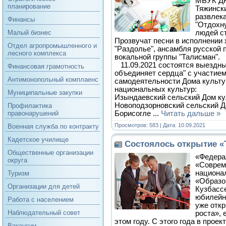
МБУК ДК
планирование
Тяжинск
развлек
Финансы
"Отдохну
людей ст
Малый бизнес
Прозвучат песни в исполнении 
Отдел агропромышленного и
"Раздолье", ансамбля русской 
лесного комплекса
вокальной группы "Талисман".
11.09.2021 состоятся выездны
Финансовая грамотность
объединяет сердца" с участие
Антимонопольный комплаенс
самодеятельности Дома культу
национальных культур:
Муниципальные закупки
Изындаевский сельский Дом кул
Новоподзорновский сельский До
Профилактика
Борисогле
...
Читать дальше »
правонарушений
Просмотров: 583 | Дата:
10.09.2021
Военная служба по контракту
Кадетское училище
Состоялось открытие «
Общественные организации
«Федера
округа
«Соврем
национа
Туризм
«Образо
Организации для детей
Кузбассе
юбилейно
Работа с населением
уже откр
Наблюдательный совет
роста», 
этом году. С этого года в прое
Вакансии