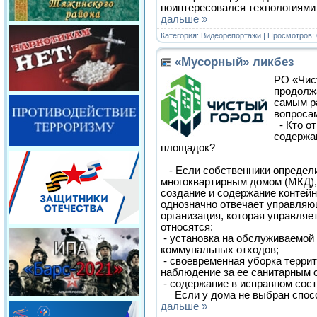
поинтересовался технологиями
дальше »
Категория:
Видеорепортажи
| Просмотров: 
«Мусорный» ликбез
РО «Чис
продолж
самым р
вопросам
- Кто от
содержа
площадок?
- Если собственники определ
многоквартирным домом (МКД), 
создание и содержание контей
однозначно отвечает управляю
организация, которая управляе
относятся:
- установка на обслуживаемой
коммунальных отходов;
- своевременная уборка террит
наблюдение за ее санитарным 
- содержание в исправном сост
Если у дома не выбран спос
дальше »