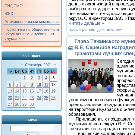
данных организаций в процедур
СНД ТМО
выборах в государственную Думу
без внимания темы, касающиес
ЖКХ
округа. С директором ЗАО «Т
Антимонопольный комплаенс
Читать дальше »
Нормативы по общественным
Просмотров: 604 | Дата:
10.09.2021
обсуждениям и публичным
слушаниям
Глава Тяжинского муни
В.Е. Серебров награди
грамотами лучших спец
КАЛЕНДАРЬ
Сегодня 
«
Сентябрь 2021
»
админис
муницип
Пн
Вт
Ср
Чт
Пт
Сб
Вс
поздрав
1
2
3
4
5
професс
6
7
8
9
10
11
12
предста
сферы д
13
14
15
16
17
18
19
муницип
20
21
22
23
24
25
26
уполномоченного многофункцио
предоставления государственн
27
28
29
30
на территории Кузбасса с 6-лет
образования.
Приглашённых поздравил гла
ПОИСК
муниципального округа В.Е. Се
специалистов наградил почётн
Творческие коллективы и с