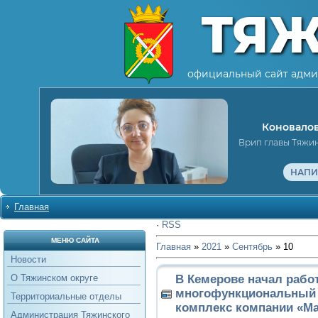
ТЯ
официальный сайт адми
Коновалов
Врип главы Тяжи
НАПИ
Главная
·
RSS
МЕНЮ САЙТА
Главная
»
2021
»
Сентябрь
»
10
Новости
В Кемерове начал рабо
О Тяжинском округе
многофункциональный 
Территориальные отделы
комплекс компании «Ма
Администрация Тяжинского