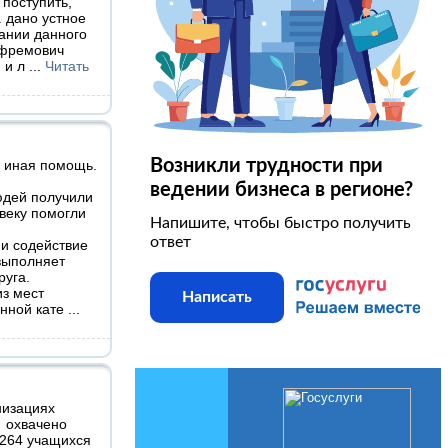
 поступить,
 дано устное
вании данного
Ефремович
 и л
...
Читать
Возникли трудности при
и иная помощь.
ведении бизнеса в регионе?
юдей получили
веку помогли
Напишите, чтобы быстро получить
ответ
и содействие
выполняет
руга.
з мест
Написать
анной кате
...
низациях
 охвачено
(264 учащихся