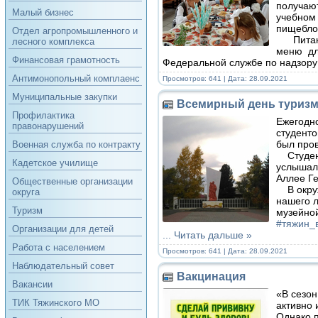
получают
Малый бизнес
учебном 
пищеблок
Отдел агропромышленного и
Питание
лесного комплекса
меню дл
Финансовая грамотность
Федеральной службе по надзору
Антимонопольный комплаенс
Просмотров: 641 | Дата:
28.09.2021
Муниципальные закупки
Всемирный день туриз
Профилактика
Ежегодно
правонарушений
студенто
был про
Военная служба по контракту
Студент
Кадетское училище
услышали
Аллее Ге
Общественные организации
В окруж
округа
нашего л
Туризм
музейно
#тяжин_
Организации для детей
...
Читать дальше »
Работа с населением
Просмотров: 641 | Дата:
28.09.2021
Наблюдательный совет
Вакцинация
Вакансии
«В сезон
ТИК Тяжинского МО
активно 
Однако п