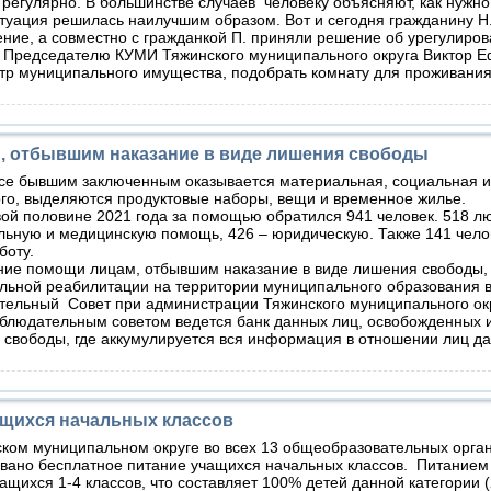
регулярно. В большинстве случаев человеку объясняют, как нужно
туация решилась наилучшим образом. Вот и сегодня гражданину Н.
ние, а совместно с гражданкой П. приняли решение об урегулиро
. Председателю КУМИ Тяжинского муниципального округа Виктор 
стр муниципального имущества, подобрать комнату для проживания
, отбывшим наказание в виде лишения свободы
ссе бывшим заключенным оказывается материальная, социальная 
го, выделяются продуктовые наборы, вещи и временное жилье.
й половине 2021 года за помощью обратился 941 человек. 518 л
льную и медицинскую помощь, 426 – юридическую. Также 141 чело
боту.
е помощи лицам, отбывшим наказание в виде лишения свободы, 
альной реабилитации на территории муниципального образования 
тельный Совет при администрации Тяжинского муниципального ок
тельным советом ведется банк данных лиц, освобожденных и
свободы, где аккумулируется вся информация в отношении лиц д
ащихся начальных классов
ском муниципальном округе во всех 13 общеобразовательных орга
овано бесплатное питание учащихся начальных классов. Питанием
щихся 1-4 классов, что составляет 100% детей данной категории 