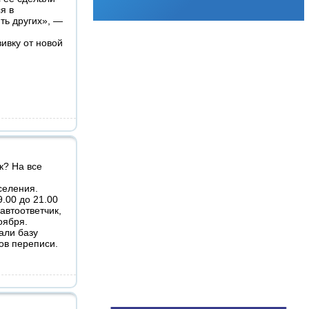
я в
ть других», —
ивку от новой
к? На все
селения.
.00 до 21.00
автоответчик,
оября.
али базу
ов переписи.