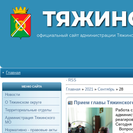
ТЯЖИН
официальный сайт администрации Тяжинс
Главная
·
RSS
МЕНЮ САЙТА
Главная
»
2021
»
Сентябрь
»
28
Новости
Прием главы Тяжинског
О Тяжинском округе
Работа 
Территориальные отделы
админис
Администрация Тяжинского
реагиро
МО
Сегодня 
Вопросы
Нормативно - правовые акты