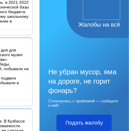
нь в 2021-2022
хнической базы
ного бюджета.
ому школьному
ание в
Жалобы на всё
 дня для
ского музея
ва».
беды,
й, побывали на
Не убран мусор, яма
 подвиге
на дороге, не горит
обывали в
фонарь?
Столкнулись с проблемой — сообщите
о ней!
. В Кузбассе
Подать жалобу
леваемости.
с ее сделали