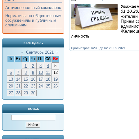
Уважаем
Антимонопольный комплаенс
01.10.20
Нормативы по общественным
жителей 
обсуждениям и публичным
Прием с
слушаниям
админис
Желающи
личность.
КАЛЕНДАРЬ
Просмотров: 623 | Дата:
28.09.2021
«
Сентябрь 2021
»
Пн
Вт
Ср
Чт
Пт
Сб
Вс
1
2
3
4
5
6
7
8
9
10
11
12
13
14
15
16
17
18
19
20
21
22
23
24
25
26
27
28
29
30
ПОИСК