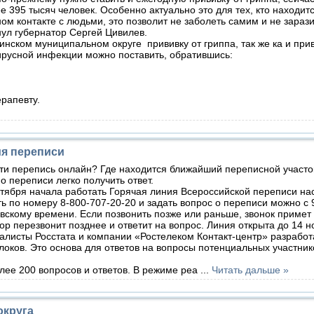
е 395 тысяч человек. Особенно актуально это для тех, кто находитс
ом контакте с людьми, это позволит не заболеть самим и не зарази
ул губернатор Сергей Цивилев.
ком муниципальном округе прививку от гриппа, так же ка и прив
ирусной инфекции можно поставить, обратившись:
ерапевту.
ия переписи
ти перепись онлайн? Где находится ближайший переписной участо
о переписи легко получить ответ.
ября начала работать Горячая линия Всероссийской переписи на
ь по номеру 8-800-707-20-20 и задать вопрос о переписи можно с 9
вскому времени. Если позвонить позже или раньше, звонок примет 
ор перезвонит позднее и ответит на вопрос. Линия открыта до 14 н
исты Росстата и компании «Ростелеком Контакт-центр» разработ
блоков. Это основа для ответов на вопросы потенциальных участник
ее 200 вопросов и ответов. В режиме реа
...
Читать дальше »
округа