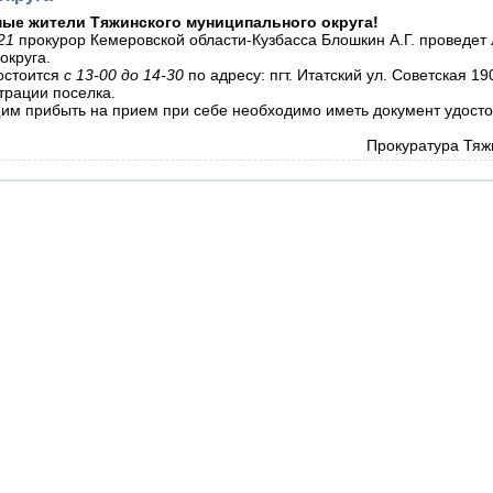
ые жители Тяжинского муниципального округа!
21
прокурор Кемеровской области-Кузбасса Блошкин А.Г. проведет
округа.
остоится
с 13-00 до 14-30
по адресу: пгт. Итатский ул. Советская 19
трации поселка.
м прибыть на прием при себе необходимо иметь документ удос
Прокуратура Тяж