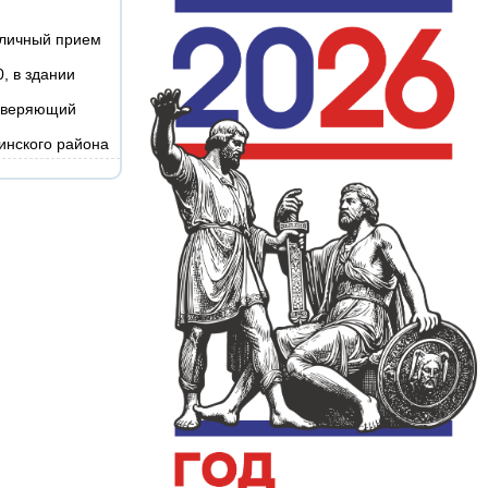
 личный прием
0, в здании
товеряющий
инского района