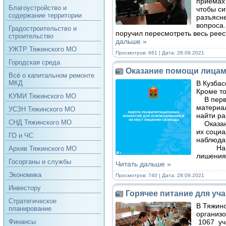
приёмах 
Благоустройство и
чтобы си
содержание территории
разъясне
вопроса
Градостроительство и
поручил пересмотреть весь рее
строительство
дальше »
УЖТР Тяжинского МО
Просмотров: 661 | Дата:
28.09.2021
Городская среда
Оказание помощи лицам
Всё о капитальном ремонте
В Кузба
МКД
Кроме то
КУМИ Тяжинского МО
В перво
материа
УСЗН Тяжинского МО
найти ра
СНД Тяжинского МО
Оказани
их соци
ГО и ЧС
наблюда
Наблюда
Архив Тяжинского МО
лишения 
Госорганы и службы
Читать дальше »
Экономика
Просмотров: 740 | Дата:
28.09.2021
Инвестору
Горячее питание для уч
Стратегическое
В Тяжин
планирование
организ
1067 уча
Финансы