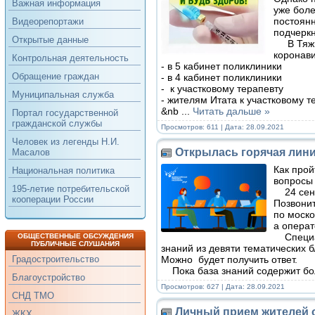
Важная информация
уже боле
постоянн
Видеорепортажи
подчеркн
Открытые данные
В Тяжинс
коронав
Контрольная деятельность
- в 5 кабинет поликлиники
Обращение граждан
- в 4 кабинет поликлиники
- к участковому терапевту
Муниципальная служба
- жителям Итата к участковому т
&nb
...
Читать дальше »
Портал государственной
гражданской службы
Просмотров: 611 | Дата:
28.09.2021
Человек из легенды Н.И.
Открылась горячая лин
Масалов
Как прой
Национальная политика
вопросы 
195-летие потребительской
24 сент
кооперации России
Позвонит
по моско
а операт
Специал
ОБЩЕСТВЕННЫЕ ОБСУЖДЕНИЯ
ПУБЛИЧНЫЕ СЛУШАНИЯ
знаний из девяти тематических 
Можно будет получить ответ.
Градостроительство
Пока база знаний содержит бол
Благоустройство
Просмотров: 627 | Дата:
28.09.2021
СНД ТМО
Личный прием жителей 
ЖКХ