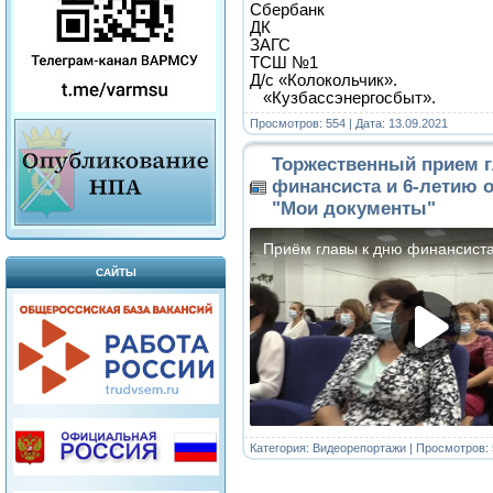
Сбербанк
ДК
ЗАГС
ТСШ №1
Д/с «Колокольчик».
«Кузбассэнергосбыт».
Просмотров: 554 | Дата:
13.09.2021
Торжественный прием 
финансиста и 6-летию 
"Мои документы"
САЙТЫ
Категория:
Видеорепортажи
| Просмотров: 