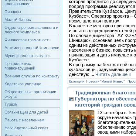
которая продлится до середины
планирование
подряд программа реализуется
Правительства Кузбасса, Цент
Финансы
Кузбасс». Оператор проекта – 
Малый бизнес
промышленная палата».
В качестве менторов приглаше
Отдел агропромышленного и
и опытных предпринимателей р
лесного комплекса
По словам директора ГАУ КО «
Финансовая грамотность
Шинкарюк, основная цель прог
одним из действенных инструм
Антимонопольный комплаенс
населения в бизнес, повысить
начинающих и дать импульс к 
Муниципальные закупки
Кузбассе.
Профилактика
В программу на бесплатной ос
правонарушений
кузбассовцы, задумывающиеся 
действую
...
Читать дальше »
Военная служба по контракту
Категория:
Новости "Малый бизнес"
| Прос
Кадетское училище
Общественные организации
Традиционная благотво
округа
Губернатора по обеспе
категорий граждан ов
Туризм
Организации для детей
13 сентября в Тя
округе началась 
Работа с населением
благотворительна
обеспечению отде
Наблюдательный совет
овощными набора
Вакансии