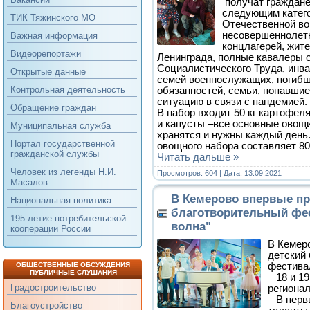
получат граждане
следующим катего
ТИК Тяжинского МО
Отечественной в
несовершеннолет
Важная информация
концлагерей, жит
Видеорепортажи
Ленинграда, полные кавалеры 
Социалистического Труда, инв
Открытые данные
семей военнослужащих, погибш
Контрольная деятельность
обязанностей, семьи, попавши
ситуацию в связи с пандемией.
Обращение граждан
В набор входит 50 кг картофеля
и капусты –все основные овощ
Муниципальная служба
хранятся и нужны каждый день
Портал государственной
овощного набора составляет 80
гражданской службы
Читать дальше »
Человек из легенды Н.И.
Просмотров: 604 | Дата:
13.09.2021
Масалов
В Кемерово впервые пр
Национальная политика
благотворительный фе
195-летие потребительской
волна"
кооперации России
В Кемер
детский
фестива
ОБЩЕСТВЕННЫЕ ОБСУЖДЕНИЯ
ПУБЛИЧНЫЕ СЛУШАНИЯ
18 и 19
Градостроительство
региона
В первы
Благоустройство