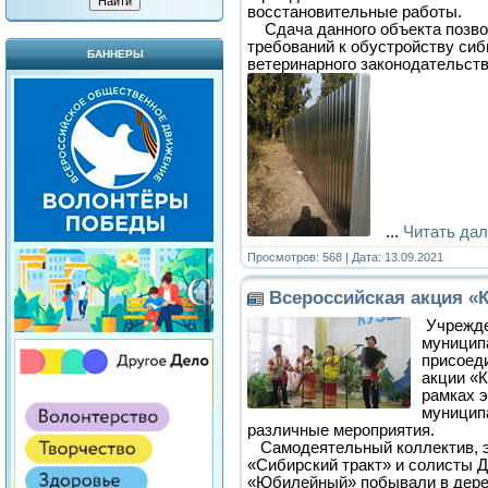
восстановительные работы.
Сдача данного объекта позво
требований к обустройству си
БАННЕРЫ
ветеринарного законодательст
...
Читать да
Просмотров: 568 | Дата:
13.09.2021
Всероссийская акция «
Учрежде
муницип
присоед
акции «К
рамках э
муницип
различные мероприятия.
Самодеятельный коллектив, э
«Сибирский тракт» и солисты 
«Юбилейный» побывали в дере