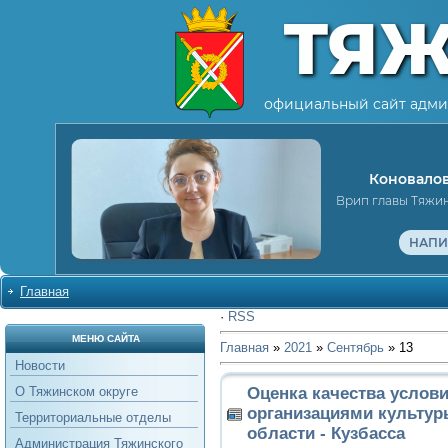
ТЯ
официальный сайт адми
Коновалов
Врип главы Тяжи
НАПИ
Главная
·
RSS
МЕНЮ САЙТА
Главная
»
2021
»
Сентябрь
»
13
Новости
Оценка качества услови
О Тяжинском округе
организациями культур
Территориальные отделы
области - Кузбасса
Администрация Тяжинского