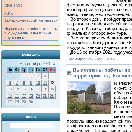
таланты
фестиваля: музыка (вокал), игр
СНД ТМО
хореография и сценическое иск
ЖКХ
жанр, чтение, жестовое пение).
Во второй день пройдет праз
Антимонопольный комплаенс
награждение победителей, кото
поедут в Казань, чтобы предста
Нормативы по общественным
финальном отборочном туре.
обсуждениям и публичным
слушаниям
Все мероприятия благотворит
проходить в Концертном зале 
государственного университета
До 15 сентября 2021 года уча
КАЛЕНДАРЬ
Просмотров: 595 | Дата:
13.09.2021
«
Сентябрь 2021
»
Выполнены работы по 
Пн
Вт
Ср
Чт
Пт
Сб
Вс
территории в д. Ключев
1
2
3
4
5
6
7
8
9
10
11
12
В Тяжин
округе 
13
14
15
16
17
18
19
обустро
20
21
22
23
24
25
26
сибиреяз
Ключевая
27
28
29
30
По пери
выполне
металич
ПОИСК
прожильника из квадратной тр
профнастила оцинкованного по
ограждения. Так же выполнен