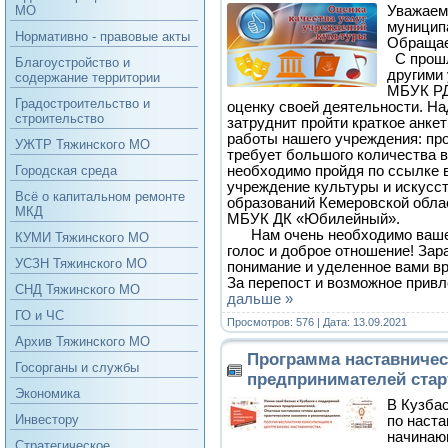
Уважаем
МО
муниципа
Нормативно - правовые акты
Обращае
С прошл
Благоустройство и
другими
содержание территории
МБУК РД
Градостроительство и
оценку своей деятельности. На
строительство
затруднит пройти краткое анке
работы нашего учреждения: про
УЖТР Тяжинского МО
требует большого количества в
необходимо пройдя по ссылке
Городская среда
учреждение культуры и искусс
Всё о капитальном ремонте
образований Кемеровской облас
МКД
МБУК ДК «Юбилейный».
Нам очень необходимо ваше 
КУМИ Тяжинского МО
голос и доброе отношение! Зар
УСЗН Тяжинского МО
понимание и уделенное вами в
За перепост и возможное при
СНД Тяжинского МО
дальше »
ГО и ЧС
Просмотров: 576 | Дата:
13.09.2021
Архив Тяжинского МО
Программа наставниче
Госорганы и службы
предпринимателей стар
Экономика
В Кузба
Инвестору
по наста
начинаю
Стратегическое