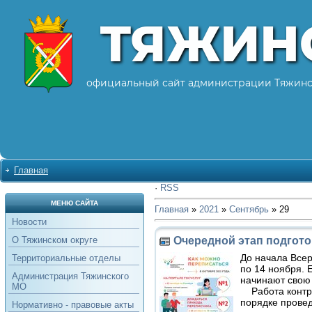
ТЯЖИН
официальный сайт администрации Тяжинс
Главная
·
RSS
МЕНЮ САЙТА
Главная
»
2021
»
Сентябрь
»
29
Новости
Очередной этап подгото
О Тяжинском округе
До начала Всер
Территориальные отделы
по 14 ноября. 
Администрация Тяжинского
начинают свою 
МО
Работа контрол
порядке провед
Нормативно - правовые акты