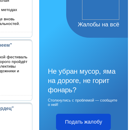
колая
 методах
е вновь
альностей.
Жалобы на всё
реем"
ной фестиваль
рого пройдёт
ллективы
Не убран мусор, яма
удожники и
на дороге, не горит
фонарь?
Столкнулись с проблемой — сообщите
о ней!
ердец"
Подать жалобу