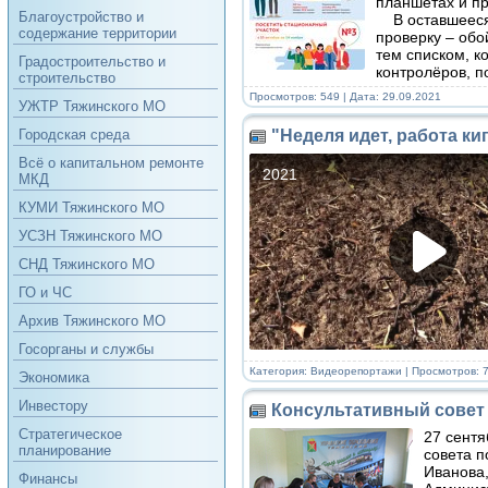
планшетах и п
Благоустройство и
В оставшееся 
содержание территории
проверку – обо
тем списком, 
Градостроительство и
контролёров, п
строительство
Просмотров: 549 | Дата:
29.09.2021
УЖТР Тяжинского МО
"Неделя идет, работа ки
Городская среда
Всё о капитальном ремонте
МКД
КУМИ Тяжинского МО
УСЗН Тяжинского МО
СНД Тяжинского МО
ГО и ЧС
Архив Тяжинского МО
Госорганы и службы
Категория:
Видеорепортажи
| Просмотров: 7
Экономика
Инвестору
Консультативный совет
Стратегическое
27 сентя
планирование
совета 
Иванова
Финансы