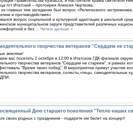
рации Правительства Кузбасса, и настоятеля храма святителя Ни
ца пгт Итатский – протоирея Алексея Черткова.
з главных тем заседания был вопрос «Религиозного экстремизма,
тики и противодействия».
ался вопрос социальной и культурной адаптации в школьной сред
инском муниципальном округе представителей различных национ
комфортной и без
...
Читать дальше »
модеятельного творчества ветеранов "Сердцем не ста
ые земляки!
ем вас посетить 2 октября в 12:00 в Итатском ГДК-филиале окруж
ельного творчества ветеранов "Сердцем не стареем", в рамках кото
фестиваль "Время твоих побед". В мероприятии примут участие ко
ельного творчества ветеранов, солисты,чтецы, самодеятельные х
 ДПИ.
посвященный Дню старшего поколения "Тепло наших с
те своих родных с праздником - подарите им билет на концерт!