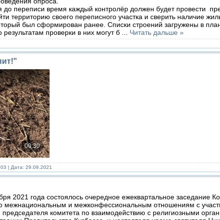
роведения опроса.
до переписи время каждый контролёр должен будет провести п
йти территорию своего переписного участка и сверить наличие жил
который был сформирован ранее. Списки строений загружены в пл
о результатам проверки в них могут б
...
Читать дальше »
пит!"
03 | Дата:
29.09.2021
бря 2021 года состоялось очередное ежеквартальное заседание Ко
по межнациональным и межконфессиональным отношениям с участ
, председателя комитета по взаимодействию с религиозными орга