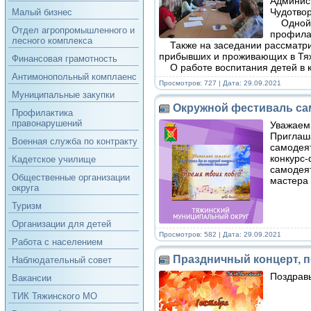
Админист
Чудотвор
Малый бизнес
Одной и
Отдел агропромышленного и
профилак
лесного комплекса
Также на заседании рассматрив
прибывших и проживающих в Тяж
Финансовая грамотность
О работе воспитания детей в 
Антимонопольный комплаенс
Просмотров: 727 | Дата:
29.09.2021
Муниципальные закупки
Окружной фестиваль са
Профилактика
правонарушений
Уважаем
Приглаша
Военная служба по контракту
самодеят
конкурс-
Кадетское училище
самодеят
Общественные организации
мастера
округа
Туризм
Организации для детей
Просмотров: 582 | Дата:
29.09.2021
Работа с населением
Праздничный концерт, 
Наблюдательный совет
Поздравь
Вакансии
ТИК Тяжинского МО