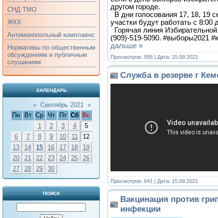
другом городе.
СНД ТМО
В дни голосования 17, 18, 19 
участки будут работать с 8:00 д
ЖКХ
Горячая линия Избирательной 
Антимонопольный комплаенс
(909)-519-5090. #выборы2021 #
дальше »
Нормативы по общественным
обсуждениям и публичным
Просмотров: 595 | Дата:
15.09.2021
слушаниям
Служба в резерве г Ке
КАЛЕНДАРЬ
«
Сентябрь 2021
»
Пн
Вт
Ср
Чт
Пт
Сб
Вс
1
2
3
4
5
6
7
8
9
10
11
12
13
14
15
16
17
18
19
20
21
22
23
24
25
26
27
28
29
30
Просмотров: 641 | Дата:
15.09.2021
ПОИСК
Вакцинация против гри
инфекции