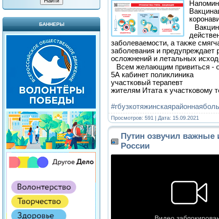
Напомин
Вакцинац
коронав
БАННЕРЫ
⠀Вакцин
действе
заболеваемости, а также смягч
заболевания и предупреждает 
осложнений и летальных исход
⠀Всем желающим привиться - 
5А кабинет поликлиника
участковый терапевт
жителям Итата к участковому 
⠀
#гбузкотяжинскаярайоннаябол
Просмотров: 591 | Дата:
15.09.2021
Путин озвучил важные
России