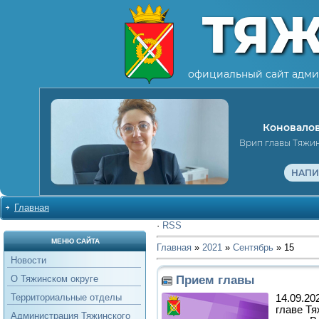
ТЯ
официальный сайт адми
Коновалов
Врип главы Тяжи
НАПИ
Главная
·
RSS
МЕНЮ САЙТА
Главная
»
2021
»
Сентябрь
»
15
Новости
Прием главы
О Тяжинском округе
Территориальные отделы
14.09.20
главе Т
Администрация Тяжинского