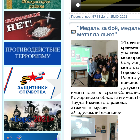
Просмотров: 574 | Дата:
15.09.2021
"Медаль за бой, медаль
металла льют"
14 сент
краевед
учащихс
мероприя
бой, мед
металла
Героям 
Ребята у
присвоен
докумен
имена первых Героев Социалис
Кемеровской области и имена 
Труда Тяжинского района.
#тяжин_в_музей
#ЛюдиземлиТяжинской