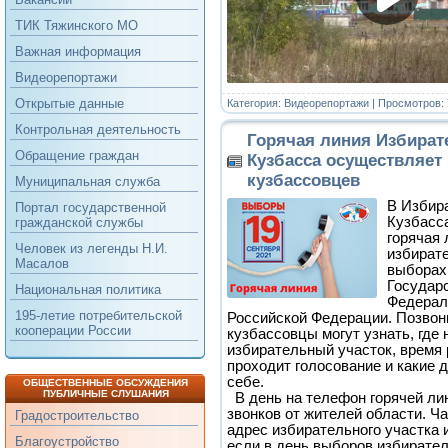
ТИК Тяжинского МО
Важная информация
Видеорепортажи
Открытые данные
Категория:
Видеорепортажи
| Просмотров: 
Контрольная деятельность
Горячая линия Избират
Обращение граждан
Кузбасса осуществляет
кузбассовцев
Муниципальная служба
В Избир
Портал государственной
Кузбасс
гражданской службы
горячая 
Человек из легенды Н.И.
избират
Масалов
выборах
Государ
Национальная политика
Федерал
195-летие потребительской
Российской Федерации. Позвон
кооперации России
кузбассовцы могут узнать, где 
избирательный участок, время 
проходит голосование и какие 
себе.
ОБЩЕСТВЕННЫЕ ОБСУЖДЕНИЯ
ПУБЛИЧНЫЕ СЛУШАНИЯ
В день на телефон горячей лин
звонков от жителей области. Ч
Градостроительство
адрес избирательного участка 
Благоустройство
если в день выборов избирател