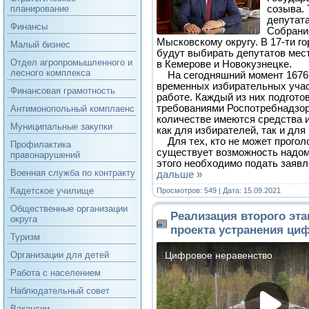
созыва.
планирование
депутат
Финансы
Собрани
Мысковскому округу. В 17-ти г
Малый бизнес
будут выбирать депутатов мест
Отдел агропромышленного и
в Кемерове и Новокузнецке.
лесного комплекса
На сегодняшний момент 1676 
временных избирательных учас
Финансовая грамотность
работе. Каждый из них подгото
требованиями Роспотребнадзор
Антимонопольный комплаенс
количестве имеются средства
Муниципальные закупки
как для избирателей, так и для
Для тех, кто не может проголо
Профилактика
существует возможность надом
правонарушений
этого необходимо подать заявл
Военная служба по контракту
дальше »
Кадетское училище
Просмотров: 549 | Дата:
15.09.2021
Общественные организации
Реализация второго эт
округа
проекта устранения ци
Туризм
Организации для детей
Работа с населением
Наблюдательный совет
Вакансии