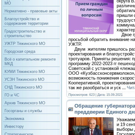
округа В
МО
различн
обратил
Нормативно - правовые акты
пришли 
Благоустройство и
трудоус
содержание территории
коммуна
характер
Градостроительство и
Двое гр
строительство
просьбой обратить внимание н
УЖТР Тяжинского МО
УЖТР.
Двум жителям пришлось раз
Городская среда
проектирования и благоустройс
тротуаров. Приняты решения: п
Всё о капитальном ремонте
программу 2022-2023 гг пешехо
МКД
Советской с установкой «лежа
КУМИ Тяжинского МО
ООО «Кузбассконсервмолоко»,
возможность понижения скорост
УСЗН Тяжинского МО
Кооперативной, проектирования
СНД Тяжинского МО
так же разобраться и уск
...
Чит
Просмотров: 623 | Дата:
15.09.2021
ГО и ЧС
Архив Тяжинского МО
Обращение губернатора
Госорганы и службы
преддверии Единого дн
Экономика
Уважаем
и 19 сен
Инвестору
выборы 
Государ
Стратегическое