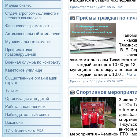
Малый бизнес
Просмотров: 616 | Дата:
05.07.2021
Отдел агропромышленного и
Приёмы граждан по ли
лесного комплекса
Финансовая грамотность
Антимонопольный комплаенс
Напомин
- каждыи
Муниципальные закупки
Тяжинско
В. Е. Се
Профилактика
правонарушений
- каждыи
заместитель главы Тяжинского м
Военная служба по контракту
- каждый четверг с 10:00 до 13
муниципального округа по эконо
Кадетское училище
- каждый четверг с 10:0
...
Чита
Общественные организации
Просмотров: 565 | Дата:
05.07.2021
округа
Туризм
Спортивное мероприяти
Организации для детей
3 июля 2
«ГТО» Т
Работа с населением
«Чемпион
день баз
Наблюдательный совет
спортивн
Вакансии
Тисульск
викторин
ТИК Тяжинского МО
мероприятия «Чемпион ГТО» могл