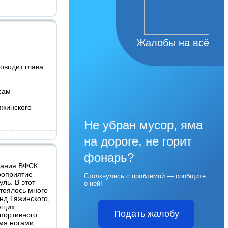
Жалобы на всё
оводит глава
сам
яжинского
Не убран мусор, яма
на дороге, не горит
фонарь?
ования ВФСК
роприятие
Столкнулись с проблемой — сообщите
ль. В этот
о ней!
стоялось много
нд Тяжинского,
ющих,
Подать жалобу
спортивного
мя ногами,