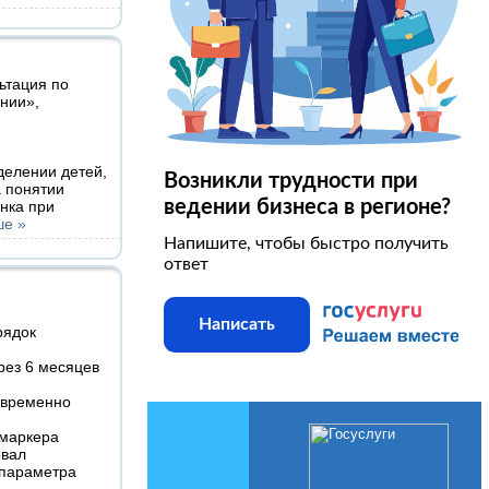
ьтация по
ении»,
елении детей,
Возникли трудности при
 понятии
ведении бизнеса в регионе?
енка при
ше »
Напишите, чтобы быстро получить
ответ
Написать
рядок
рез 6 месяцев
евременно
 маркера
ывал
 параметра