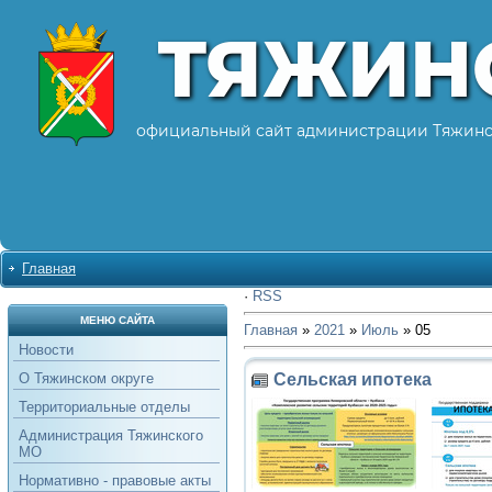
ТЯЖИН
официальный сайт администрации Тяжинс
Главная
·
RSS
МЕНЮ САЙТА
Главная
»
2021
»
Июль
»
05
Новости
Сельская ипотека
О Тяжинском округе
Территориальные отделы
Администрация Тяжинского
МО
Нормативно - правовые акты