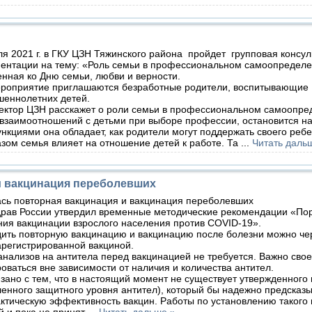
 2021 г. в ГКУ ЦЗН Тяжинского района пройдет групповая консул
ентации на тему: «Роль семьи в профессиональном самоопредел
енная ко Дню семьи, любви и верности.
приятие приглашаются безработные родители, воспитывающие
шеннолетних детей.
ор ЦЗН расскажет о роли семьи в профессиональном самоопред
заимоотношений с детьми при выборе профессии, остановится на
ункциями она обладает, как родители могут поддержать своего реб
зом семья влияет на отношение детей к работе. Та
...
Читать даль
и вакцинация переболевших
ь повторная вакцинация и вакцинация переболевших
рав России утвердил временные методические рекомендации «По
ия вакцинации взрослого населения против COVID-19».
ть повторную вакцинацию и вакцинацию после болезни можно че
арегистрированной вакциной.
нализов на антитела перед вакцинацией не требуется. Важно сво
оваться вне зависимости от наличия и количества антител.
зано с тем, что в настоящий момент не существует утвержденного
енного защитного уровня антител), который бы надежно предсказ
ктическую эффективность вакцин. Работы по установлению такого
̆ и пока не принят
...
Читать дальше »