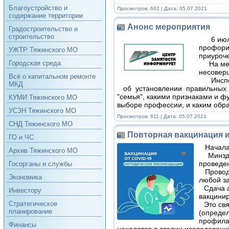
Благоустройство и
Просмотров: 662 | Дата:
05.07.2021
содержание территории
Анонс мероприятия
Градостроительство и
строительство
6 июля
профори
УЖТР Тяжинского МО
приуроч
Городская среда
На меро
несовер
Всё о капитальном ремонте
Инспект
МКД
об установлении правильных в
"семья", какими признаками и ф
КУМИ Тяжинского МО
выборе профессии, и каким обра
УСЗН Тяжинского МО
Просмотров: 611 | Дата:
05.07.2021
СНД Тяжинского МО
Повторная вакцинация 
ГО и ЧС
Началас
Архив Тяжинского МО
⠀ Минзд
проведен
Госорганы и службы
Проводи
Экономика
любой з
⠀Cдача а
Инвестору
вакцинир
Стратегическое
⠀Это свя
планирование
(определ
профила
Финансы
находятся в стадии исследовании