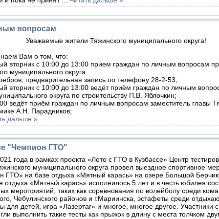
чным вопросам
Уважаемые жители Тяжинского муниципального округа!
аем Вам о том, что:
̆ вторник с 10:00 до 13:00 прием граждан по личным вопросам пр
го муниципального округа
ребров, предварительная запись по телефону 28-2-53;
̆ вторник с 10:00 до 13:00 ведёт приём граждан по личным вопро
униципального округа по строительству П.В. Яблочкин;
:00 ведёт приём граждан по личным вопросам заместитель главы Т
мике А.Н. Парадников;
ть дальше »
е "Чемпион ГТО"
021 года в рамках проекта «Лето с ГТО в Кузбассе» Центр тестир
яжинского муниципального округа провел выездное спортивное ме
 ГТО» на базе отдыха «Мятный карась» на озере Большой Берчику
е отдыха «Мятный карась» исполнилось 5 лет и в честь юбилея со
ых мероприятий, таких как соревнования по волейболу среди кома
ого, Чебулинского районов и г.Мариинска, эстафеты среди отдыха
ы для детей, игра «Лазертаг» и многое, многое другое. Участники 
и выполнить такие тесты как прыжок в длину с места толчком дву