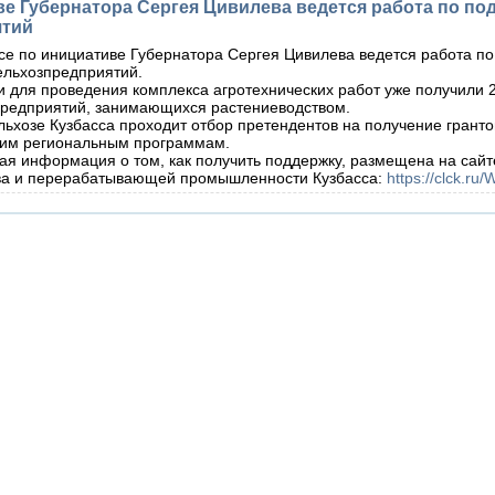
ве Губернатора Сергея Цивилева ведется работа по по
ятий
се по инициативе Губернатора Сергея Цивилева ведется работа п
ельхозпредприятий.
 для проведения комплекса агротехнических работ уже получили 
предприятий, занимающихся растениеводством.
ьхозе Кузбасса проходит отбор претендентов на получение гранто
ким региональным программам.
я информация о том, как получить поддержку, размещена на сайт
тва и перерабатывающей промышленности Кузбасса:
https://clck.ru