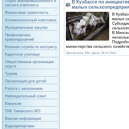
Отдел агропромышленного и
В Кузбассе по инициати
лесного комплекса
малых сельхозпредпри
Финансовая грамотность
В Кузбас
малых с
Антимонопольный комплаенс
Субсидии
Муниципальные закупки
сельхоз
В Минсел
Профилактика
несколь
правонарушений
Подробна
министерства сельского хозяйс
Военная служба по контракту
Просмотров: 555 | Дата:
28.07.2021
Кадетское училище
Общественные организации
округа
Туризм
Организации для детей
Работа с населением
Наблюдательный совет
Вакансии
ТИК Тяжинского МО
Важная информация
Видеорепортажи