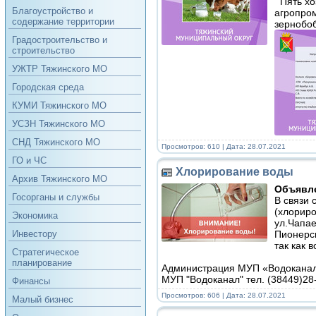
Пять хоз
Благоустройство и
агропро
содержание территории
зернобоб
Градостроительство и
строительство
УЖТР Тяжинского МО
Городская среда
КУМИ Тяжинского МО
УСЗН Тяжинского МО
СНД Тяжинского МО
Просмотров: 610 | Дата:
28.07.2021
ГО и ЧС
Хлорирование воды
Архив Тяжинского МО
Объявл
Госорганы и службы
В связи 
(хлориро
Экономика
ул.Чапае
Пионерск
Инвестору
так как 
Стратегическое
планирование
Администрация МУП «Водокана
МУП "Водоканал" тел. (38449)28
Финансы
Просмотров: 606 | Дата:
28.07.2021
Малый бизнес