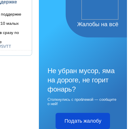
ддержке
о поддержке
210 малых
Жалобы на всё
в сразу по
е
/WSVTT
Не убран мусор, яма
на дороге, не горит
фонарь?
Столкнулись с проблемой — сообщите
о ней!
Подать жалобу