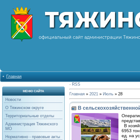
ТЯЖИН
официальный сайт администрации Тяжинс
Главная
·
RSS
МЕНЮ САЙТА
Главная
»
2021
»
Июль
»
28
Новости
В сельскохозяйственной
О Тяжинском округе
Операти
Территориальные отделы
представ
Администрация Тяжинского
В хозяйс
МО
6953 тон
ед. на у
Нормативно - правовые акты