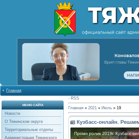
ТЯ
официальный сайт адми
Коновалов
Врип главы Тяжи
НАПИ
Главная
·
RSS
МЕНЮ САЙТА
Главная
»
2021
»
Июль
»
19
Новости
Кузбасс-онлайн. Решае
О Тяжинском округе
Территориальные отделы
Администрация Тяжинского