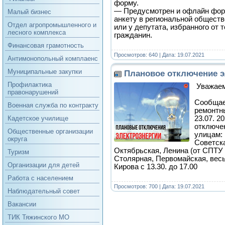
форму.
— Предусмотрен и офлайн фор
Малый бизнес
анкету в региональной обществ
Отдел агропромышленного и
или у депутата, избранного от т
лесного комплекса
гражданин.
Финансовая грамотность
Просмотров: 640 | Дата:
19.07.2021
Антимонопольный комплаенс
Муниципальные закупки
Плановое отключение э
Профилактика
Уважаем
правонарушений
Сообщаем
Военная служба по контракту
ремонтны
23.07. 2
Кадетское училище
отключе
Общественные организации
улицам:
округа
Советска
Октябрьская, Ленина (от СПТУ
Туризм
Столярная, Первомайская, весь
Организации для детей
Кирова с 13.30. до 17.00
Работа с населением
Просмотров: 700 | Дата:
19.07.2021
Наблюдательный совет
Вакансии
ТИК Тяжинского МО