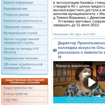
в эксплуатацию базовых станц
Важная информация
стандарта 4G с целью предост
Видеорепортажи
высокоскоростного доступа в 
жителям муниципалитета: с.Мал
Открытые данные
д.Тяжино-Вершинка, с.Данилов
Контрольная деятельность
Установку мачтовых сооруже
завершить до 31 июля 2021г.
Обращение граждан
Муниципальная служба
Просмотров: 582 | Дата:
14.07.2021
Портал государственной
Директор Прокопьевско
гражданской службы
колледжа искусств Оль
Человек из легенды Н.И.
рассказала о важности 
Масалов
I9
Национальная политика
195-летие потребительской
кооперации России
ОБЩЕСТВЕННЫЕ ОБСУЖДЕНИЯ
ПУБЛИЧНЫЕ СЛУШАНИЯ
Градостроительство
Благоустройство
СНД ТМО