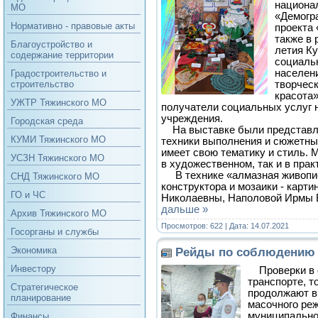
национа
МО
«Демогр
Нормативно - правовые акты
проекта 
также в 
Благоустройство и
летия Ку
содержание территории
социаль
населен
Градостроительство и
творческ
строительство
красота»
УЖТР Тяжинского МО
получатели социальных услуг 
учреждения.
Городская среда
На выставке были представл
КУМИ Тяжинского МО
техники выполнения и сюжетны
имеет свою тематику и стиль. 
УСЗН Тяжинского МО
в художественном, так и в пра
В технике «алмазная живопис
СНД Тяжинского МО
конструктора и мозаики - карт
ГО и ЧС
Николаевны, Наполовой Ирмы
дальше »
Архив Тяжинского МО
Просмотров: 622 | Дата:
14.07.2021
Госорганы и службы
Экономика
Рейды по соблюдению 
Инвестору
Проверки в
транспорте, т
Стратегическое
продолжают в
планирование
масочного ре
муниципальном
Финансы