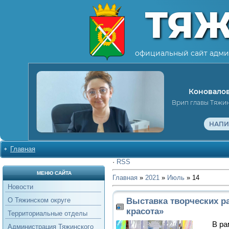
ТЯ
официальный сайт адми
Коновалов
Врип главы Тяжи
НАПИ
Главная
·
RSS
МЕНЮ САЙТА
Главная
»
2021
»
Июль
»
14
Новости
Выставка творческих р
О Тяжинском округе
красота»
Территориальные отделы
В рам
Администрация Тяжинского