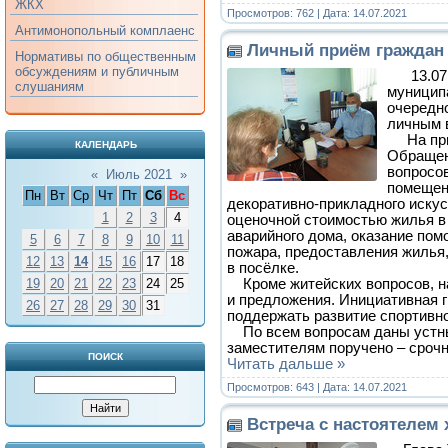
ЖКХ
Просмотров: 762 | Дата:
14.07.2021
Антимонопольный комплаенс
Личный приём граждан
Нормативы по общественным
обсуждениям и публичным
13.07
слушаниям
муницип
очередн
личным 
На приё
КАЛЕНДАРЬ
Обращен
вопросо
«
Июль 2021
»
помещен
Пн
Вт
Ср
Чт
Пт
Сб
Вс
декоративно-прикладного искус
1
2
3
4
оценочной стоимостью жилья в
аварийного дома, оказание пом
5
6
7
8
9
10
11
пожара, предоставления жилья
12
13
14
15
16
17
18
в посёлке.
Кроме житейских вопросов, на
19
20
21
22
23
24
25
и предложения. Инициативная 
26
27
28
29
30
31
поддержать развитие спортивно
По всем вопросам даны устны
заместителям поручено – сроч
ПОИСК
Читать дальше »
Просмотров: 643 | Дата:
14.07.2021
Встреча с настоятелем