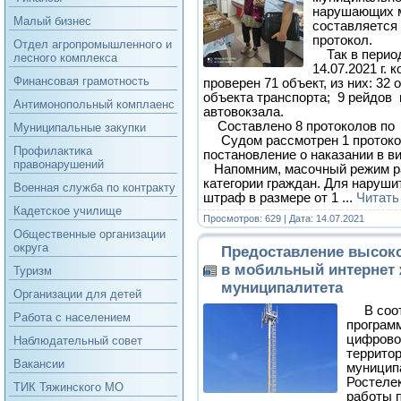
нарушающих 
Малый бизнес
составляется
протокол.
Отдел агропромышленного и
Так в период 
лесного комплекса
14.07.2021 г. 
Финансовая грамотность
проверен 71 объект, из них: 32
объекта транспорта; 9 рейдов 
Антимонопольный комплаенс
автовокзала.
Составлено 8 протоколов по ч
Муниципальные закупки
Судом рассмотрен 1 протоко
Профилактика
постановление о наказании в 
правонарушений
Напомним, масочный режим ра
категории граждан. Для наруши
Военная служба по контракту
штраф в размере от 1
...
Читать
Кадетское училище
Просмотров: 629 | Дата:
14.07.2021
Общественные организации
округа
Предоставление высоко
в мобильный интернет
Туризм
муниципалитета
Организации для детей
В соот
Работа с населением
програм
цифрово
Наблюдательный совет
территор
Вакансии
муницип
Ростеле
ТИК Тяжинского МО
работы п