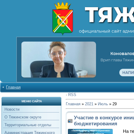
ТЯ
официальный сайт адми
Коновалов
Врип главы Тяжи
НАПИ
Главная
·
RSS
МЕНЮ САЙТА
Главная
»
2021
»
Июль
»
29
Новости
Участие в конкурсе ини
О Тяжинском округе
бюджетирования
Территориальные отделы
На те
Администрация Тяжинского