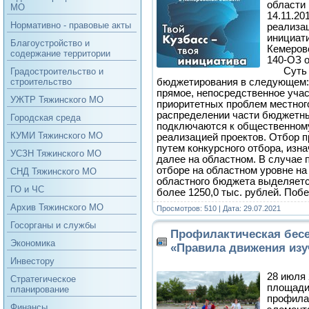
области 
МО
14.11.20
Нормативно - правовые акты
реализа
инициат
Благоустройство и
Кемеровс
содержание территории
140-ОЗ о
Суть пр
Градостроительство и
бюджетирования в следующем:
строительство
прямое, непосредственное уча
УЖТР Тяжинского МО
приоритетных проблем местног
распределении части бюджетных
Городская среда
подключаются к общественном
КУМИ Тяжинского МО
реализацией проектов. Отбор 
путем конкурсного отбора, изн
УСЗН Тяжинского МО
далее на областном. В случае 
отборе на областном уровне на
СНД Тяжинского МО
областного бюджета выделяетс
ГО и ЧС
более 1250,0 тыс. рублей. Поб
Архив Тяжинского МО
Просмотров: 510 | Дата:
29.07.2021
Госорганы и службы
Профилактическая бесе
Экономика
«Правила движения изу
Инвестору
28 июля 
Стратегическое
площади
планирование
профила
Финансы