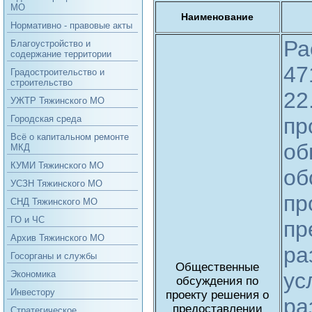
МО
Наименование
Нормативно - правовые акты
Ра
Благоустройство и
содержание территории
47
Градостроительство и
строительство
22
УЖТР Тяжинского МО
пр
Городская среда
Всё о капитальном ремонте
об
МКД
КУМИ Тяжинского МО
об
УСЗН Тяжинского МО
пр
СНД Тяжинского МО
ГО и ЧС
пр
Архив Тяжинского МО
ра
Госорганы и службы
Общественные
ус
Экономика
обсуждения по
Инвестору
проекту решения о
ра
предоставлении
Стратегическое