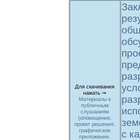
Зак
рез
общ
обс
про
пре
раз
усл
Для скачивания
нажать ➞
раз
Материалы к
публичным
исп
слушаниям
(оповещение,
зем
проект решения,
графическое
с к
приложение,