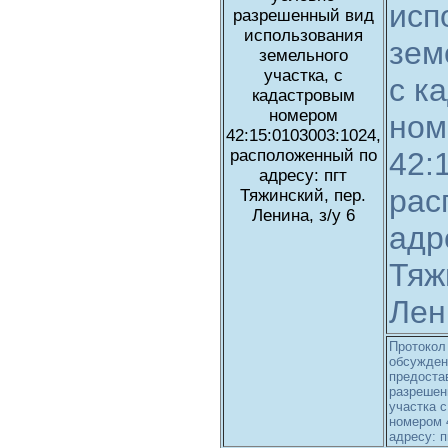
исп
разрешенный вид
использования
зем
земельного
участка, с
с к
кадастровым
номером
ном
42:15:0103003:1024,
расположенный по
42:
адресу: пгт
рас
Тяжинский, пер.
Ленина, з/у 6
адр
Тяж
Лен
Протокол
обсужден
предоста
разрешен
участка 
номером 
адресу: п