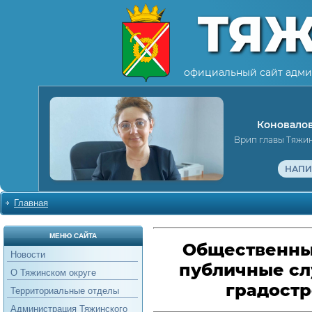
ТЯ
официальный сайт адми
Коновалов
Врип главы Тяжи
НАПИ
Главная
МЕНЮ САЙТА
Общественны
Новости
публичные сл
О Тяжинском округе
градостр
Территориальные отделы
Администрация Тяжинского