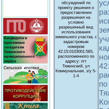
ус
обсуждений по
проекту решения о
ра
предоставлении
разрешения на
ис
условно
разрешенный вид
зе
использования
земельного участка, с
уч
кадастровым
ка
номером
42:15:0103001:565,
но
расположенного по
адресу: пгт
42
Тяжинский, ул
Коммунальная, з/у 5-
ра
1-4
по
Тя
Ко