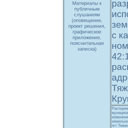
раз
Материалы к
публичным
исп
слушаниям
(оповещение,
зем
проект решения,
графическое
с к
приложение,
пояснительная
но
записка)
42:
рас
адр
Тяж
Кру
Распоряж
муниципа
изменени
земельно
пгт Тяжин