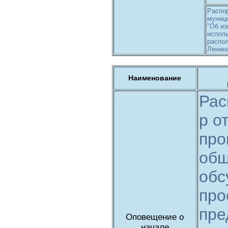
Распо
муници
"Об из
исполь
распол
Ленина
Наименование
Рас
р о
про
общ
обс
про
пре
Оповещение о
начале