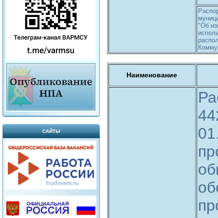
Распо
муници
"Об из
исполь
распол
Коммун
Наименование
Ра
44
01
САЙТЫ
пр
об
об
пр