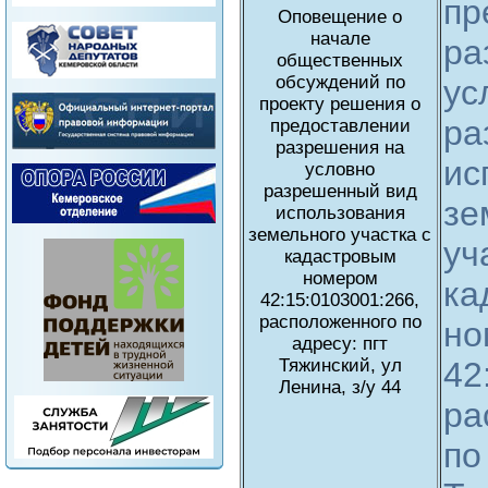
пр
Оповещение о
начале
ра
общественных
обсуждений по
ус
проекту решения о
ра
предоставлении
разрешения на
ис
условно
разрешенный вид
зе
использования
земельного участка с
уч
кадастровым
номером
ка
42:15:0103001:266,
расположенного по
но
адресу: пгт
Тяжинский, ул
42
Ленина, з/у 44
ра
по