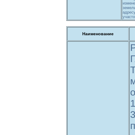
измене
земель
адресу
участо
Наименование
о
3