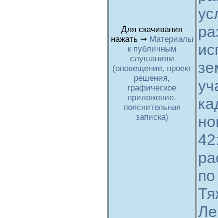
ус
ра
Для скачивания
нажать ➞
Материалы
ис
к публичным
слушаниям
зе
(оповещение, проект
решения,
уч
графическое
приложение,
ка
пояснительная
записка)
но
42
ра
по
Тя
Ле