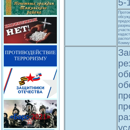
5-
Проток
обсужд
предо
разре
участк
кадаст
распол
Коммун
За
ре
об
об
пр
пр
ра
ус