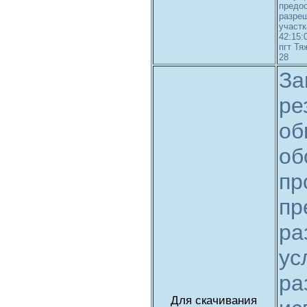
предо
разре
участ
42:15:
пгт Тя
28
За
ре
об
об
пр
пр
ра
ус
ра
Для скачивания