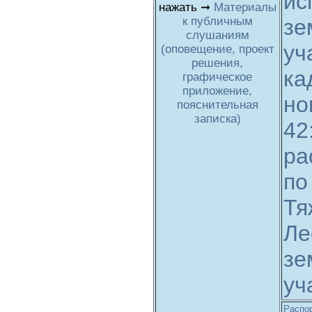
ис
нажать ➞
Материалы
к публичным
зе
слушаниям
уч
(оповещение, проект
решения,
ка
графическое
приложение,
но
пояснительная
записка)
42
ра
по
Тя
Ле
зе
уч
Распор