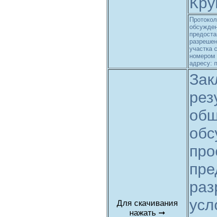
Кру
Протокол
обсужден
предоста
разрешен
участка 
номером 
адресу: п
Зак
рез
общ
обс
про
пре
раз
усл
Для скачивания
нажать ➞