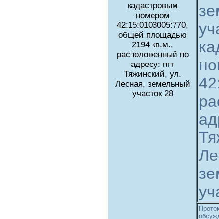
кадастровым
зе
номером
уч
42:15:0103005:770,
общей площадью
ка
2194 кв.м.,
расположенный по
но
адресу: пгт
Тяжинский, ул.
42
Лесная, земельный
участок 28
ра
ад
Тя
Ле
зе
уч
Проток
обсужд