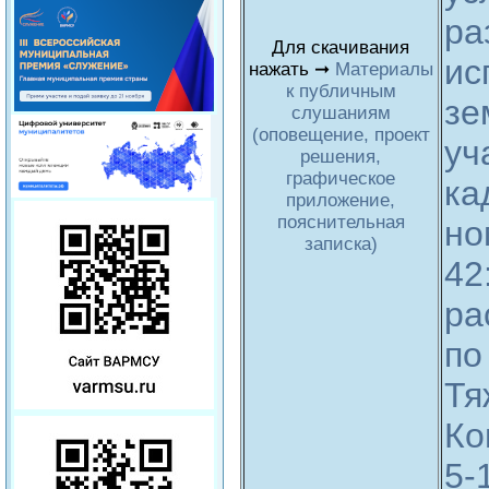
ра
Для скачивания
ис
нажать ➞
Материалы
к публичным
зе
слушаниям
(оповещение, проект
уч
решения,
графическое
ка
приложение,
пояснительная
но
записка)
42
ра
по
Тя
Ко
5-