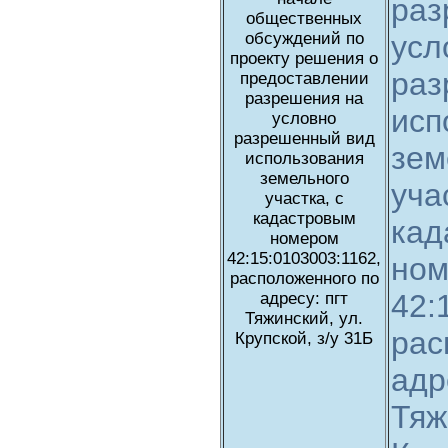
раз
общественных
обсуждений по
усл
проекту решения о
раз
предоставлении
разрешения на
исп
условно
разрешенный вид
зем
использования
земельного
уча
участка, с
кадастровым
кад
номером
42:15:0103003:1162,
но
расположенного по
42:
адресу: пгт
Тяжинский, ул.
рас
Крупской, з/у 31Б
адр
Тяж