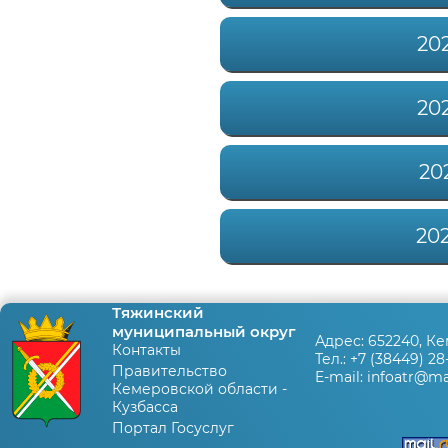
20
20
20
20
Тяжинский
муниципальный округ
Адрес:
652240, Ке
Контакты
Тел.:
+7 (38449) 28
Правительство
E-mail:
infoatr@mai
Кемеровской области -
Кузбасса
Портал Госуслуг