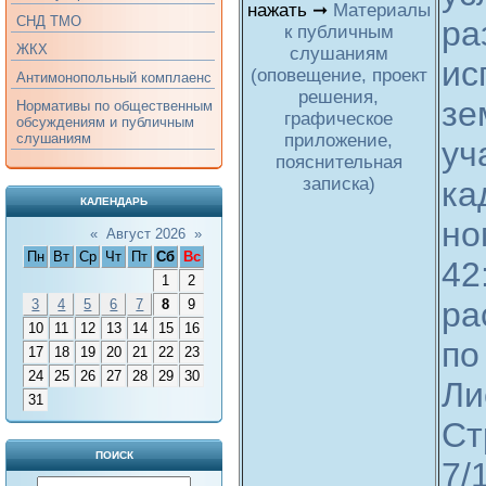
нажать ➞
Материалы
СНД ТМО
ра
к публичным
ЖКХ
слушаниям
ис
(оповещение, проект
Антимонопольный комплаенс
решения,
зе
Нормативы по общественным
графическое
обсуждениям и публичным
приложение,
слушаниям
уч
пояснительная
записка)
ка
КАЛЕНДАРЬ
но
«
Август 2026
»
Пн
Вт
Ср
Чт
Пт
Сб
Вс
42
1
2
ра
3
4
5
6
7
8
9
10
11
12
13
14
15
16
по
17
18
19
20
21
22
23
24
25
26
27
28
29
30
Ли
31
Ст
ПОИСК
7/