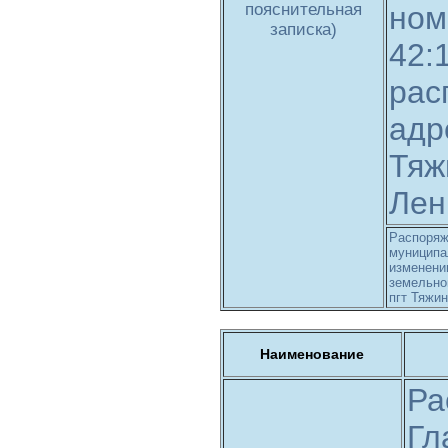
пояснительная
ном
записка)
42:
рас
адр
Тяж
Лен
Распоряж
муниципа
изменени
земельно
пгт Тяжин
Наименование
Ра
Гл