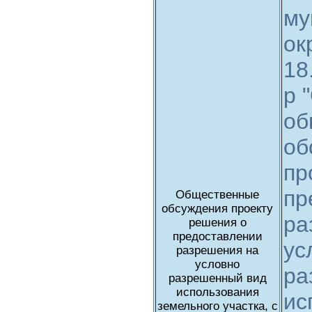
му
ок
18
р 
об
об
пр
пр
Общественные
обсуждения проекту
ра
решения о
предоставлении
ус
разрешения на
условно
ра
разрешенный вид
использования
ис
земельного участка, с