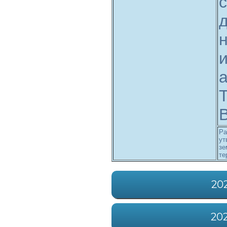
с
а
Т
В
Ра
ут
зе
те
20
20