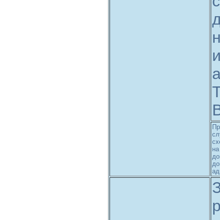
с
а
Т
В
Пр
сл
сх
на
до
до
ад