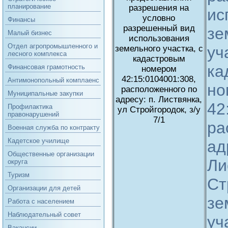
планирование
разрешения на
ис
условно
Финансы
разрешенный вид
зе
Малый бизнес
использования
Отдел агропромышленного и
уч
земельного участка, с
лесного комплекса
кадастровым
ка
Финансовая грамотность
номером
42:15:0104001:308,
Антимонопольный комплаенс
но
расположенного по
Муниципальные закупки
адресу: п. Листвянка,
42
Профилактика
ул Стройгородок, з/у
правонарушений
7/1
ра
Военная служба по контракту
Кадетское училище
ад
Общественные организации
Ли
округа
Туризм
Ст
Организации для детей
зе
Работа с населением
Наблюдательный совет
уч
Вакансии