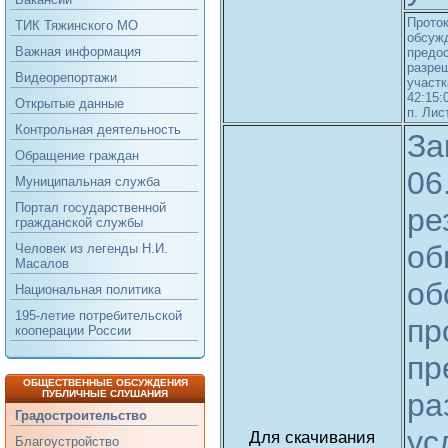
Проток
ТИК Тяжинского МО
обсужд
Важная информация
предо
разре
Видеорепортажи
участ
42:15:
Открытые данные
п. Лис
Контрольная деятельность
За
Обращение граждан
06
Муниципальная служба
Портал государственной
ре
гражданской службы
об
Человек из легенды Н.И.
Масалов
об
Национальная политика
195-летие потребительской
пр
кооперации России
пр
ОБЩЕСТВЕННЫЕ ОБСУЖДЕНИЯ
ра
ПУБЛИЧНЫЕ СЛУШАНИЯ
Градостроительство
ус
Для скачивания
Благоустройство