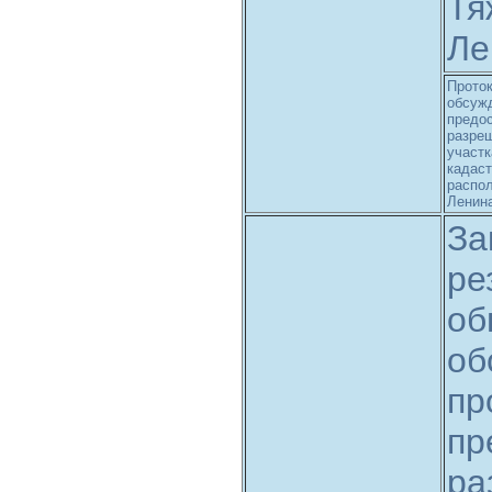
Тя
Ле
Проток
обсужд
предо
разре
участк
кадаст
распол
Ленина
За
ре
об
об
пр
пр
ра