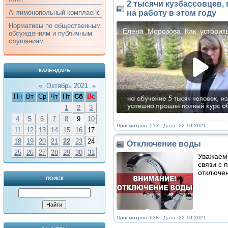
2 тысячи кузбассовцев,
на работу в этом году
Антимонопольный комплаенс
Нормативы по общественным
обсуждениям и публичным
слушаниям
КАЛЕНДАРЬ
«
Октябрь 2021
»
Пн
Вт
Ср
Чт
Пт
Сб
Вс
1
2
3
4
5
6
7
8
9
10
Просмотров: 513 | Дата:
22.10.2021
11
12
13
14
15
16
17
18
19
20
21
22
23
24
Отключение воды
25
26
27
28
29
30
31
Уважаемы
связи с 
отключен
ПОИСК
Просмотров: 638 | Дата:
22.10.2021