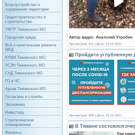
Благоустройство и
содержание территории
Градостроительство и
строительство
УЖТР Тяжинского МО
​​​​​​​Автор видео: Анатолий Утробин
Городская среда
Просмотров: 511 | Дата:
22.10.2021
Всё о капитальном ремонте
МКД
Пройдите углубленную 
КУМИ Тяжинского МО
УСЗН Тяжинского МО
СНД Тяжинского МО
ГО и ЧС
Архив Тяжинского МО
Госорганы и службы
Экономика
Инвестору
Просмотров: 589 | Дата:
22.10.2021
Стратегическое
планирование
В Тяжине состоялся оче
Финансы
Как нико