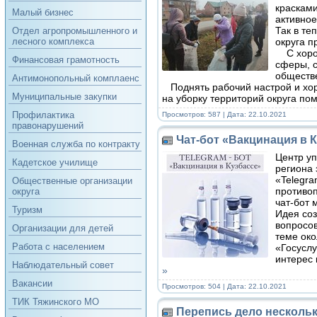
красками
Малый бизнес
активное
Так в те
Отдел агропромышленного и
округа п
лесного комплекса
С хорош
Финансовая грамотность
сферы, с
обществ
Антимонопольный комплаенс
Поднять рабочий настрой и хор
Муниципальные закупки
на уборку территорий округа по
Профилактика
Просмотров: 587 | Дата:
22.10.2021
правонарушений
Чат-бот «Вакцинация в 
Военная служба по контракту
Центр уп
Кадетское училище
региона 
«Telegra
Общественные организации
противоп
округа
чат-бот 
Туризм
Идея соз
вопросо
Организации для детей
теме око
Работа с населением
«Госуслу
интерес 
Наблюдательный совет
»
Вакансии
Просмотров: 504 | Дата:
22.10.2021
ТИК Тяжинского МО
Перепись дело несколь