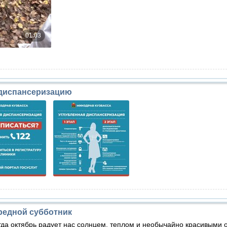
диспансеризацию
редной субботник
гда октябрь радует нас солнцем, теплом и необычайно красивыми