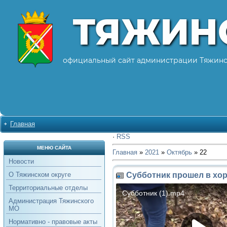
ТЯЖИН
официальный сайт администрации Тяжинс
Главная
·
RSS
МЕНЮ САЙТА
Главная
»
2021
»
Октябрь
»
22
Новости
Субботник прошел в хо
О Тяжинском округе
Территориальные отделы
Администрация Тяжинского
МО
Нормативно - правовые акты