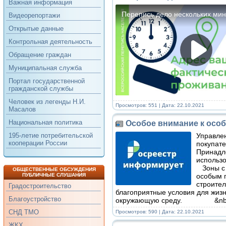
Важная информация
Видеорепортажи
Открытые данные
Контрольная деятельность
Обращение граждан
Муниципальная служба
Портал государственной
гражданской службы
Человек из легенды Н.И.
Просмотров: 551 | Дата:
22.10.2021
Масалов
Национальная политика
Особое внимание к осо
Управлен
195-летие потребительской
кооперации России
покупате
Принадл
испол
Зоны с 
ОБЩЕСТВЕННЫЕ ОБСУЖДЕНИЯ
особым 
ПУБЛИЧНЫЕ СЛУШАНИЯ
строител
Градостроительство
благоприятные условия для жизн
Благоустройство
окружающую среду. &n
СНД ТМО
Просмотров: 590 | Дата:
22.10.2021
ЖКХ