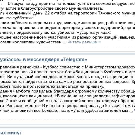
. В такую погоду приятно не только гулять на свежем воздухе, н
 участие в благоустройстве своего муниципалитета.
плый солнечный день 22 октября на территории Тяжинского муниц
рошел субботник.
им рабочим настроем сотрудники администрации, работники со
ельчане привели в порядок территории у своих предприятий, орга
енные, придомовые участки, убирали мусор на улицах.
ошее настроение всем участникам из разных организаций, вышедш
могали коллективы художествен
...
Читать дальше »
Кузбассе» в мессенджере «Telegram»
равления регионом - Кузбасс совместно с Министерством здравоо
запустили новый проект: это чат-бот «Вакцинация в Кузбассе» в м
m». Виртуальный собеседник поможет узнать о ходе вакцинации, о
оказаниях, найдет ответы на самые распространенные вопросы. К
может помочь пользователю записаться на прививку.
дания чат-бота появилась благодаря огромному количеству обращ
в, касающихся вакцинации. «В июне наши специалисты зафиксиров
ло 7 тысяч сообщений от пользователей через платформу обратно
ги. Решаем вместе». В июле эта цифра возросла до 9 тысяч. Тема 
к ней становится все больше, поэтому для удобства жителей мы
...
ких минут