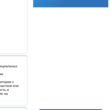
енциальных
ми
итории с
частков или
ость и
ие на