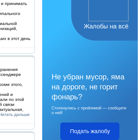
о и принимать
ипального
циальной
Жалобы на всё
низаций,
их в этот день
хранения
ессенджере
Не убран мусор, яма
роме этого,
на дороге, не горит
ений и
фонарь?
али по этой
й связи
Столкнулись с проблемой — сообщите
актуальная,
о ней!
Читать дальше
Подать жалобу