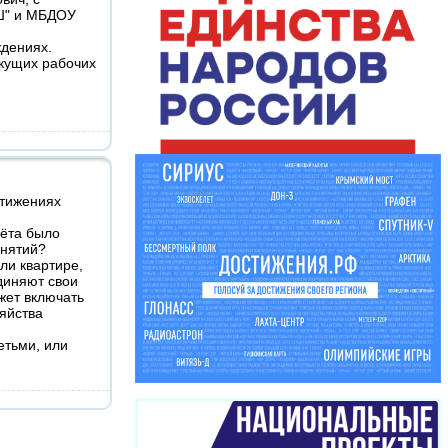
ОШ" и МБДОУ
дениях.
екущих рабочих
стижениях
чёта было
онятий?
ли квартире,
диняют свои
жет включать
зяйства
етьми, или