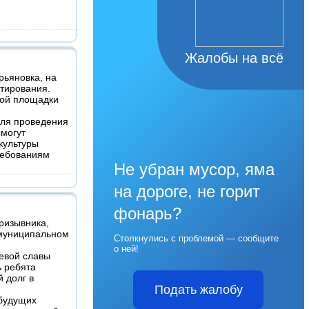
Жалобы на всё
рьяновка, на
етирования.
вой площадки
ля проведения
смогут
культуры
ребованиям
Не убран мусор, яма
на дороге, не горит
фонарь?
ризывника,
 муниципальном
Столкнулись с проблемой — сообщите
о ней!
евой славы
ь ребята
 долг в
Подать жалобу
 будущих