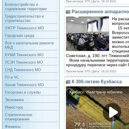
Просмотров: 575 | Дата:
19.10.2021
Благоустройство и
содержание территории
Расширенное аппаратно
Градостроительство и
На расши
строительство
вопросов
15 октя
УЖТР Тяжинского МО
Всеросс
Городская среда
заместит
можно от
Всё о капитальном ремонте
воспольз
МКД
стациона
КУМИ Тяжинского МО
Советская, д. 190; пгт. Тяжинский
Всем начальникам территориаль
УСЗН Тяжинского МО
процедуру переписи через сайт 
СНД Тяжинского МО
Просмотров: 575 | Дата:
19.10.2021
ГО и ЧС
К 300-летию Кузбасса
Архив Тяжинского МО
Госорганы и службы
Экономика
Инвестору
Стратегическое
планирование
Финансы