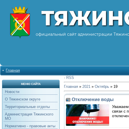
ТЯЖИН
официальный сайт администрации Тяжинс
Главная
·
RSS
МЕНЮ САЙТА
Главная
»
2021
»
Октябрь
»
19
Новости
Отключение воды
О Тяжинском округе
Уважаемы
Территориальные отделы
связи с 
Администрация Тяжинского
отключен
МО
Нормативно - правовые акты