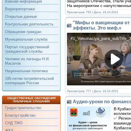
защитников Отечества, стали уч
Важная информация
На мероприятии с напутственны
Видеорепортажи
Просмотров: 750 | Дата:
19.10.2021
Открытые данные
"Мифы о вакцинации от 
Контрольная деятельность
эффекты. Это миф.»
Обращение граждан
Муниципальная служба
Портал государственной
гражданской службы
Человек из легенды Н.И.
Масалов
Национальная политика
195-летие потребительской
кооперации России
Просмотров: 777 | Дата:
19.10.2021
ОБЩЕСТВЕННЫЕ ОБСУЖДЕНИЯ
Аудио-уроки по финанс
ПУБЛИЧНЫЕ СЛУШАНИЯ
Градостроительство
В Кузбас
коллекти
Благоустройство
✅ Регио
взаимод
СНД ТМО
Кузбасса
ЖКХ