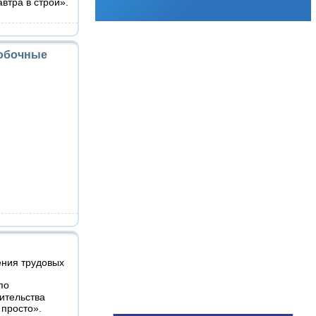
втра в строй».
побочные
ения трудовых
по
ительства
 просто».