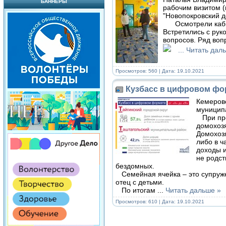
БАННЕРЫ
рабочим визитом 
"Новопокровский д
Осмотрели кабине
Встретились с рук
вопросов. Ряд воп
...
Читать дал
Просмотров: 560 | Дата:
19.10.2021
Кузбасс в цифровом фор
Кемеров
муницип
При про
домохозя
Домохозя
либо в ч
доходы и
не родст
бездомных.
Семейная ячейка – это супружес
отец с детьми.
По итогам
...
Читать дальше »
Просмотров: 610 | Дата:
19.10.2021