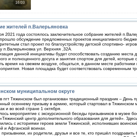
ие жителей п.Валерьяновка
ря 2021 года состоялось заключительное собрание жителей п.Вале
 прошло обсуждение предложенных проектов инициативного бюдж
етным стал проект по благоустройству детской спортивно- игро
у п.Валерьяновка ул. Верхняя ,32А.
ция данной инициативы будет способствовать созданию места д
ого и полноценного досуга и занятия спортом для детей, которые 
ь время на свежем воздухе, общаться, в данном месте работники 
роприятия. Новая площадка будет соответствовать современным т
инском муниципальном округе
в пгт Тяжинском был организован традиционный праздник – День п
нный осеннему призыву в армию, который стартовал в Тяжинском
как и во всей стране 1 октября.
ь мероприятие с экскурсионной беседы призывников в музее бо
Тяжинский центр дополнительного образования для детей». Здес
ились с историями героев земли Тяжинской, исполнивших воинский
ой и Афганской воинах.
изывники, их родители, друзья и все те, кто пришёл поздравить