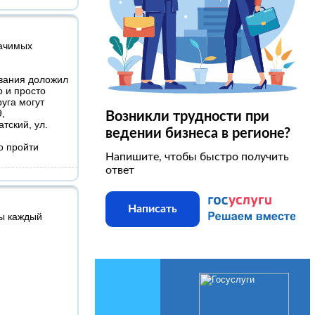
начимых
ования доложил
о и просто
уга могут
9,
Возникли трудности при
тский, ул.
ведении бизнеса в регионе?
о пройти
Напишите, чтобы быстро получить
ответ
Написать
бы каждый