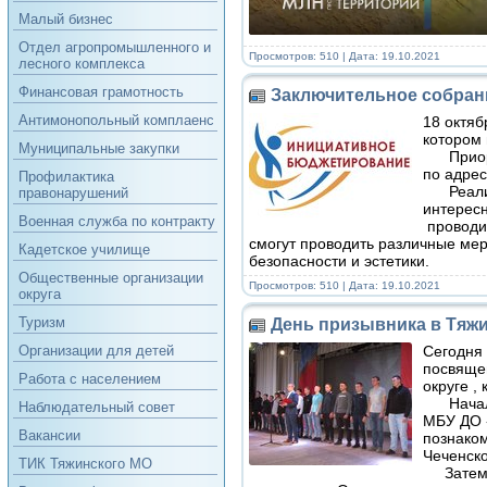
Малый бизнес
Отдел агропромышленного и
Просмотров: 510 | Дата:
19.10.2021
лесного комплекса
Финансовая грамотность
Заключительное собран
Антимонопольный комплаенс
18 октяб
котором
Муниципальные закупки
Приорит
по адрес
Профилактика
Реализа
правонарушений
интересн
Военная служба по контракту
проводит
смогут проводить различные ме
Кадетское училище
безопасности и эстетики.
Общественные организации
Просмотров: 510 | Дата:
19.10.2021
округа
Туризм
День призывника в Тяж
Сегодня 
Организации для детей
посвяще
Работа с населением
округе , 
Началос
Наблюдательный совет
МБУ ДО «
Вакансии
познаком
Чеченск
ТИК Тяжинского МО
Затем пр