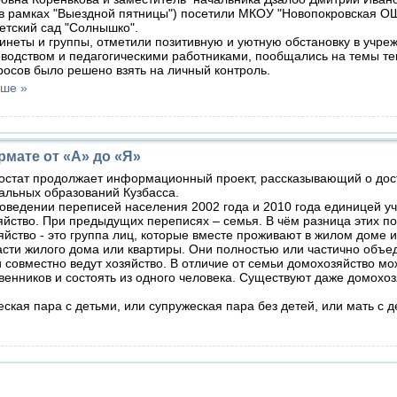
(в рамках "Выездной пятницы") посетили МКОУ "Новопокровская 
етский сад "Солнышко".
ты и группы, отметили позитивную и уютную обстановку в учреж
оводством и педагогическими работниками, пообщались на темы т
росов было решено взять на личный контроль.
ьше »
мате от «А» до «Я»
остат продолжает информационный проект, рассказывающий о до
альных образований Кузбасса.
ведении переписей населения 2002 года и 2010 года единицей у
йство. При предыдущих переписях – семья. В чём разница этих п
йство - это группа лиц, которые вместе проживают в жилом доме и
асти жилого дома или квартиры. Они полностью или частично объе
 совместно ведут хозяйство. В отличие от семьи домохозяйство мо
венников и состоять из одного человека. Существуют даже домохо
кая пара с детьми, или супружеская пара без детей, или мать с д