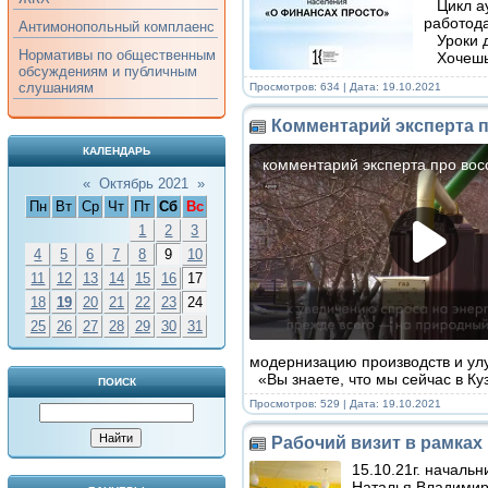
Цикл ау
работода
Антимонопольный комплаенс
Уроки д
Нормативы по общественным
Хочешь 
обсуждениям и публичным
слушаниям
Просмотров: 634 | Дата:
19.10.2021
Комментарий эксперта 
КАЛЕНДАРЬ
«
Октябрь 2021
»
Пн
Вт
Ср
Чт
Пт
Сб
Вс
1
2
3
4
5
6
7
8
9
10
11
12
13
14
15
16
17
18
19
20
21
22
23
24
25
26
27
28
29
30
31
модернизацию производств и ул
«Вы знаете, что мы сейчас в К
ПОИСК
Просмотров: 529 | Дата:
19.10.2021
Рабочий визит в рамка
15.10.21г. началь
Наталья Владимир