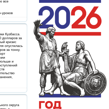
ю все
-уроков
ки Кузбасса.
0 долларов за
ный кризис
гля опустилась
ров за тонну.
орт
учии
больше и
оступлений
ств
ительство
ранения,
ного округа
вич, с