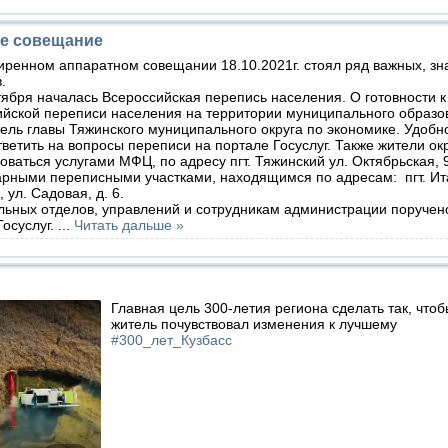
е совещание
ренном аппаратном совещании 18.10.2021г. стоял ряд важных, з
.
бря началась Всероссийская перепись населения. О готовности к
ийской переписи населения на территории муниципального образ
ель главы Тяжинского муниципального округа по экономике. Удобн
ветить на вопросы переписи на портале Госуслуг. Также жители окр
оваться услугами МФЦ, по адресу пгт. Тяжинский ул. Октябрьская, 
рными переписными участками, находящимся по адресам: пгт. Ита
, ул. Садовая, д. 6.
ных отделов, управлений и сотрудникам администрации поручен
Госуслуг.
...
Читать дальше »
Главная цель 300-летия региона сделать так, что
житель почувствовал изменения к лучшему
#300_лет_Кузбасс