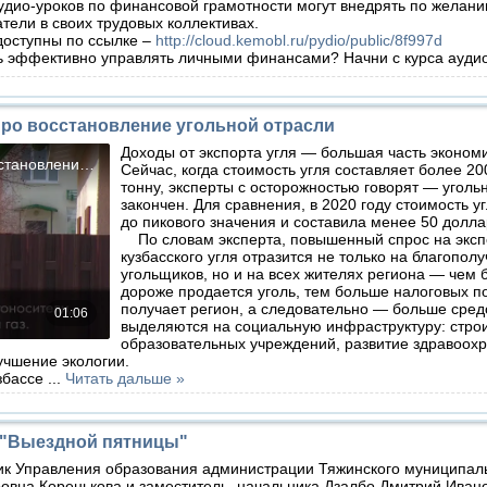
дио-уроков по финансовой грамотности могут внедрять по желани
тели в своих трудовых коллективах.
оступны по ссылке –
http://cloud.kemobl.ru/pydio/public/8f997d
эффективно управлять личными финансами? Начни с курса аудио
про восстановление угольной отрасли
Доходы от экспорта угля — большая часть экономи
Сейчас, когда стоимость угля составляет более 20
тонну, эксперты с осторожностью говорят — уголь
закончен. Для сравнения, в 2020 году стоимость у
до пикового значения и составила менее 50 долла
По словам эксперта, повышенный спрос на эксп
кузбасского угля отразится не только на благопол
угольщиков, но и на всех жителях региона — чем 
дороже продается уголь, тем больше налоговых п
получает регион, а следовательно — больше сред
выделяются на социальную инфраструктуру: стро
образовательных учреждений, развитие здравоох
учшение экологии.
узбассе
...
Читать дальше »
х "Выездной пятницы"
ник Управления образования администрации Тяжинского муниципаль
овна Коренькова и заместитель начальника Дзалбо Дмитрий Ивано