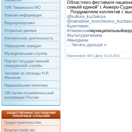
Областного фестиваля национа
семьёй единой" г. Анжеро-Судж
ТИК Тяжинского МО
Поздравляем коллектив с высок
Важная информация
@kultura_kuzbassa
@narodnoe_tvorchestvo_kuzbas
Видеорепортажи
#цнктяжин
#тяжинскии
̆муниципальныйокру
Открытые данные
#культуратяжина
Контрольная деятельность
#мыедины
...
Читать дальше »
Обращение граждан
Муниципальная служба
Просмотров: 603 | Дата:
10.10.2021
Портал государственной
гражданской службы
Человек из легенды Н.И.
Масалов
Национальная политика
195-летие потребительской
кооперации России
ОБЩЕСТВЕННЫЕ ОБСУЖДЕНИЯ
ПУБЛИЧНЫЕ СЛУШАНИЯ
Градостроительство
Благоустройство