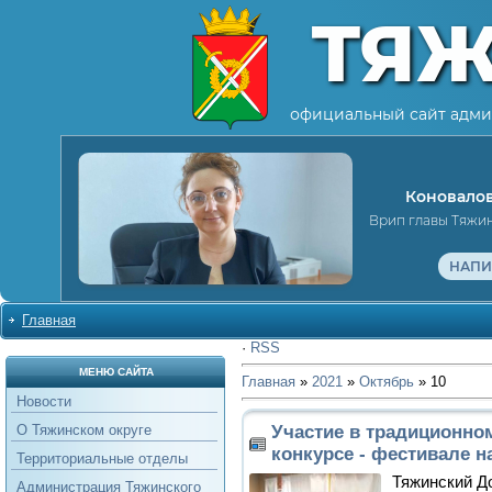
ТЯ
официальный сайт адми
Коновалов
Врип главы Тяжи
НАПИ
Главная
·
RSS
МЕНЮ САЙТА
Главная
»
2021
»
Октябрь
»
10
Новости
Участие в традиционно
О Тяжинском округе
конкурсе - фестивале 
Территориальные отделы
Тяжинский Д
Администрация Тяжинского