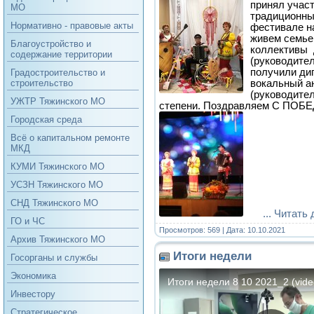
принял учас
МО
традиционны
Нормативно - правовые акты
фестивале н
живем семьеи
Благоустройство и
коллективы 
содержание территории
(руководител
получили дип
Градостроительство и
вокальный 
строительство
(руководител
УЖТР Тяжинского МО
степени. Поздравляем С ПОБЕ
Городская среда
Всё о капитальном ремонте
МКД
КУМИ Тяжинского МО
УСЗН Тяжинского МО
СНД Тяжинского МО
...
Читать 
ГО и ЧС
Просмотров: 569 | Дата:
10.10.2021
Архив Тяжинского МО
Итоги недели
Госорганы и службы
Экономика
Инвестору
Стратегическое