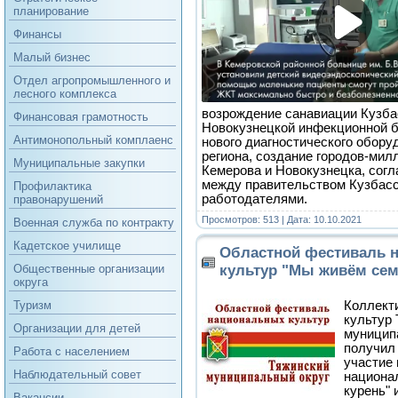
планирование
Финансы
Малый бизнес
Отдел агропромышленного и
лесного комплекса
возрождение санавиации Кузба
Финансовая грамотность
Новокузнецкой инфекционной 
Антимонопольный комплаенс
нового диагностического обор
региона, создание городов-мил
Муниципальные закупки
Кемерова и Новокузнецка, сог
между правительством Кузбасс
Профилактика
работодателями.
правонарушений
Просмотров: 513 | Дата:
10.10.2021
Военная служба по контракту
Кадетское училище
Областной фестиваль 
культур "Мы живём сем
Общественные организации
округа
Коллект
Туризм
культур 
Организации для детей
муниципа
получил
Работа с населением
участие 
Наблюдательный совет
национал
курень" 
Вакансии