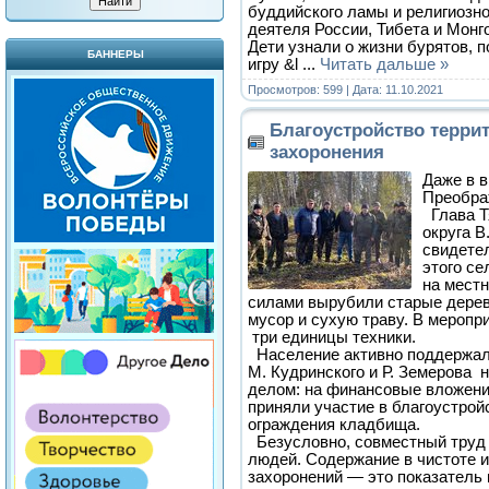
буддийского ламы и религиозн
деятеля России, Тибета и Монг
Дети узнали о жизни бурятов, 
БАННЕРЫ
игру &l
...
Читать дальше »
Просмотров: 599 | Дата:
11.10.2021
Благоустройство терри
захоронения
Даже в в
Преобра
Глава Т
округа В
свидете
этого се
на мест
силами вырубили старые дерев
мусор и сухую траву. В меропр
три единицы техники.
Население активно поддержал
М. Кудринского и Р. Земерова н
делом: на финансовые вложени
приняли участие в благоустройс
ограждения кладбища.
Безусловно, совместный труд 
людей. Содержание в чистоте и
захоронений — это показатель 