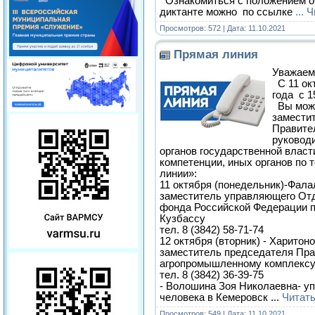
Ознакомиться с положением о
диктанте можно по ссылке
...
Ч
Просмотров: 572 | Дата:
11.10.2021
Прямая линия
Уважаем
С 11 окт
года с 1
Вы може
замести
Правите
руковод
органов государственной власт
компетенции, иных органов по
линии»:
11 октября (понедельник)-Фала
заместитель управляющего От
фонда Российской Федерации п
Кузбассу
тел. 8 (3842) 58-71-74
12 октября (вторник) - Харитон
заместитель председателя Пра
агропромышленному комплексу
тел. 8 (3842) 36-39-75
- Волошина Зоя Николаевна- у
человека в Кемеровск
...
Читат
Просмотров: 549 | Дата:
11.10.2021