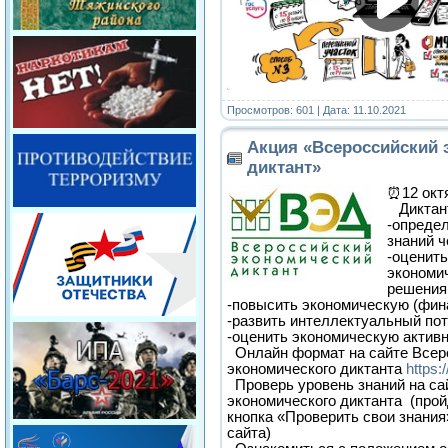
Просмотров: 601 | Дата:
11.10.2021
Акция «Всероссийский 
диктант»
⏰12 октя
Диктант
-опреде
знаний 
-оценит
экономи
решени
-повысить экономическую (фин
-развить интеллектуальный по
-оценить экономическую актив
Онлайн формат на сайте Всер
экономического диктанта
https:/
Проверь уровень знаний на са
экономического диктанта (про
кнопка «Проверить свои знания
сайта)