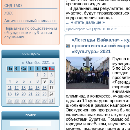
крепежного изделия.
СНД ТМО
В дальнейшем результаты, до
участке, будут тиражироваться 
ЖКХ
подразделения завода.
Антимонопольный комплаенс
...
Читать дальше »
Нормативы по общественным
Просмотров: 523 | Дата:
11.10.2021
обсуждениям и публичным
слушаниям
«Легенды Байкала» - ку
просветительский марш
«Культура» 2021
КАЛЕНДАРЬ
Группа ш
«
Октябрь 2021
»
муниципа
5 по 10 
Пн
Вт
Ср
Чт
Пт
Сб
Вс
поездке 
1
2
3
просвет
4
5
6
7
8
9
10
«Легенды
формиро
11
12
13
14
15
16
17
внимани
18
19
20
21
22
23
24
олимпиад и конкурсов, учащимс
одна из 14 культурно-просвети
25
26
27
28
29
30
31
школьников в рамках нацпроект
Экскурсионная программа была
включала знакомство с культу
ПОИСК
объектами Бурятии. Помимо обз
городам и посёлкам, изучения 
музеев, школьники посетили до