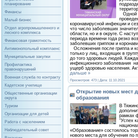
подразд
планирование
террито
Финансы
Одной и
проведе
Малый бизнес
коронавирусной инфекции и сез
Отдел агропромышленного и
что число заболевших значител
лесного комплекса
области, но и в округе. С наст
периода времени года резко во
Финансовая грамотность
заболевших гриппом и коронав
Осложнения после гриппа и ко
Антимонопольный комплаенс
только у лиц, входящих в групп
Муниципальные закупки
до того здоровых людей. Кажд
инфекционного заболевания н
Профилактика
ущерб здоровью населения. Ак
правонарушений
дальше »
Военная служба по контракту
Просмотров: 473 | Дата:
11.10.2021
Кадетское училище
Открытие новых мест 
Общественные организации
образования
округа
В Тяжин
Туризм
дополни
Организации для детей
рамках 
"Успех к
Работа с населением
национа
Наблюдательный совет
«Образование» состоялось тор
нового места для обучения по п
Вакансии