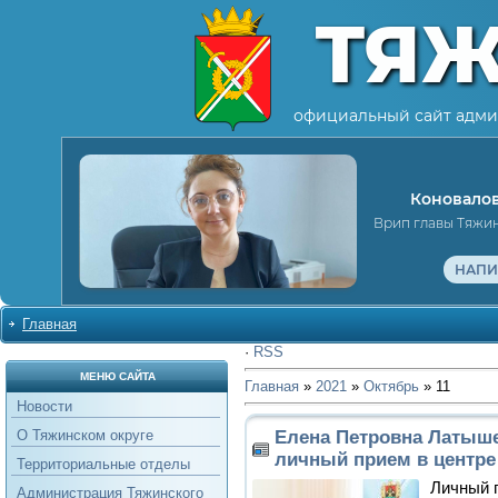
ТЯ
официальный сайт адми
Коновалов
Врип главы Тяжи
НАПИ
Главная
·
RSS
МЕНЮ САЙТА
Главная
»
2021
»
Октябрь
»
11
Новости
Елена Петровна Латыше
О Тяжинском округе
личный прием в центре
Территориальные отделы
Личный 
Администрация Тяжинского