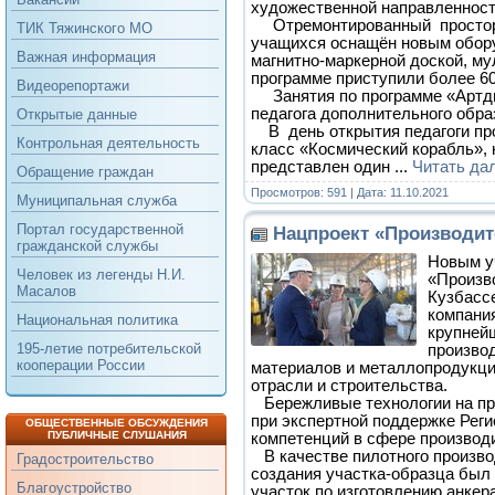
художественной направленнос
Отремонтированный просторн
ТИК Тяжинского МО
учащихся оснащён новым обор
Важная информация
магнитно-маркерной доской, м
программе приступили более 60
Видеорепортажи
Занятия по программе «Артдиз
педагога дополнительного обра
Открытые данные
В день открытия педагоги про
Контрольная деятельность
класс «Космический корабль»,
представлен один
...
Читать да
Обращение граждан
Просмотров: 591 | Дата:
11.10.2021
Муниципальная служба
Портал государственной
Нацпроект «Производит
гражданской службы
Новым у
Человек из легенды Н.И.
«Произв
Масалов
Кузбасс
компания
Национальная политика
крупней
195-летие потребительской
произво
кооперации России
материалов и металлопродукц
отрасли и строительства.
Бережливые технологии на пр
при экспертной поддержке Реги
ОБЩЕСТВЕННЫЕ ОБСУЖДЕНИЯ
ПУБЛИЧНЫЕ СЛУШАНИЯ
компетенций в сфере производи
В качестве пилотного произво
Градостроительство
создания участка-образца был
Благоустройство
участок по изготовлению анкер