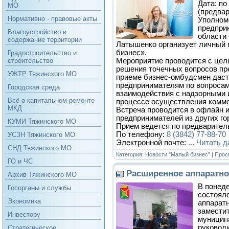
Дата: по
МО
(предва
Нормативно - правовые акты
Уполном
предпри
Благоустройство и
области 
содержание территории
Латышенко организует личный 
бизнес».
Градостроительство и
Мероприятие проводится с цел
строительство
решения точечных вопросов пр
УЖТР Тяжинского МО
приеме бизнес-омбудсмен даст
предпринимателям по вопросам
Городская среда
взаимодействия с надзорными 
Всё о капитальном ремонте
процессе осуществления комме
МКД
Встреча проводится в офлайн и
предпринимателей из других го
КУМИ Тяжинского МО
Прием ведется по предварител
По телефону:
8 (3842) 77-88-70
УСЗН Тяжинского МО
Электронной почте:
...
Читать д
СНД Тяжинского МО
Категория:
Новости "Малый бизнес"
| Прос
ГО и ЧС
Расширенное аппаратно
Архив Тяжинского МО
В понеде
Госорганы и службы
состоял
Экономика
аппарат
замести
Инвестору
муниципа
руковод
Стратегическое