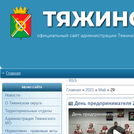
ТЯЖИН
официальный сайт администрации Тяжинс
Главная
·
RSS
МЕНЮ САЙТА
Главная
»
2021
»
Май
»
29
Новости
День предпринимателя 2
О Тяжинском округе
Территориальные отделы
Администрация Тяжинского
МО
Нормативно - правовые акты