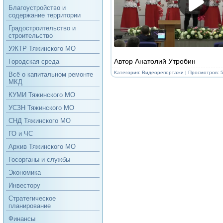
Благоустройство и
содержание территории
Градостроительство и
строительство
УЖТР Тяжинского МО
Автор Анатолий Утробин
Городская среда
Категория:
Видеорепортажи
| Просмотров: 5
Всё о капитальном ремонте
МКД
КУМИ Тяжинского МО
УСЗН Тяжинского МО
СНД Тяжинского МО
ГО и ЧС
Архив Тяжинского МО
Госорганы и службы
Экономика
Инвестору
Стратегическое
планирование
Финансы