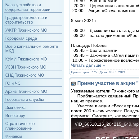
19.50 – Вахта памяти
Благоустройство и
20.00 – Церемония зажжения «
содержание территории
20.00 – Акция «Свеча памяти»
Градостроительство и
9 мая 2021 г
строительство
09.00 – Движение кавалькады м
УЖТР Тяжинского МО
09.00 – начало движения «Фрон
Городская среда
Площадь Победы:
Всё о капитальном ремонте
09.45 – Вахта памяти
МКД
09.45 – Зажжение «Огня памят
КУМИ Тяжинского МО
10.00 – Торжественное возложе
Читать дальше »
УСЗН Тяжинского МО
Просмотров: 775 | Дата:
06.05.2021
СНД Тяжинского МО
Прими участие в акции 
ГО и ЧС
Уважаемые жители Тяжинского м
Архив Тяжинского МО
Приближается священный Празд
Госорганы и службы
наших предков.
Участие в акции «Бессмертный п
Экономика
почти 200 тысяч человек. Панде
формате. Смотрите, как участво
Инвестору
Стратегическое
планирование
Финансы