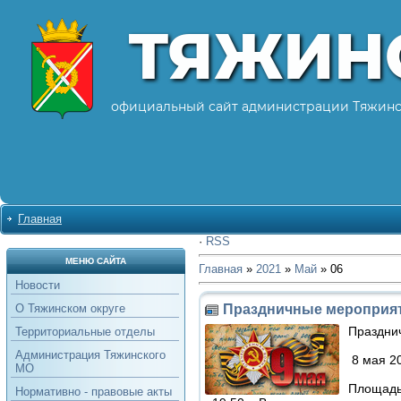
ТЯЖИН
официальный сайт администрации Тяжинс
Главная
·
RSS
МЕНЮ САЙТА
Главная
»
2021
»
Май
»
06
Новости
Праздничные мероприя
О Тяжинском округе
Праздни
Территориальные отделы
Администрация Тяжинского
8 мая 2
МО
Площадь
Нормативно - правовые акты