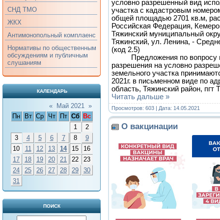
условно разрешенный вид испо
СНД ТМО
участка с кадастровым номером
общей площадью 2701 кв.м, рас
ЖКХ
Российская Федерация, Кемеро
Тяжинский муниципальный округ
Антимонопольный комплаенс
Тяжинский, ул. Ленина, - Сред
Нормативы по общественным
(код 2.5)
обсуждениям и публичным
Предложения по вопросу п
слушаниям
разрешения на условно разреш
земельного участка принимают
2021г. в письменном виде по а
область, Тяжинский район, пгт 
КАЛЕНДАРЬ
Читать дальше »
«
Май 2021
»
Просмотров: 603 | Дата:
14.05.2021
Пн
Вт
Ср
Чт
Пт
Сб
Вс
О вакцинации
1
2
3
4
5
6
7
8
9
10
11
12
13
14
15
16
17
18
19
20
21
22
23
24
25
26
27
28
29
30
31
ПОИСК