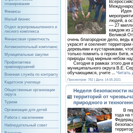
Всероссийс
планирование
Международ
Идея это
Финансы
мероприяти
Малый бизнес
людей, а о
— 27 милли
Отдел агропромышленного и
каждом из 
лесного комплекса
Великой От
Финансовая грамотность
очень благородное дело, ведь 
украсят и озеленят территории
Антимонопольный комплаенс
деревьями и кустарниками, что
только помнить о героях битв,
Муниципальные закупки
природы под мирным небом над
Профилактика
Сегодня в рамках этого дня в
правонарушений
муниципального округа В.Е. Се
обучающимся, учите
...
Читать 
Военная служба по контракту
Просмотров: 782 | Дата:
14.05.2021
Кадетское училище
Общественные организации
Неделя безопасности н
округа
территорий от чрезвыч
природного и техногенн
Туризм
Организации для детей
В пери
года на 
Работа с населением
Федерац
безопас
Наблюдательный совет
террито
Вакансии