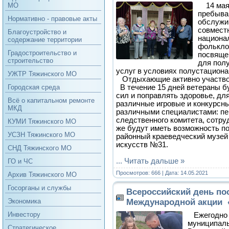
14 мая
МО
пребыва
Нормативно - правовые акты
обслужи
совмест
Благоустройство и
национа
содержание территории
фолькло
Градостроительство и
посвяще
строительство
для пол
услуг в условиях полустацион
УЖТР Тяжинского МО
Отдыхающие активно участво
В течение 15 дней ветераны б
Городская среда
сил и поправлять здоровье, дл
Всё о капитальном ремонте
различные игровые и конкурсны
МКД
различными специалистами: пе
следственного комитета, сотру
КУМИ Тяжинского МО
же будут иметь возможность п
УСЗН Тяжинского МО
районный краеведческий музей
искусств №31.
СНД Тяжинского МО
...
Читать дальше »
ГО и ЧС
Просмотров: 666 | Дата:
14.05.2021
Архив Тяжинского МО
Госорганы и службы
Всероссийский день по
Международной акции 
Экономика
Инвестору
Ежегодно 
муниципаль
Стратегическое