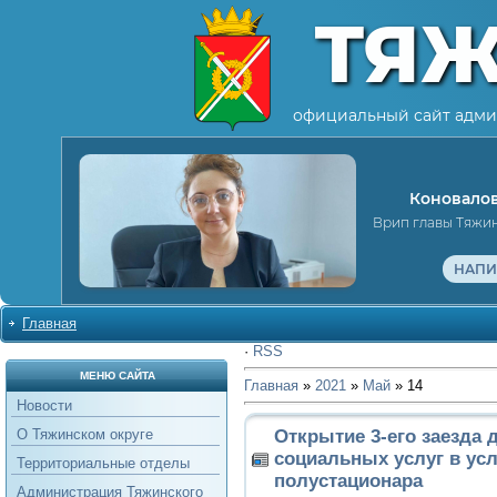
ТЯ
официальный сайт адми
Коновалов
Врип главы Тяжи
НАПИ
Главная
·
RSS
МЕНЮ САЙТА
Главная
»
2021
»
Май
»
14
Новости
Открытие 3-его заезда 
О Тяжинском округе
социальных услуг в ус
Территориальные отделы
полустационара
Администрация Тяжинского