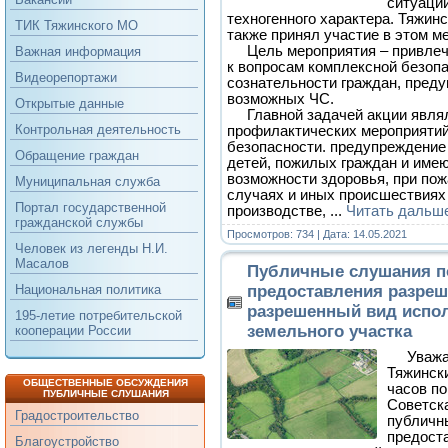
ситуаций
техногенного характера. Тяжин
ТИК Тяжинского МО
также принял участие в этом м
Цель мероприятия – привлече
Важная информация
к вопросам комплексной безоп
Видеорепортажи
сознательности граждан, пред
возможных ЧС.
Открытые данные
Главной задачей акции явля
Контрольная деятельность
профилактических мероприятий
безопасности. предупреждение
Обращение граждан
детей, пожилых граждан и име
возможности здоровья, при пож
Муниципальная служба
случаях и иных происшествиях 
Портал государственной
производстве,
...
Читать дальш
гражданской службы
Просмотров: 734 | Дата:
14.05.2021
Человек из легенды Н.И.
Масалов
Публичные слушания п
предоставления разреш
Национальная политика
разрешенный вид испо
195-летие потребительской
земельного участка
кооперации России
Уважа
Тяжински
ОБЩЕСТВЕННЫЕ ОБСУЖДЕНИЯ
часов по
ПУБЛИЧНЫЕ СЛУШАНИЯ
Советска
Градостроительство
публичн
предост
Благоустройство