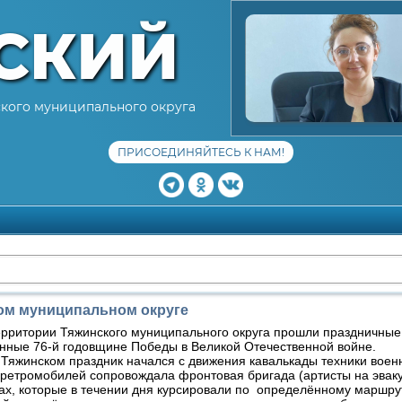
СКИЙ
кого муниципального округа
ПРИСОЕДИНЯЙТЕСЬ К НАМ!
ом муниципальном округе
рритории Тяжинского муниципального округа прошли праздничные
нные 76-й годовщине Победы в Великой Отечественной войне.
яжинском праздник начался с движения кавалькады техники военн
ретромобилей сопровождала фронтовая бригада (артисты на эваку
ах, которые в течении дня курсировали по определённому маршру