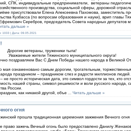
ий, СПК, индивидуальные предприниматели, ветераны педагогиче
озяйственного производства, социальной сферы, дорожной отрасл
ме присутствовали Елена Алексеевна Пахомова, заместитель пр
ьства Кузбасса (по вопросам образования и науки), врип главы Тя
Ефремович Серебров, председатель Совета народных депутатов 
итать дальше »
: 1033 | Дата:
09.05.2021
!
Дорогие ветераны, труженики тыла!
мые жители Тяжинского муниципального округа!
о поздравляем Вас С Днем Победы нашего народа в Великой От
мая ознаменовано самым дорогим, трогательным, торжественны
арода праздником – праздником слез и радости миллионов людей.
не просто историческая дата, это символ гордости за тех, кто отс
мость нашей страны, символ решимости и воли русского народа, 
тва России.
аздник, как никакой другой, объе
...
Читать дальше »
чного огня
яжинский прошла традиционная церемония зажжения Вечного огня
 право зажечь Вечный огонь было предоставлено Данилу Женаков
военно-патриотического клуба «Барс» Тяжинского муниципальног