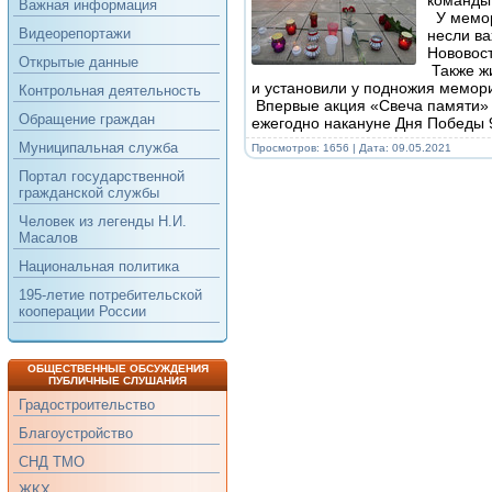
Важная информация
У мемор
Видеорепортажи
несли в
Нововос
Открытые данные
Также жи
и установили у подножия мемор
Контрольная деятельность
Впервые акция «Свеча памяти» б
Обращение граждан
ежегодно накануне Дня Победы
Муниципальная служба
Просмотров: 1656 | Дата:
09.05.2021
Портал государственной
гражданской службы
Человек из легенды Н.И.
Масалов
Национальная политика
195-летие потребительской
кооперации России
ОБЩЕСТВЕННЫЕ ОБСУЖДЕНИЯ
ПУБЛИЧНЫЕ СЛУШАНИЯ
Градостроительство
Благоустройство
СНД ТМО
ЖКХ