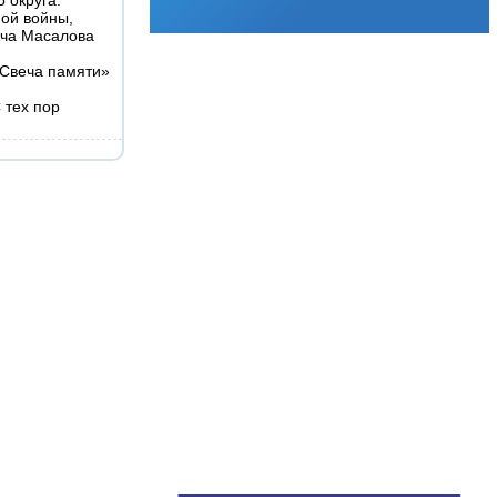
ой войны,
ича Масалова
«Свеча памяти»
 тех пор