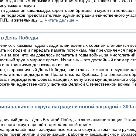
й, отдалённым сельским территориям округа, а также побывала в
исульского округа.
 движения кавалькады, фронтовой бригады и музея на колёсах 
ние подарков представителями администрации единственного учас
П.П., и жительницы
...
Читать дальше »
 в День Победы
ению, с каждым годом свидетелей военных событий становится вс
тить их подвиг и передать память потомкам. Мы преклоняемся пер
ми за все, что им довелось испытать в годы войны, за многолетний
естный труд в мирное время. Их жизнь – это достойный пример сто
 и патриотизма для каждого из нас.
, в праздничный День Победы, врип главы Тяжинского муниципал
меститель председателя Правительства Кузбасса (по вопросам об
ова, председатель Совета народных депутатов муниципального об
осетили единственного участника Великой Отечественной войны П
иципального округа наградили новой наградой к 300-
дничный день - День Великой Победы в зале администрации Тяжин
ального округа прошёл торжественный приём.
 приглашённых - заслуженные жители округа, в том числе руково
сты предприятий и организаций, работники медицинских и образо