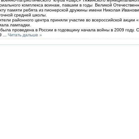
иального комплекса воинам, павшим в годы Великой Отечественн
ахту памяти ребята из пионерской дружины имени Николая Иванов
точной средней школы.
тели районного центра приняли участие во всероссийской акции 
иала лампадки.
ыла проведена в России в годовщину начала войны в 2009 году. С
 9
...
Читать дальше »