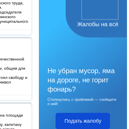
ского труда,
и.
едседателя
жинского
муниципального
Жалобы на всё
ечественной
м, общим для
Не убран мусор, яма
тоял свободу и
на дороге, не горит
символ
фонарь?
Столкнулись с проблемой — сообщите
о ней!
 на площади
Подать жалобу
у, капитану
о округа.