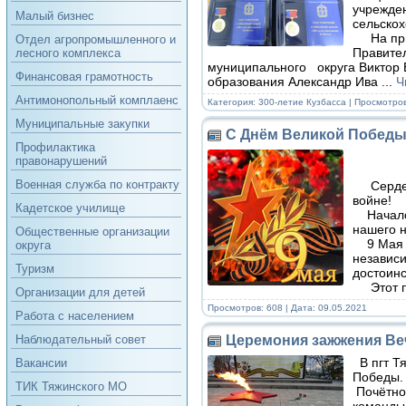
учрежден
Малый бизнес
сельскох
На приё
Отдел агропромышленного и
Правител
лесного комплекса
муниципального округа Виктор 
Финансовая грамотность
образования Александр Ива
...
Ч
Антимонопольный комплаенс
Категория:
300-летие Кузбасса
| Просмотров
Муниципальные закупки
С Днём Великой Победы
Профилактика
правонарушений
Уважае
Военная служба по контракту
Сердечн
войне!
Кадетское училище
Начало 
нашего н
Общественные организации
9 Мая – 
округа
независи
Туризм
достоинс
Этот пр
Организации для детей
Просмотров: 608 | Дата:
09.05.2021
Работа с населением
Церемония зажжения Ве
Наблюдательный совет
В пгт Т
Вакансии
Победы.
ТИК Тяжинского МО
Почётное
команды 