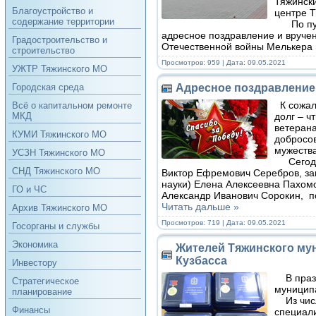
Тяжински
Благоустройство и
центре Т
содержание территории
По пути
адресное поздравление и вруче
Градостроительство и
Отечественной войны Мелькера 
строительство
Просмотров: 959 | Дата:
09.05.2021
УЖТР Тяжинского МО
Адресное поздравление
Городская среда
К сожал
Всё о капитальном ремонте
долг – ч
МКД
ветерана
КУМИ Тяжинского МО
добросов
мужества
УСЗН Тяжинского МО
Сегодня
СНД Тяжинского МО
Виктор Ефремович Серебров, за
науки) Елена Алексеевна Пахом
ГО и ЧС
Александр Иванович Сорокин, п
Читать дальше »
Архив Тяжинского МО
Просмотров: 719 | Дата:
09.05.2021
Госорганы и службы
Экономика
Жителей Тяжинского мун
Кузбасса
Инвестору
В праз
Стратегическое
муницип
планирование
Из числа
Финансы
специали