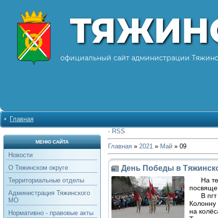
ТЯЖИН
официальный сайт администрации Тяжинс
Главная
·
RSS
МЕНЮ САЙТА
Главная
»
2021
»
Май
»
09
Новости
День Победы в Тяжинск
О Тяжинском округе
На те
Территориальные отделы
посвяще
Администрация Тяжинского
В пгт Т
МО
Колонну 
на колёс
Нормативно - правовые акты