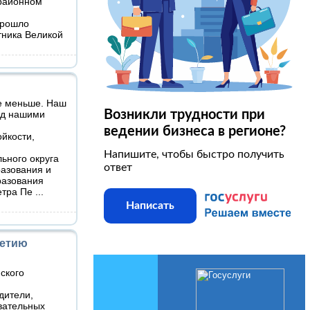
 районном
прошло
тника Великой
е меньше. Наш
Возникли трудности при
ед нашими
ведении бизнеса в регионе?
йкости,
Напишите, чтобы быстро получить
ьного округа
ответ
разования и
разования
етра Пе
...
Написать
летию
ского
дители,
вательных