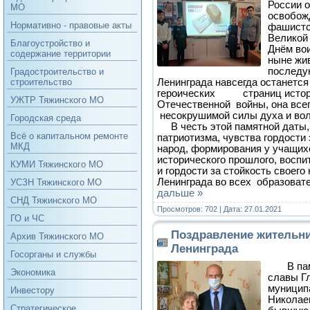
России 
МО
освобож
Нормативно - правовые акты
фашистс
Великой
Благоустройство и
Днём во
содержание территории
ныне жив
последу
Градостроительство и
Ленинграда навсегда останется
строительство
героических страниц истор
УЖТР Тяжинского МО
Отечественной войны, она все
несокрушимой силы духа и вол
Городская среда
В честь этой памятной даты,
Всё о капитальном ремонте
патриотизма, чувства гордости 
МКД
народ, формирования у учащих
исторического прошлого, воспи
КУМИ Тяжинского МО
и гордости за стойкость своего
Ленинграда во всех образоват
УСЗН Тяжинского МО
дальше »
СНД Тяжинского МО
Просмотров: 702 | Дата:
27.01.2021
ГО и ЧС
Поздравление жительн
Архив Тяжинского МО
Ленинграда
Госорганы и службы
В пам
Экономика
славы Г
муниципа
Инвестору
Николае
Стратегическое