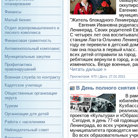
бывшую 
планирование
оккупиро
Евгению
Финансы
муницип
"Житель блокадного Ленинграда
Малый бизнес
Евгения Ивановна родилась в
Отдел агропромышленного и
Ленинград. Своих родителей Ев
лесного комплекса
С четырех лет она воспитывала
станции Лахта-Ольчино Ленингр
Финансовая грамотность
году ее перевели в детский до
Антимонопольный комплаенс
там она пошла в первый класс.
всех детей отправили за город.
Муниципальные закупки
ребятишек вернули в город, и о
изменилось. Везде военные, р
Профилактика
Читать дальше »
правонарушений
Просмотров: 670 | Дата:
27.01.2021
Военная служба по контракту
Кадетское училище
В День полного снятия
Общественные организации
В рам
округа
юбилейно
Кузбасса
Туризм
реализа
Организации для детей
проектов «Культура» и «Образо
Сегодня, в день 77-ой годовщ
Работа с населением
Ленинграда, во всех учрежден
Наблюдательный совет
муниципалитета проводятся ме
Во всех образовательных учре
Вакансии