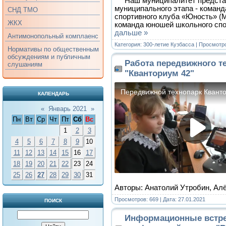
Наш муниципалитет представ
муниципального этапа - коман
СНД ТМО
спортивного клуба «Юность» 
ЖКХ
команда юношей школьного спо
дальше »
Антимонопольный комплаенс
Категория:
300-летие Кузбасса
| Просмотро
Нормативы по общественным
обсуждениям и публичным
Работа передвижного т
слушаниям
"Кванториум 42"
КАЛЕНДАРЬ
«
Январь 2021
»
Пн
Вт
Ср
Чт
Пт
Сб
Вс
1
2
3
4
5
6
7
8
9
10
11
12
13
14
15
16
17
18
19
20
21
22
23
24
25
26
27
28
29
30
31
Авторы: Анатолий Утробин, А
Просмотров: 669 | Дата:
27.01.2021
ПОИСК
Информационные встре