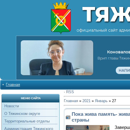
ТЯ
официальный сайт адми
Коновалов
Врип главы Тяжи
НАПИ
Главная
·
RSS
МЕНЮ САЙТА
Главная
»
2021
»
Январь
»
27
Новости
Пока жива память- жив
О Тяжинском округе
страны
Территориальные отделы
Заверш
Администрация Тяжинского