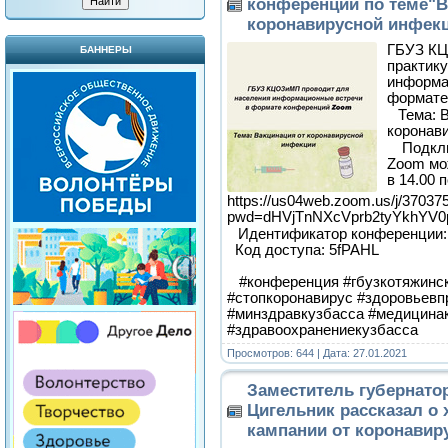
конференций по теме"В
коронавирусной инфек
ГБУЗ К
БАННЕРЫ
практик
информа
формате
⠀Тема: 
коронав
⠀ Подкл
Zoom мо
в 14.00 
https://us04web.zoom.us/j/37037
pwd=dHVjTnNXcVprb2tyYkhYV
⠀Идентификатор конференции: 
Код доступа: 5fPAHL
#конференция #гбузкотяжинс
#стопкоронавирус #здоровьевп
#минздравкузбасса #медицина
#здравоохранениекузбасса
Просмотров: 644 | Дата:
27.01.2021
Заместитель губернато
Цигельник рассказал о
кампании от коронавир