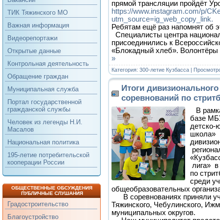
прямой трансляции пройдёт Ур
https://www.instagram.com/p/C
ТИК Тяжинского МО
utm_source=ig_web_copy_link.
Важная информация
Ребятам ещё раз напомнят об э
Специалисты центра национал
Видеорепортажи
присоединились к Всероссийск
«Блокадный хлеб». Волонтёры
Открытые данные
»
Контрольная деятельность
Категория:
300-летие Кузбасса
| Просмотро
Обращение граждан
Итоги дивизионального
Муниципальная служба
соревнований по стрит
Портал государственной
гражданской службы
В рамк
базе МБ
Человек из легенды Н.И.
детско-
Масалов
школа» 
дивизио
Национальная политика
региона
195-летие потребительской
«Кузбас
кооперации России
лига» в 
по стри
среди у
общеобразовательных орг
ОБЩЕСТВЕННЫЕ ОБСУЖДЕНИЯ
ПУБЛИЧНЫЕ СЛУШАНИЯ
В соревнованиях приняли уч
Градостроительство
Тяжинского, Чебулинского, Иж
муниципальных округов.
Благоустройство