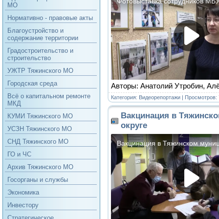
МО
Нормативно - правовые акты
Благоустройство и
содержание территории
Градостроительство и
строительство
УЖТР Тяжинского МО
Городская среда
Авторы: Анатолий Утробин, А
Всё о капитальном ремонте
Категория:
Видеорепортажи
| Просмотров: 
МКД
Вакцинация в Тяжинск
КУМИ Тяжинского МО
округе
УСЗН Тяжинского МО
СНД Тяжинского МО
ГО и ЧС
Архив Тяжинского МО
Госорганы и службы
Экономика
Инвестору
Стратегическое