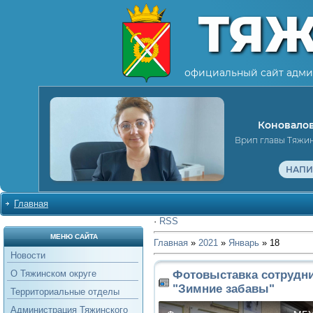
ТЯ
официальный сайт адми
Коновалов
Врип главы Тяжи
НАПИ
Главная
·
RSS
МЕНЮ САЙТА
Главная
»
2021
»
Январь
»
18
Новости
Фотовыставка сотрудн
О Тяжинском округе
"Зимние забавы"
Территориальные отделы
Администрация Тяжинского