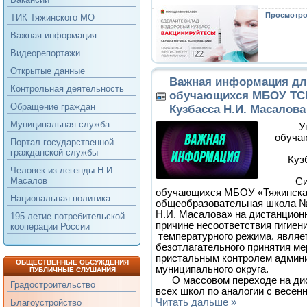
Просмотров
ТИК Тяжинского МО
Важная информация
Видеорепортажи
Открытые данные
Важная информация дл
Контрольная деятельность
обучающихся МБОУ ТСШ
Обращение граждан
Кузбасса Н.И. Масалова
Муниципальная служба
У
обуча
Портал государственной
и
гражданской службы
Куз
Человек из легенды Н.И.
Масалов
Ситуац
обучающихся МБОУ «Тяжинска
Национальная политика
общеобразовательная школа №
Н.И. Масалова» на дистанцион
195-летие потребительской
причине несоответствия гигие
кооперации России
температурного режима, являе
безотлагательного принятия ме
пристальным контролем админи
ОБЩЕСТВЕННЫЕ ОБСУЖДЕНИЯ
муниципального округа.
ПУБЛИЧНЫЕ СЛУШАНИЯ
О массовом переходе на дис
Градостроительство
всех школ по аналогии с весен
Читать дальше »
Благоустройство