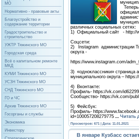
муницип
МО
Теперь 
Нормативно - правовые акты
официал
админис
Благоустройство и
муниципа
содержание территории
различных социальных сетях:
1) Официальный сайт - http://w
Градостроительство и
строительство
Соцсети:
УЖТР Тяжинского МО
2) Instagram администрации Т
округа -
Городская среда
Всё о капитальном ремонте
https://www.instagram.com/adm_
МКД
3) «одноклассники» страница 
КУМИ Тяжинского МО
муниципального округа – https:/
УСЗН Тяжинского МО
4) Вконтакте:
СНД Тяжинского МО
Профиль- https://vk.com/id6229
Сообщество- https://vk.com/pub
ГО и ЧС
Архив Тяжинского МО
5) Фейсбук:
Профиль- https://www.facebook.c
Госорганы и службы
id=100057208279775
...
Читать 
Экономика
Просмотров: 671 | Дата:
11.01.2021
Инвестору
В январе Кузбасс оста
Стратегическое