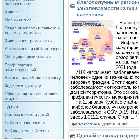
благополучным регион
планирование
заболеваемости COVID-
Финансы
населения
Малый бизнес
В январе 
благополу
Отдел агропромышленного и
заболевае
лесного комплекса
тысяч нас
Финансовая грамотность
Информац
мониторин
Антимонопольный комплаенс
коронавир
Муниципальные закупки
обзор рег
на 100 тыс
Профилактика
2021 года.
правонарушений
ИЦК напоминает: заболеваемо
человек - один из важнейших п
Военная служба по контракту
здоровья граждан. Этот индекс
Кадетское училище
заболеваемости относительно 
данной территории. Это основа
Общественные организации
профилактических мероприятий
округа
На 11 января Кузбасс стабил
Туризм
наиболее благополучного регио
заболеваемости COVID-19. На 
Организации для детей
здесь 1 011,2 случая. С кон
...
Ч
Работа с населением
Просмотров: 614 | Дата:
11.01.2021
Наблюдательный совет
Сделайте вклад в здор
Вакансии