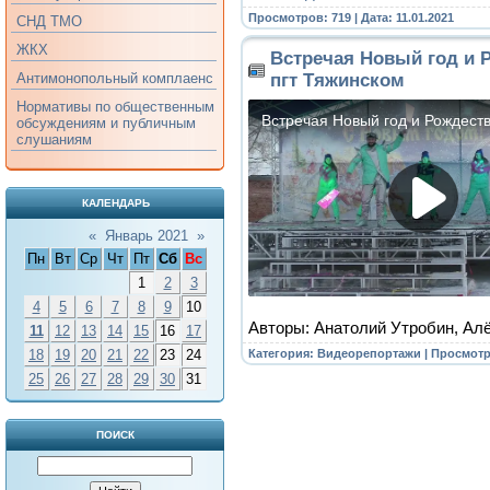
Просмотров: 719 | Дата:
11.01.2021
СНД ТМО
ЖКХ
Встречая Новый год и 
пгт Тяжинском
Антимонопольный комплаенс
Нормативы по общественным
обсуждениям и публичным
слушаниям
КАЛЕНДАРЬ
«
Январь 2021
»
Пн
Вт
Ср
Чт
Пт
Сб
Вс
1
2
3
4
5
6
7
8
9
10
Авторы: Анатолий Утробин, А
11
12
13
14
15
16
17
Категория:
Видеорепортажи
| Просмотр
18
19
20
21
22
23
24
25
26
27
28
29
30
31
ПОИСК