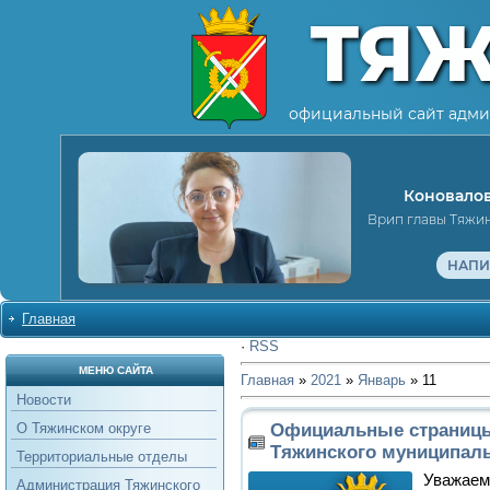
ТЯ
официальный сайт адми
Коновалов
Врип главы Тяжи
НАПИ
Главная
·
RSS
МЕНЮ САЙТА
Главная
»
2021
»
Январь
»
11
Новости
Официальные страниц
О Тяжинском округе
Тяжинского муниципаль
Территориальные отделы
Уважаем
Администрация Тяжинского