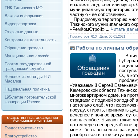
возлежат лед, снег или мусор.
ТИК Тяжинского МО
муниципальную территорию отв
частную - ее собственник.
Важная информация
Придомовую территорию мног
Видеорепортажи
Тяжинского муниципального ок
«РемКомСтрой»
...
Читать даль
Открытые данные
Просмотров: 613 | Дата:
05.01.2021
Контрольная деятельность
Работа по личным обр
Обращение граждан
В лич
Муниципальная служба
Губернат
Портал государственной
социальн
гражданской службы
поступи
О., в ко
Человек из легенды Н.И.
проблем
Масалов
«Уважаемый Сергей Евгеньеви
Национальная политика
Кемеровской области Тяжинског
многоквартирном доме, на про
195-летие потребительской
страдаем с подачей холодной 
кооперации России
настолько слаб, что невозможн
посуду, стирать, принимать ду
вечернее и ночное время суток
ОБЩЕСТВЕННЫЕ ОБСУЖДЕНИЯ
очень слабое. Бывают такие мо
ПУБЛИЧНЫЕ СЛУШАНИЯ
потом через неопределённое вр
Градостроительство
может быть несколько раз в де
разобраться в этой ситуации и
Благоустройство