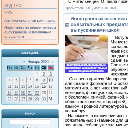
С жительницей О. была про
СНД ТМО
Просмотров: 558 | Дата:
05.01.2021
ЖКХ
Иностранный язык искл
Антимонопольный комплаенс
обязательных предмето
Нормативы по общественным
выпускниками школ
обсуждениям и публичным
слушаниям
Вступил
Министе
согласн
язык иск
КАЛЕНДАРЬ
предмет
сдачи в
«
Январь 2021
»
Соответ
Пн
Вт
Ср
Чт
Пт
Сб
Вс
опублико
информа
1
2
3
⠀ Согласно приказу Минпросв
4
5
6
7
8
9
10
для сдачи в формате ЕГЭ остал
11
12
13
14
15
16
17
математика, а вот иностранный 
немецкий, французский, испанс
18
19
20
21
22
23
24
с биологией, химией, физикой, 
25
26
27
28
29
30
31
обществознанием, географией,
языком и родной литературой ш
по выбору.
ПОИСК
⠀Напомним, о включении иност
обязательных экзаменов для ш
заявляла сейчас уже экс-минис