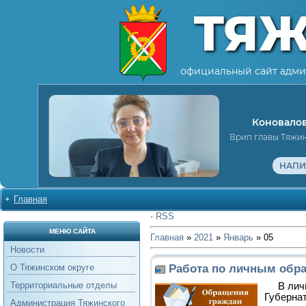
ТЯ
официальный сайт адми
Коновалов
Врип главы Тяжи
НАПИ
Главная
·
RSS
МЕНЮ САЙТА
Главная
»
2021
»
Январь
»
05
Новости
Работа по личным обр
О Тяжинском округе
Территориальные отделы
В лич
Губернат
Администрация Тяжинского