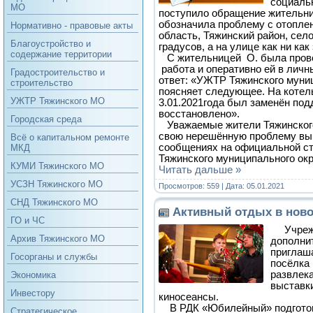
социальн
МО
поступило обращение жительни
обозначила проблему с отопле
Нормативно - правовые акты
область, Тяжинский район, село
Благоустройство и
градусов, а на улице как ни как
содержание территории
С жительницей О. была прове
работа и оперативно ей в лич
Градостроительство и
ответ: «УЖТР Тяжинского муни
строительство
поясняет следующее. На котель
УЖТР Тяжинского МО
3.01.2021года был заменён под
восстановлено».
Городская среда
Уважаемые жители Тяжинского
свою нерешённую проблему вы 
Всё о капитальном ремонте
сообщениях на официальной с
МКД
Тяжинского муниципального ок
КУМИ Тяжинского МО
Читать дальше »
УСЗН Тяжинского МО
Просмотров: 559 | Дата:
05.01.2021
СНД Тяжинского МО
Активный отдых в нов
ГО и ЧС
Учрежд
Архив Тяжинского МО
дополни
приглаш
Госорганы и службы
посёлка
развлек
Экономика
выставки
Инвестору
киносеансы.
В РДК «Юбилейный» подготов
Стратегическое