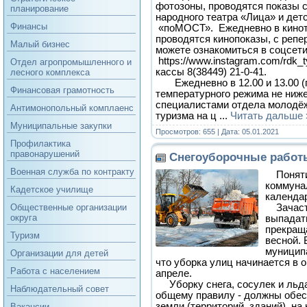
фотозоны, проводятся показы 
планирование
народного театра «Лица» и дет
Финансы
«поМОСТ». Ежедневно в кинот
проводятся кинопоказы, с репе
Малый бизнес
можете ознакомиться в соцсет
https://www.instagram.com/rdk_t
Отдел агропромышленного и
кассы 8(38449) 21-0-41.
лесного комплекса
Ежедневно в 12.00 и 13.00 (
Финансовая грамотность
температурного режима не ниже
специалистами отдела молодёж
Антимонопольный комплаенс
туризма на ц
...
Читать дальше 
Муниципальные закупки
Просмотров: 655 | Дата:
05.01.2021
Профилактика
правонарушений
Снегоуборочные работ
Военная служба по контракту
Поняти
коммуна
Кадетское училище
календ
Зачасту
Общественные организации
округа
выпадат
прекращ
Туризм
весной. 
муницип
Организации для детей
что уборка улиц начинается в о
Работа с населением
апреле.
Уборку снега, сосулек и льда 
Наблюдательный совет
общему правилу - должны обес
земли (территорий, зданий), на
Вакансии