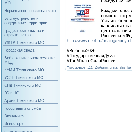
пройдут 18, 19
МО
Каждый голос 
Нормативно - правовые акты
помогает форм
Благоустройство и
Узнайте больш
содержание территории
кандидатах на
центральной и
Градостроительство и
строительство
Российской Фе
http://www.cikrf.ru/analog/ediny-
УЖТР Тяжинского МО
#Выборы2026
Городская среда
#ГосударственнаяДума
Всё о капитальном ремонте
#ТвойГолосСилаРоссии
МКД
Просмотров: 122 | Добавил:
press_sluzhba
КУМИ Тяжинского МО
УСЗН Тяжинского МО
СНД Тяжинского МО
ГО и ЧС
Архив Тяжинского МО
Госорганы и службы
Экономика
Инвестору
Стратегическое