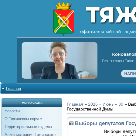
ТЯ
официальный сайт адми
Коновалов
Врип главы Тяжи
НАПИ
Главная
МЕНЮ САЙТА
Главная
»
2026
»
Июнь
»
30
» Выб
Государственной Думы
Новости
О Тяжинском округе
Выборы депутатов Гос
Территориальные отделы
Выборы депута
Администрация Тяжинского