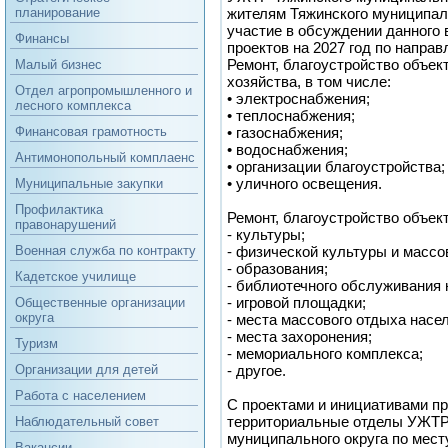
жителям Тяжинского муниципаль
планирование
участие в обсуждении данного
Финансы
проектов на 2027 год по направ
Ремонт, благоустройство объе
Малый бизнес
хозяйства, в том числе:
Отдел агропромышленного и
• электроснабжения;
лесного комплекса
• теплоснабжения;
• газоснабжения;
Финансовая грамотность
• водоснабжения;
Антимонопольный комплаенс
• организации благоустройства;
• уличного освещения.
Муниципальные закупки
Профилактика
Ремонт, благоустройство объект
правонарушений
- культуры;
- физической культуры и массов
Военная служба по контракту
- образования;
Кадетское училище
- библиотечного обслуживания 
- игровой площадки;
Общественные организации
округа
- места массового отдыха насе
- места захоронения;
Туризм
- мемориального комплекса;
- другое.
Организации для детей
Работа с населением
С проектами и инициативами п
территориальные отделы УЖТР
Наблюдательный совет
муниципального округа по мест
Вакансии