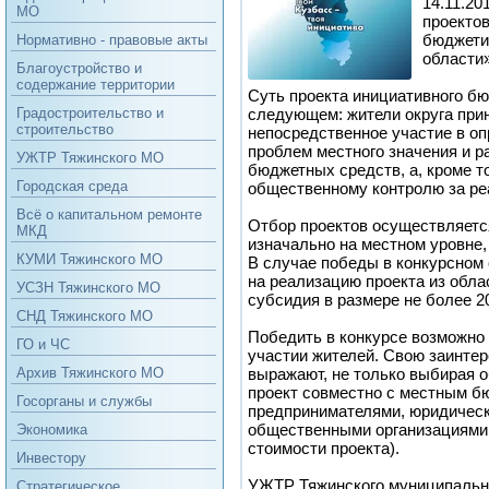
14.11.20
МО
проектов
бюджети
Нормативно - правовые акты
области»
Благоустройство и
содержание территории
Суть проекта инициативного б
следующем: жители округа при
Градостроительство и
строительство
непосредственное участие в о
проблем местного значения и р
УЖТР Тяжинского МО
бюджетных средств, а, кроме т
Городская среда
общественному контролю за ре
Всё о капитальном ремонте
Отбор проектов осуществляется
МКД
изначально на местном уровне,
КУМИ Тяжинского МО
В случае победы в конкурсном 
на реализацию проекта из обл
УСЗН Тяжинского МО
субсидия в размере не более 20
СНД Тяжинского МО
Победить в конкурсе возможно 
ГО и ЧС
участии жителей. Свою заинте
выражают, не только выбирая о
Архив Тяжинского МО
проект совместно с местным 
Госорганы и службы
предпринимателями, юридичес
общественными организациями 
Экономика
стоимости проекта).
Инвестору
УЖТР Тяжинского муниципально
Стратегическое