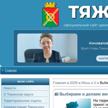
ТЯ
официальный сайт адми
Коновалов
Врип главы Тяжи
НАПИ
Главная
МЕНЮ САЙТА
Главная
»
2026
»
Июнь
»
2
» Выби
Новости
Выбираем и делаем вм
О Тяжинском округе
На терр
Территориальные отделы
принят о
Администрация Тяжинского