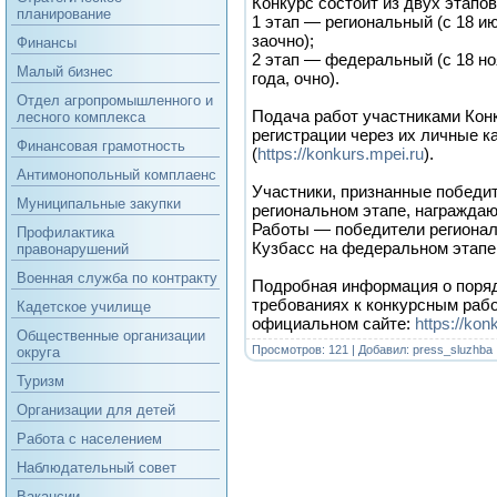
Конкурс состоит из двух этапов
планирование
1 этап — региональный (с 18 ию
заочно);
Финансы
2 этап — федеральный (с 18 но
Малый бизнес
года, очно).
Отдел агропромышленного и
Подача работ участниками Кон
лесного комплекса
регистрации через их личные к
Финансовая грамотность
(
https://konkurs.mpei.ru
).
Антимонопольный комплаенс
Участники, признанные победи
Муниципальные закупки
региональном этапе, награжда
Работы — победители регионал
Профилактика
Кузбасс на федеральном этапе
правонарушений
Военная служба по контракту
Подробная информация о поряд
требованиях к конкурсным раб
Кадетское училище
официальном сайте:
https://kon
Общественные организации
Просмотров: 121 | Добавил:
press_sluzhba
округа
Туризм
Организации для детей
Работа с населением
Наблюдательный совет
Вакансии