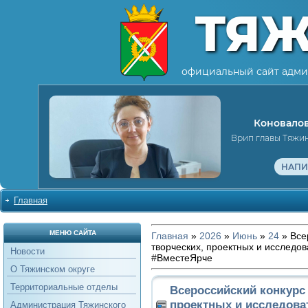
ТЯ
официальный сайт адми
Коновалов
Врип главы Тяжи
НАПИ
Главная
МЕНЮ САЙТА
Главная
»
2026
»
Июнь
»
24
» Все
творческих, проектных и исследо
Новости
#ВместеЯрче
О Тяжинском округе
Территориальные отделы
Всероссийский конкурс 
проектных и исследова
Администрация Тяжинского