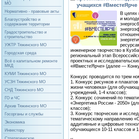
МО
учащихся #ВместеЯрче
Нормативно - правовые акты
В целях
и молод
Благоустройство и
энергос
содержание территории
энергоэ
Градостроительство и
отношен
строительство
энергет
ресурса
УЖТР Тяжинского МО
инженерное творчество в Кузб
Городская среда
региональный этап Всероссийск
проектных и исследовательски
Всё о капитальном ремонте
«#ВместеЯрче» (далее — Конку
МКД
КУМИ Тяжинского МО
Конкурс проводится по трем н
1. Конкурс рисунков и плакатов
УСЗН Тяжинского МО
жизни человека» (для обучаю
СНД Тяжинского МО
учреждений, 1-4 классов);
2. Конкурс сочинений по темат
ГО и ЧС
«Энергетика России - 2050» (д
Архив Тяжинского МО
классов);
3. Конкурс творческих и иссле
Госорганы и службы
тематическому направлению «От
Экономика
аддитивные и цифровые техноло
обучающихся 10-11 классов и 1
Инвестору
Стратегическое