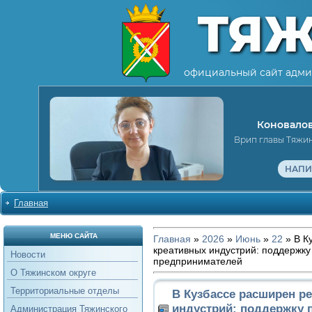
ТЯ
официальный сайт адми
Коновалов
Врип главы Тяжи
НАПИ
Главная
МЕНЮ САЙТА
Главная
»
2026
»
Июнь
»
22
» В К
креативных индустрий: поддержку
Новости
предпринимателей
О Тяжинском округе
Территориальные отделы
В Кузбассе расширен р
индустрий: поддержку 
Администрация Тяжинского