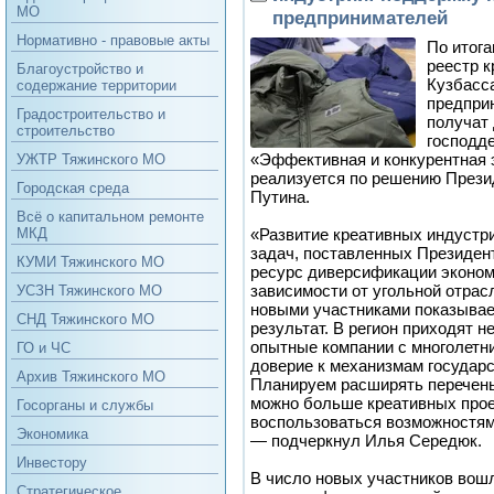
МО
предпринимателей
Нормативно - правовые акты
По итога
реестр 
Благоустройство и
Кузбасс
содержание территории
предпри
Градостроительство и
получат 
строительство
господд
«Эффективная и конкурентная 
УЖТР Тяжинского МО
реализуется по решению Прези
Городская среда
Путина.
Всё о капитальном ремонте
«Развитие креативных индустр
МКД
задач, поставленных Президен
КУМИ Тяжинского МО
ресурс диверсификации эконом
зависимости от угольной отрас
УСЗН Тяжинского МО
новыми участниками показывает
СНД Тяжинского МО
результат. В регион приходят н
опытные компании с многолетни
ГО и ЧС
доверие к механизмам государ
Архив Тяжинского МО
Планируем расширять перечень
можно больше креативных прое
Госорганы и службы
воспользоваться возможностям
Экономика
— подчеркнул Илья Середюк.
Инвестору
В число новых участников вошл
Стратегическое