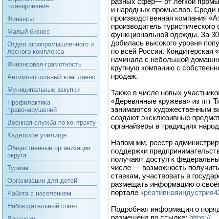
разных сфер— от легкой промы
планирование
и народных промыслов. Среди н
производственная компания «А
Финансы
производитель туристического 
Малый бизнес
функциональной одежды. За 30
добилась высокого уровня поп
Отдел агропромышленного и
по всей России. Кондитерская 
лесного комплекса
начинала с небольшой домашне
Финансовая грамотность
крупную компанию с собственн
продаж.
Антимонопольный комплаенс
Муниципальные закупки
Также в числе новых участник
«Деревянные кружева» из пгт Т
Профилактика
занимаются художественным в
правонарушений
создают эксклюзивные предмет
Военная служба по контракту
органайзеры в традициях народ
Кадетское училище
Напомним, реестр администрир
Общественные организации
поддержки предпринимательств
округа
получают доступ к федеральны
числе — возможность получит
Туризм
ставкам, участвовать в госуда
Организации для детей
размещать информацию о своём
портале
креативнаяиндустрия4
Работа с населением
Наблюдательный совет
Подробная информация о поряд
размещена по ссылке:
https://
Вакансии