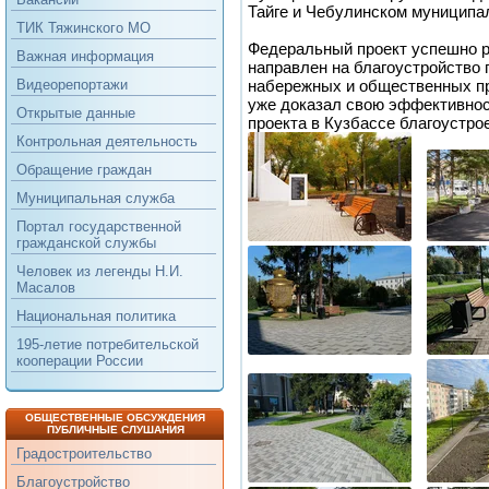
Тайге и Чебулинском муниципал
ТИК Тяжинского МО
Федеральный проект успешно ре
Важная информация
направлен на благоустройство п
набережных и общественных пр
Видеорепортажи
уже доказал свою эффективнос
Открытые данные
проекта в Кузбассе благоустро
Контрольная деятельность
Обращение граждан
Муниципальная служба
Портал государственной
гражданской службы
Человек из легенды Н.И.
Масалов
Национальная политика
195-летие потребительской
кооперации России
ОБЩЕСТВЕННЫЕ ОБСУЖДЕНИЯ
ПУБЛИЧНЫЕ СЛУШАНИЯ
Градостроительство
Благоустройство