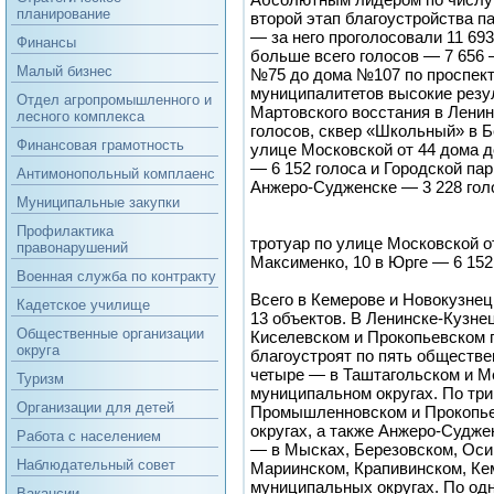
планирование
второй этап благоустройства п
— за него проголосовали 11 69
Финансы
больше всего голосов — 7 656
Малый бизнес
№75 до дома №107 по проспект
муниципалитетов высокие резу
Отдел агропромышленного и
Мартовского восстания в Лени
лесного комплекса
голосов, сквер «Школьный» в Б
Финансовая грамотность
улице Московской от 44 дома д
— 6 152 голоса и Городской пар
Антимонопольный комплаенс
Анжеро-Судженске — 3 228 гол
Муниципальные закупки
Профилактика
тротуар по улице Московской от
правонарушений
Максименко, 10 в Юрге — 6 152
Военная служба по контракту
Всего в Кемерове и Новокузнец
Кадетское училище
13 объектов. В Ленинске-Кузне
Общественные организации
Киселевском и Прокопьевском г
округа
благоустроят по пять обществе
четыре — в Таштагольском и 
Туризм
муниципальном округах. По три
Организации для детей
Промышленновском и Прокопь
округах, а также Анжеро-Судже
Работа с населением
— в Мысках, Березовском, Осин
Наблюдательный совет
Мариинском, Крапивинском, К
муниципальных округах. По од
Вакансии