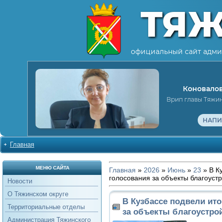
ТЯ
официальный сайт адми
Коновалов
Врип главы Тяжи
НАПИ
Главная
МЕНЮ САЙТА
Главная
»
2026
»
Июнь
»
23
» В К
голосования за объекты благоуст
Новости
О Тяжинском округе
В Кузбассе подвели ит
Территориальные отделы
за объекты благоустро
Администрация Тяжинского