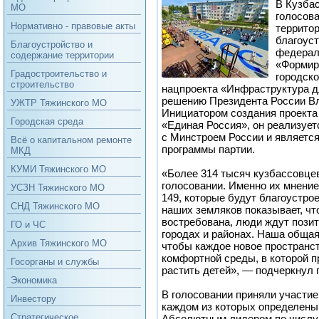
В Кузба
МО
голосов
Нормативно - правовые акты
территор
благоуст
Благоустройство и
федерал
содержание территории
«Формир
Градостроительство и
городск
строительство
нацпроекта «Инфраструктура д
решению Президента России В
УЖТР Тяжинского МО
Инициатором создания проекта
Городская среда
«Единая Россия», он реализует
с Минстроем России и являетс
Всё о капитальном ремонте
программы партии.
МКД
КУМИ Тяжинского МО
«Более 314 тысяч кузбассовце
голосовании. Именно их мнение
УСЗН Тяжинского МО
149, которые будут благоустрое
СНД Тяжинского МО
наших земляков показывает, чт
востребована, люди ждут пози
ГО и ЧС
городах и районах. Наша общая
Архив Тяжинского МО
чтобы каждое новое пространс
комфортной среды, в которой п
Госорганы и службы
растить детей», — подчеркнул
Экономика
В голосовании приняли участие
Инвестору
каждом из которых определены
Стратегическое
Абсолютным лидером по числу 