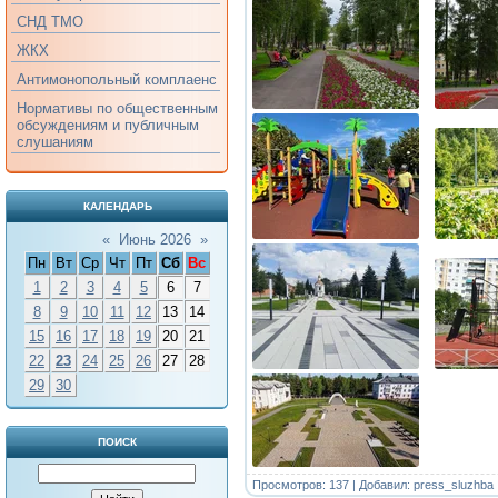
СНД ТМО
ЖКХ
Антимонопольный комплаенс
Нормативы по общественным
обсуждениям и публичным
слушаниям
КАЛЕНДАРЬ
«
Июнь 2026
»
Пн
Вт
Ср
Чт
Пт
Сб
Вс
1
2
3
4
5
6
7
8
9
10
11
12
13
14
15
16
17
18
19
20
21
22
23
24
25
26
27
28
29
30
ПОИСК
Просмотров: 137 | Добавил:
press_sluzhba