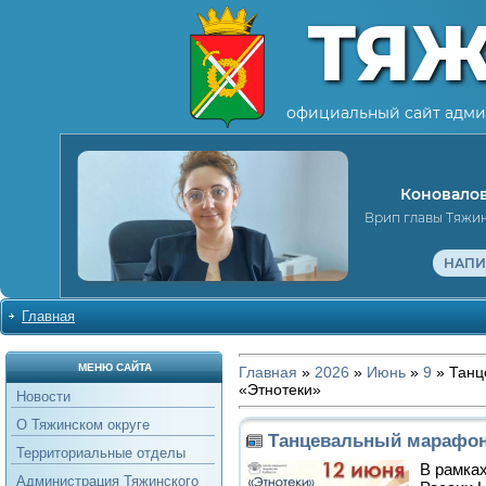
ТЯ
официальный сайт адми
Коновалов
Врип главы Тяжи
НАПИ
Главная
МЕНЮ САЙТА
Главная
»
2026
»
Июнь
»
9
» Танц
«Этнотеки»
Новости
О Тяжинском округе
Танцевальный марафон
Территориальные отделы
В рамках
Администрация Тяжинского