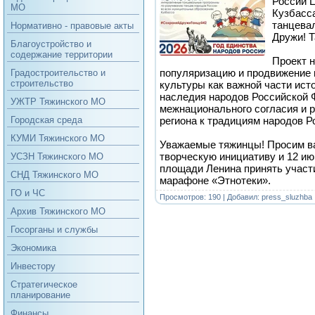
России Ц
МО
Кузбасс
танцева
Нормативно - правовые акты
Дружи! Т
Благоустройство и
содержание территории
Проект н
популяризацию и продвижение 
Градостроительство и
строительство
культуры как важной части исто
наследия народов Российской 
УЖТР Тяжинского МО
межнационального согласия и р
региона к традициям народов Р
Городская среда
КУМИ Тяжинского МО
Уважаемые тяжинцы! Просим в
творческую инициативу и 12 июн
УСЗН Тяжинского МО
площади Ленина принять участ
СНД Тяжинского МО
марафоне «Этнотеки».
ГО и ЧС
Просмотров: 190 | Добавил:
press_sluzhba
Архив Тяжинского МО
Госорганы и службы
Экономика
Инвестору
Стратегическое
планирование
Финансы