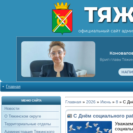
ТЯ
официальный сайт адми
Коновалов
Врип главы Тяжи
НАПИ
Главная
МЕНЮ САЙТА
Главная
»
2026
»
Июнь
»
8
» С Дн
Новости
С Днём социального ра
О Тяжинском округе
Уважаем
Территориальные отделы
социаль
Администрация Тяжинского