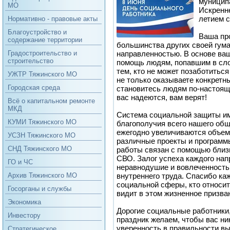
муниципа
МО
Искренне
летием 
Нормативно - правовые акты
Благоустройство и
Ваша пр
содержание территории
большинства других своей гум
направленностью. В основе ва
Градостроительство и
строительство
помощь людям, попавшим в сл
тем, кто не может позаботитьс
УЖТР Тяжинского МО
не только оказываете конкретн
Городская среда
становитесь людям по-настоящ
вас надеются, вам верят!
Всё о капитальном ремонте
МКД
Система социальной защиты им
КУМИ Тяжинского МО
благополучия всего нашего общ
ежегодно увеличиваются объем
УСЗН Тяжинского МО
различные проекты и программ
СНД Тяжинского МО
работы связан с помощью близ
СВО. Залог успеха каждого нап
ГО и ЧС
неравнодушие и вовлеченность.
внутреннего труда. Спасибо ка
Архив Тяжинского МО
социальной сферы, кто относит
Госорганы и службы
видит в этом жизненное призва
Экономика
Дорогие социальные работники
Инвестору
праздник желаем, чтобы вас ни
уверенность в правильности вы
Стратегическое