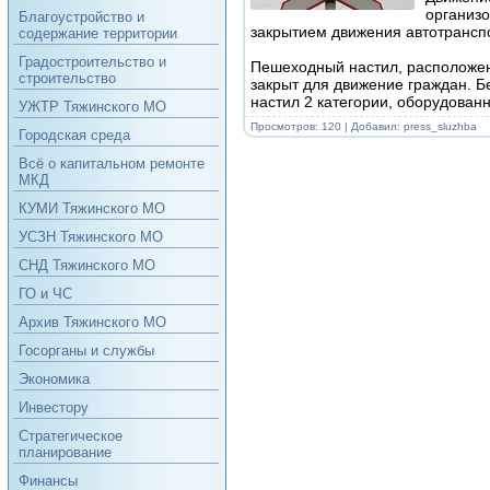
организ
Благоустройство и
закрытием движения автотрансп
содержание территории
Градостроительство и
Пешеходный настил, расположен
строительство
закрыт для движение граждан. 
настил 2 категории, оборудованн
УЖТР Тяжинского МО
Просмотров: 120 | Добавил:
press_sluzhba
Городская среда
Всё о капитальном ремонте
МКД
КУМИ Тяжинского МО
УСЗН Тяжинского МО
СНД Тяжинского МО
ГО и ЧС
Архив Тяжинского МО
Госорганы и службы
Экономика
Инвестору
Стратегическое
планирование
Финансы