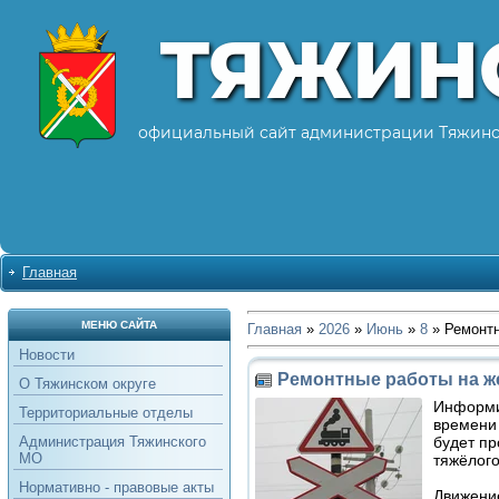
ТЯЖИН
официальный сайт администрации Тяжинс
Главная
МЕНЮ САЙТА
Главная
»
2026
»
Июнь
»
8
» Ремонтн
Новости
Ремонтные работы на ж
О Тяжинском округе
Информир
Территориальные отделы
времени
будет п
Администрация Тяжинского
МО
тяжёлого
Нормативно - правовые акты
Движение