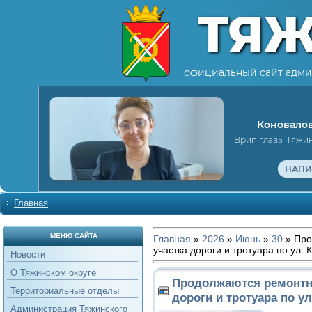
ТЯ
официальный сайт адми
Коновалов
Врип главы Тяжи
НАПИ
Главная
МЕНЮ САЙТА
Главная
»
2026
»
Июнь
»
30
» Про
участка дороги и тротуара по ул.
Новости
О Тяжинском округе
Продолжаются ремонтн
Территориальные отделы
дороги и тротуара по у
Администрация Тяжинского