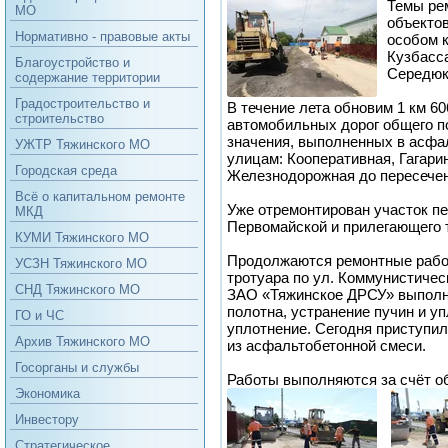
Темы ре
МО
объектов
Нормативно - правовые акты
особом 
Кузбасс
Благоустройство и
Середюк
содержание территории
Градостроительство и
В течение лета обновим 1 км 60
строительство
автомобильных дорог общего п
значения, выполненных в асфа
УЖТР Тяжинского МО
улицам: Кооперативная, Гагари
Городская среда
Железнодорожная до пересечен
Всё о капитальном ремонте
Уже отремонтирован участок пе
МКД
Первомайской и прилегающего 
КУМИ Тяжинского МО
Продолжаются ремонтные работ
УСЗН Тяжинского МО
тротуара по ул. Коммунистичес
СНД Тяжинского МО
ЗАО «Тяжинское ДРСУ» выполн
полотна, устранение пучин и уп
ГО и ЧС
уплотнение. Сегодня приступи
Архив Тяжинского МО
из асфальтобетонной смеси.
Госорганы и службы
Работы выполняются за счёт о
Экономика
Инвестору
Стратегическое