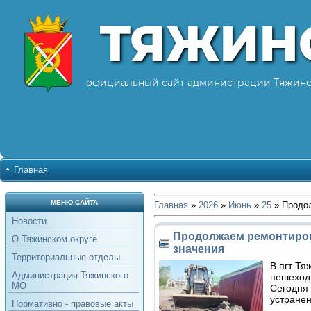
ТЯЖИН
официальный сайт администрации Тяжинс
Главная
МЕНЮ САЙТА
Главная
»
2026
»
Июнь
»
25
» Продол
Новости
Продолжаем ремонтиров
О Тяжинском округе
значения
Территориальные отделы
В пгт Тя
Администрация Тяжинского
пешеход
МО
Сегодня 
устранен
Нормативно - правовые акты