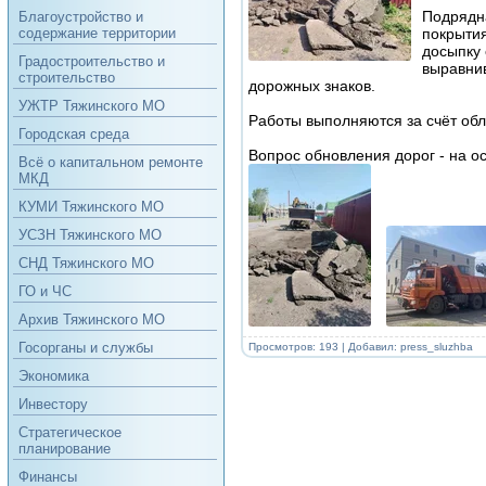
Подрядн
Благоустройство и
покрытия
содержание территории
досыпку 
Градостроительство и
выравни
строительство
дорожных знаков.
УЖТР Тяжинского МО
Работы выполняются за счёт обл
Городская среда
Вопрос обновления дорог - на 
Всё о капитальном ремонте
МКД
КУМИ Тяжинского МО
УСЗН Тяжинского МО
СНД Тяжинского МО
ГО и ЧС
Архив Тяжинского МО
Госорганы и службы
Просмотров: 193 | Добавил:
press_sluzhba
Экономика
Инвестору
Стратегическое
планирование
Финансы