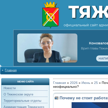
ТЯ
официальный сайт адми
Коновалов
Врип главы Тяжи
НАПИ
Главная
МЕНЮ САЙТА
Главная
»
2026
»
Июнь
»
25
» Поч
неофициально?
Новости
О Тяжинском округе
Почему не стоит работ
Территориальные отделы
Администрация Тяжинского