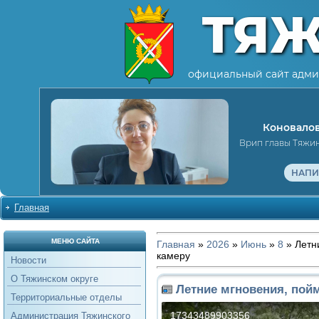
ТЯ
официальный сайт адми
Коновалов
Врип главы Тяжи
НАПИ
Главная
МЕНЮ САЙТА
Главная
»
2026
»
Июнь
»
8
» Летн
камеру
Новости
О Тяжинском округе
Летние мгновения, пой
Территориальные отделы
Администрация Тяжинского