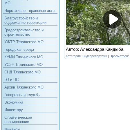
МО
Нормативно - правовые акты
Благоустройство и
содержание территории
Градостроительство и
строительство
УЖТР Тяжинского МО
Автор: Александра Кандыба
Городская среда
Категория:
Видеорепортажи
| Просмотров: 
КУМИ Тяжинского МО
УСЗН Тяжинского МО
СНД Тяжинского МО
ГО и ЧС
Архив Тяжинского МО
Госорганы и службы
Экономика
Инвестору
Стратегическое
планирование
Финансы