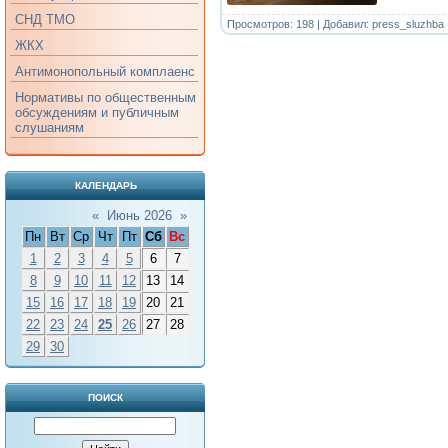
СНД ТМО
Просмотров: 198 | Добавил:
press_sluzhba
ЖКХ
Антимонопольный комплаенс
Нормативы по общественным
обсуждениям и публичным
слушаниям
КАЛЕНДАРЬ
«
Июнь 2026
»
Пн
Вт
Ср
Чт
Пт
Сб
Вс
1
2
3
4
5
6
7
8
9
10
11
12
13
14
15
16
17
18
19
20
21
22
23
24
25
26
27
28
29
30
ПОИСК