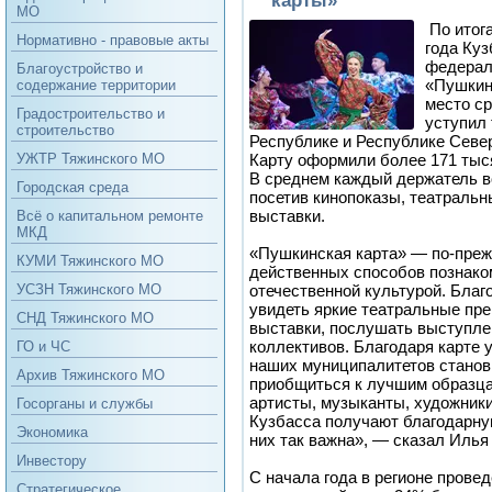
МО
По итог
Нормативно - правовые акты
года Куз
федерал
Благоустройство и
«Пушкинс
содержание территории
место ср
Градостроительство и
уступил 
строительство
Республике и Республике Севе
Карту оформили более 171 тыс
УЖТР Тяжинского МО
В среднем каждый держатель 
Городская среда
посетив кинопоказы, театральн
выставки.
Всё о капитальном ремонте
МКД
«Пушкинская карта» — по‑преж
КУМИ Тяжинского МО
действенных способов познако
отечественной культурой. Благ
УСЗН Тяжинского МО
увидеть яркие театральные пр
СНД Тяжинского МО
выставки, послушать выступл
коллективов. Благодаря карте 
ГО и ЧС
наших муниципалитетов стано
Архив Тяжинского МО
приобщиться к лучшим образца
артисты, музыканты, художники
Госорганы и службы
Кузбасса получают благодарну
Экономика
них так важна», — сказал Илья
Инвестору
С начала года в регионе провед
Стратегическое