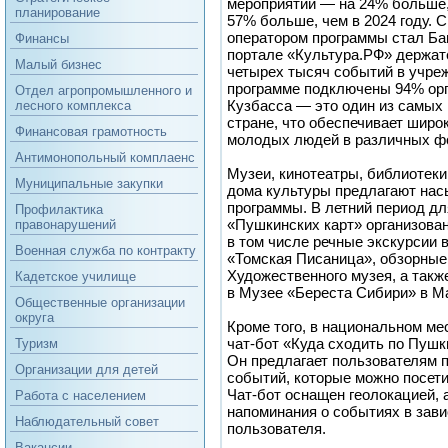
мероприятий — на 24% больше, 
планирование
57% больше, чем в 2024 году. С
оператором программы стал Ба
Финансы
портале «Культура.РФ» держат
Малый бизнес
четырех тысяч событий в учреж
программе подключены 94% орг
Отдел агропромышленного и
Кузбасса — это один из самых 
лесного комплекса
стране, что обеспечивает широ
Финансовая грамотность
молодых людей в различных ф
Антимонопольный комплаенс
Музеи, кинотеатры, библиотеки
Муниципальные закупки
дома культуры предлагают на
программы. В летний период дл
Профилактика
«Пушкинских карт» организов
правонарушений
в том числе речные экскурсии 
Военная служба по контракту
«Томская Писаница», обзорные
Художественного музея, а так
Кадетское училище
в Музее «Береста Сибири» в М
Общественные организации
округа
Кроме того, в национальном м
чат-бот «Куда сходить по Пушк
Туризм
Он предлагает пользователям 
Организации для детей
событий, которые можно посети
Чат-бот оснащен геолокацией, 
Работа с населением
напоминания о событиях в зави
Наблюдательный совет
пользователя.
Вакансии