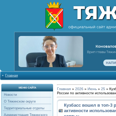
ТЯ
официальный сайт адми
Коновалов
Врип главы Тяжи
НАПИ
Главная
МЕНЮ САЙТА
Главная
»
2026
»
Июнь
»
25
» Куз
России по активности использова
Новости
О Тяжинском округе
Кузбасс вошел в топ-3 
Территориальные отделы
активности использова
Администрация Тяжинского
карты»