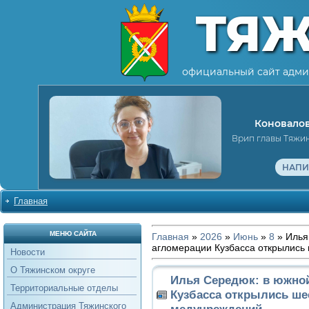
ТЯ
официальный сайт адми
Коновалов
Врип главы Тяжи
НАПИ
Главная
МЕНЮ САЙТА
Главная
»
2026
»
Июнь
»
8
» Илья
агломерации Кузбасса открылись
Новости
О Тяжинском округе
Илья Середюк: в южно
Территориальные отделы
Кузбасса открылись ше
Администрация Тяжинского
медучреждений