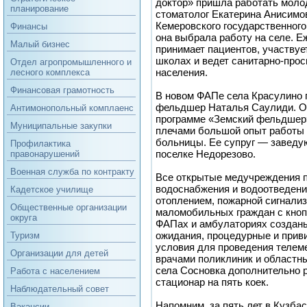
доктор» пришла работать моло
планирование
стоматолог Екатерина Анисимо
Кемеровского государственного
Финансы
она выбрала работу на селе. 
Малый бизнес
принимает пациентов, участвуе
школах и ведет санитарно-прос
Отдел агропромышленного и
населения.
лесного комплекса
Финансовая грамотность
В новом ФАПе села Красулино 
фельдшер Наталья Саулиди. Он
Антимонопольный комплаенс
программе «Земский фельдшер» 
Муниципальные закупки
плечами большой опыт работы 
больницы. Ее супруг — завед
Профилактика
поселке Недорезово.
правонарушений
Военная служба по контракту
Все открытые медучреждения 
водоснабжения и водоотведени
Кадетское училище
отоплением, пожарной сигнали
Общественные организации
маломобильных граждан с кноп
округа
ФАПах и амбулаториях создан
ожидания, процедурные и прив
Туризм
условия для проведения телем
Организации для детей
врачами поликлиник и областн
села Сосновка дополнительно 
Работа с населением
стационар на пять коек.
Наблюдательный совет
Напомним, за пять лет в Кузба
Вакансии