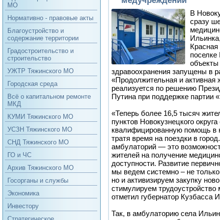
МО
В Новок
Нормативно - правовые акты
сразу ш
медицин
Благоустройство и
Ильинка,
содержание территории
Красная 
Градостроительство и
поселке
строительство
объекты 
здравоохранения запущены в р
УЖТР Тяжинского МО
«Продолжительная и активная 
Городская среда
реализуется по решению Прези
Путина при поддержке партии 
Всё о капитальном ремонте
МКД
«Теперь более 16,5 тысяч жит
КУМИ Тяжинского МО
пунктов Новокузнецкого округа
квалифицированную помощь в 
УСЗН Тяжинского МО
тратя время на поездки в горо
СНД Тяжинского МО
амбулаторий — это возможност
жителей на получение медицин
ГО и ЧС
доступности. Развитие первичн
Архив Тяжинского МО
мы ведем системно – не только
но и активизируем закупку ново
Госорганы и службы
стимулируем трудоустройство
Экономика
отметил губернатор Кузбасса 
Инвестору
Так, в амбулаторию села Ильин
Стратегическое