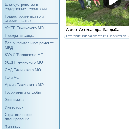
Благоустройство и
содержание территории
Градостроительство и
строительство
УЖТР Тяжинского МО
Автор: Александра Кандыба
Городская среда
Категория:
Видеорепортажи
| Просмотров: 
Всё о капитальном ремонте
МКД
КУМИ Тяжинского МО
УСЗН Тяжинского МО
СНД Тяжинского МО
ГО и ЧС
Архив Тяжинского МО
Госорганы и службы
Экономика
Инвестору
Стратегическое
планирование
Финансы