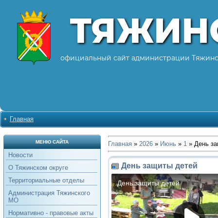
ТЯЖИН
официальный сайт администрации Тяжинс
Главная
МЕНЮ САЙТА
Главная
»
2026
»
Июнь
»
1
» День за
Новости
День защиты детей
О Тяжинском округе
Территориальные отделы
Администрация Тяжинского
МО
Нормативно - правовые акты