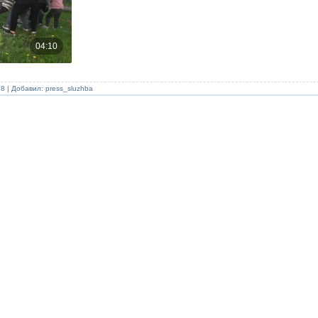
98 | Добавил:
press_sluzhba