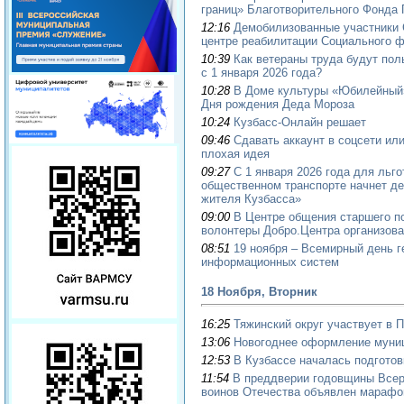
границ» Благотворительного Фонда 
12:16
Демобилизованные участники 
центре реабилитации Социального ф
10:39
Как ветераны труда будут пол
с 1 января 2026 года?
10:28
В Доме культуры «Юбилейный»
Дня рождения Деда Мороза
10:24
Кузбасс-Онлайн решает
09:46
Сдавать аккаунт в соцсети ил
плохая идея
09:27
С 1 января 2026 года для льг
общественном транспорте начнет де
жителя Кузбасса»
09:00
В Центре общения старшего по
волонтеры Добро.Центра организова
08:51
19 ноября – Всемирный день 
информационных систем
18 Ноября, Вторник
16:25
Тяжинский округ участвует в 
13:06
Новогоднее оформление муниц
12:53
В Кузбассе началась подготов
11:54
В преддверии годовщины Всер
воинов Отечества объявлен марафо