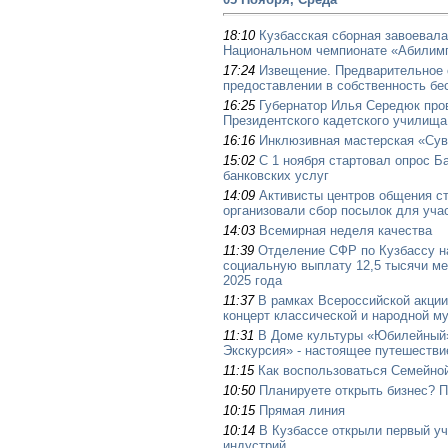
18:10
Кузбасская сборная завоевал
Национальном чемпионате «Абилим
17:24
Извещение. Предварительное 
предоставлении в собственность бе
16:25
Губернатор Илья Середюк про
Президентского кадетского училища
16:16
Инклюзивная мастерская «Су
15:02
С 1 ноября стартовал опрос Б
банковских услуг
14:09
Активисты центров общения с
организовали сбор посылок для уча
14:03
Всемирная неделя качества
11:39
Отделение СФР по Кузбассу н
социальную выплату 12,5 тысячи ме
2025 года
11:37
В рамках Всероссийской акции
концерт классической и народной м
11:31
В Доме культуры «Юбилейный
Экскурсия» - настоящее путешестви
11:15
Как воспользоваться Семейной
10:50
Планируете открыть бизнес? П
10:15
Прямая линия
10:14
В Кузбассе открыли первый у
индустрий