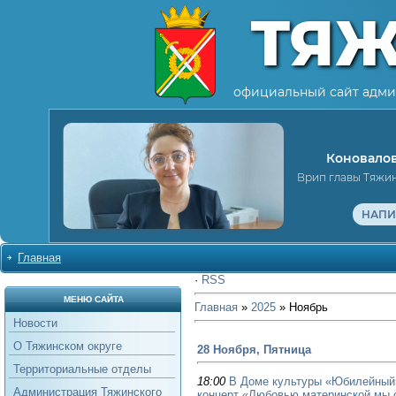
ТЯ
официальный сайт адми
Коновалов
Врип главы Тяжи
НАПИ
Главная
·
RSS
МЕНЮ САЙТА
Главная
»
2025
»
Ноябрь
Новости
О Тяжинском округе
28 Ноября, Пятница
Территориальные отделы
18:00
В Доме культуры «Юбилейный
Администрация Тяжинского
концерт «Любовью материнской мы 