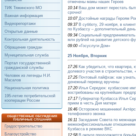
отмечены мамы наших Героев
10:14
Ваш дом может перестать быт
ТИК Тяжинского МО
срочно!
Важная информация
10:07
Достойные награды Героям Ро
Видеорепортажи
09:37
В субботу, 29 ноября, в клие
по Кузбассу – дополнительный день
Открытые данные
09:34
Социальный предприниматель и
Контрольная деятельность
млн рублей на развитие детского ф
09:00
«Госуслуги Дом»
Обращение граждан
Муниципальная служба
25 Ноября, Вторник
Портал государственной
17:26
Как убедиться, что квартира, 
гражданской службы
долевого участия в строительстве, 
Человек из легенды Н.И.
17:25
Почтовый лайфхак: как узнать
Масалов
денежный перевод вручены
17:20
Илья Середюк: кузбасские им
Национальная политика
востребованы на крупнейших предп
195-летие потребительской
17:17
Губернатор Кузбасса Илья Се
кооперации России
прием в честь Дня матери
16:46
Осторожно мошенники! Актёрс
телефонного звонка
ОБЩЕСТВЕННЫЕ ОБСУЖДЕНИЯ
16:11
Заседание Совета по межнаци
ПУБЛИЧНЫЕ СЛУШАНИЯ
межконфессиональным отношениям 
Градостроительство
Кузбасса в режиме ВКС
Благоустройство
12:58
В округе продолжается борьба