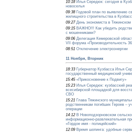
10:18
Илья Середюк: сегодня в Куз
новоселья
09:38
Годовой план по выявлению с
жилищного строительства в Кузбасс
09:27
День экономиста в Тяжинском
09:15
ВАЖНО!!! Как убедить родстве
с мошенниками?
09:06
Делегация Кемеровской област
VII форума «Производительность 3
08:51
Отключение электроэнергии
11 Ноября, Вторник
18:33
Губернатор Кузбасса Илья Се
государственный медицинский униве
15:45
«Прикосновение к Подвигу»
15:23
Илья Середюк: кузбасский реа
всесибирской площадкой для восст
СВО
15:21
Глава Тяжинского муниципальн
родственникам погибших Героев – у
операции
14:12
В Новоподзорновском сельско
информационно-развлекательная пр
«Гордое имя - полицейский»
12:09
Время шопинга: удобные серв