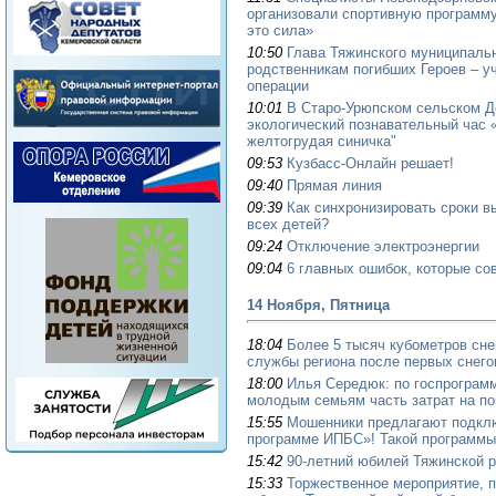
организовали спортивную программу
это сила»
10:50
Глава Тяжинского муниципальн
родственникам погибших Героев – у
операции
10:01
В Старо-Урюпском сельском Д
экологический познавательный час 
желтогрудая синичка"
09:53
Кузбасс-Онлайн решает!
09:40
Прямая линия
09:39
Как синхронизировать сроки в
всех детей?
09:24
Отключение электроэнергии
09:04
6 главных ошибок, которые с
14 Ноября, Пятница
18:04
Более 5 тысяч кубометров сн
службы региона после первых снего
18:00
Илья Середюк: по госпрограм
молодым семьям часть затрат на по
15:55
Мошенники предлагают подклю
программе ИПБС»! Такой программы
15:42
90-летний юбилей Тяжинской 
15:33
Торжественное мероприятие, 