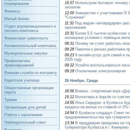
15:57
Используем бытовую технику 
планирование
экологии
Финансы
12:00
Знакомство с участниками III
"Служение"
Малый бизнес
11:32
Под видом «антирадаров» рас
Отдел агропромышленного и
приложения
лесного комплекса
10:31
Более 5,5 тысячи кузбасских 
жилищные условия с помощью матер
Финансовая грамотность
09:31
Почему не стоит работать не
Антимонопольный комплаенс
09:28
Памятка о рисках работника п
Муниципальные закупки
09:23
9 онлайн-услуг для семей и л
2025 году
Профилактика
09:22
Успейте воспользоваться лесн
правонарушений
09:18
Отключение электроэнергии
Военная служба по контракту
Кадетское училище
26 Ноября, Среда
Общественные организации
16:56
Военно - спортивная игра «До
округа
15:12
Волонтеры в борьбе со снегом
Туризм
14:55
Илья Середюк: в Кузбассе бу
кредиты на жилье со ставкой от 0%
Организации для детей
14:54
В Кузбассе создадут Совет по
Работа с населением
предпринимательства при губернато
Наблюдательный совет
13:34
В преддверии праздника на т
Губернатора Кузбасса в г. Кемеров
Вакансии