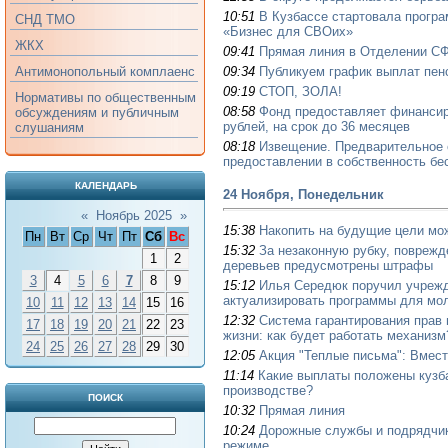
10:51
В Кузбассе стартовала прогр
СНД ТМО
«Бизнес для СВОих»
ЖКХ
09:41
Прямая линия в Отделении СФ
09:34
Публикуем график выплат пенс
Антимонопольный комплаенс
09:19
​​​​​​​СТОП, ЗОЛА!
Нормативы по общественным
08:58
Фонд предоставляет финансир
обсуждениям и публичным
рублей, на срок до 36 месяцев
слушаниям
08:18
Извещение. Предварительное 
предоставлении в собственность бе
КАЛЕНДАРЬ
24 Ноября, Понедельник
«
Ноябрь 2025
»
15:38
Накопить на будущие цели мо
Пн
Вт
Ср
Чт
Пт
Сб
Вс
15:32
За незаконную рубку, повреж
1
2
деревьев предусмотрены штрафы
3
4
5
6
7
8
9
15:12
Илья Середюк поручил учреж
актуализировать программы для мо
10
11
12
13
14
15
16
12:32
Система гарантирования прав 
17
18
19
20
21
22
23
жизни: как будет работать механизм
24
25
26
27
28
29
30
12:05
Акция "Теплые письма": Вмес
11:14
Какие выплаты положены кузб
производстве?
ПОИСК
10:32
Прямая линия
10:24
Дорожные службы и подрядчик
режиме