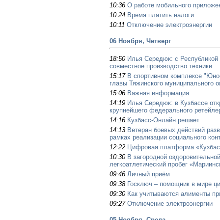
10:36
О работе мобильного приложе
10:24
Время платить налоги
10:11
Отключение электроэнергии
06 Ноября, Четверг
18:50
Илья Середюк: с Республикой
совместное производство техники
15:17
В спортивном комплексе "Юнос
главы Тяжинского муниципального о
15:06
Важная информация
14:19
Илья Середюк: в Кузбассе отк
крупнейшего федерального ретейле
14:16
Кузбасс-Онлайн решает
14:13
Ветеран боевых действий разв
рамках реализации социального кон
12:22
Цифровая платформа «Кузбас
10:30
В загородной оздоровительной
легкоатлетический пробег «Мариинс
09:46
Личный приём
09:38
Госключ – помощник в мире ц
09:30
Как учитываются алименты пр
09:27
Отключение электроэнергии
05 Ноября, Среда