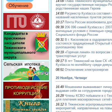
14:09
Глава Тяжинского муниципальн
вручил государственные награды Р
родственникам наших Героев
14:00
Росреестр Кузбасса составил
названий населенных пунктов регио
10:17
Почта России возобновила до
09:39
206 096 семей Кузбасса с 200
жилищные условия с помощью средс
Социального фонда России
09:31
В г. Киселевске в оздоровите
состоялся традиционный Открытый г
рукопашному бою
09:19
«Горячая линия» по вопросам 
транспортных услуг
09:17
В пгт Тяжинский на базе СК «
Кузбасса по волейболу среди девуше
08:51
Отключение электроэнергии
20 Ноября, Четверг
16:49
Мошенники выманивают личну
выдавая себя за сотрудников город
16:29
Члены КСВО побывали в с Гео
для плетения маскировочных сетей
16:12
В Тяжинском агропромышленн
мероприятий, направленных на повы
студентов