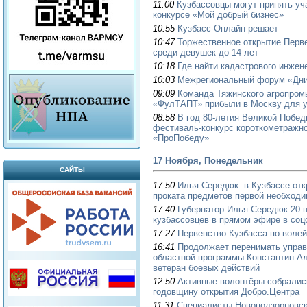
11:00
Кузбассовцы могут принять уч
конкурсе «Мой добрый бизнес»
10:55
Кузбасс-Онлайн решает
10:47
Торжественное открытие Перв
среди девушек до 14 лет
10:18
Где найти кадастрового инжен
10:03
Межрегиональный форум «Дни
09:09
Команда Тяжинского агропром
«ФулТАПТ» прибыли в Москву для у
08:58
В год 80-летия Великой Побе
фестиваль-конкурс короткометражно
«ПроПобеду»
17 Ноября, Понедельник
САЙТЫ
17:50
Илья Середюк: в Кузбассе от
проката предметов первой необход
17:40
Губернатор Илья Середюк 20 н
кузбассовцев в прямом эфире в соц
17:27
Первенство Кузбасса по волей
16:41
Продолжает перенимать управ
областной программы Константин Ал
ветеран боевых действий
12:50
Активные волонтёры собралис
годовщину открытия Добро.Центра
11:31
Специалисты Новоподзорновск