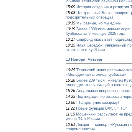
юбилею Тяжинской районной больн
15:09
История создания и развития 
15:08
Центральный Банк планирует 
подозрительных операций
10:35
Мы разные, но мы едины!
10:19
Более 1300 письменных обращ
Кузбасса за 9 месяцев 2025 года
10:17
Соцфонд оказывает поддержку
10:15
Илья Середюк: уникальный пр
стартовал в Кузбассе
13 Ноября, Четверг
16:25
Тяжинский муниципальный окру
«Молодежная столица Кузбасса»
15:28
Более 209 тысяч жителей Куз
слово для консультаций в контакт-
15:25
Актуальные вопросы целевого
14:23
Подтверждение возраста чер
13:55
ГТО-доступно каждому!
11:22
Новые функции ВФСК "ГТО"
11:16
Мошенники рассылают на пред
имени ФСБ России
10:51
Лекция — концерт «Русская пе
современности»