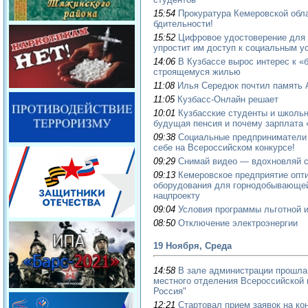
15:54
Прокуратура Кемеровской обла
бдительности!
15:52
Цифровое удостоверение для 
упростит им доступ к социальным у
14:06
В Кузбассе вырос интерес к «
строящемуся жилью
11:08
Илья Середюк почтил память 
11:05
Кузбасс-Онлайн решает
10:01
Кузбасские студенты и школьн
будущая пенсия и почему зарплата 
09:38
Социальные предприниматели 
себе на Всероссийском конкурсе!
09:29
Снимай видео — вдохновляй с
09:13
Кемеровское предприятие опт
оборудования для горнодобывающе
нацпроекту
09:04
Условия программы льготной и
08:50
Отключение электроэнергии
19 Ноября, Среда
14:58
В зале администрации прошла
местного отделения Всероссийской 
Россия"
12:21
Стартовал прием заявок на к