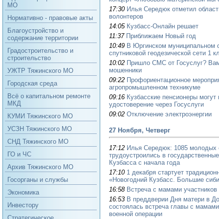
МО
17:30
Илья Середюк отметил област
волонтеров
Нормативно - правовые акты
14:05
Кузбасс-Онлайн решает
Благоустройство и
11:37
Приближаем Новый год
содержание территории
10:49
В Юргинском муниципальном о
Градостроительство и
спутниковой геодезической сети 1 к
строительство
10:02
Пришло СМС от Госуслуг? Вам
мошенники
УЖТР Тяжинского МО
09:22
Профориентационное мероприя
Городская среда
агропромышленном техникуме
Всё о капитальном ремонте
09:16
Кузбасские пенсионеры могут 
МКД
удостоверение через Госуслуги
09:02
Отключение электроэнергии
КУМИ Тяжинского МО
УСЗН Тяжинского МО
27 Ноября, Четверг
СНД Тяжинского МО
17:12
Илья Середюк: 1085 молодых 
ГО и ЧС
трудоустроились в государственные
Кузбасса с начала года
Архив Тяжинского МО
17:10
1 декабря стартует традицион
«Новогодний Кузбасс. Большие сиби
Госорганы и службы
16:58
Встреча с мамами участников
Экономика
16:53
В преддверии Дня матери в Д
Инвестору
состоялась встреча главы с мамами
военной операции
Стратегическое