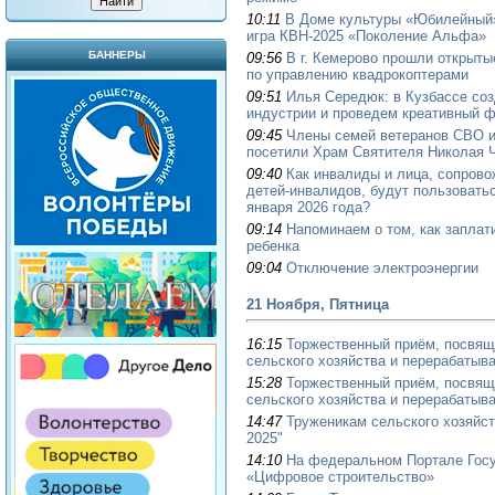
10:11
В Доме культуры «Юбилейный
игра КВН-2025 «Поколение Альфа»
БАННЕРЫ
09:56
В г. Кемерово прошли открыты
по управлению квадрокоптерами
09:51
Илья Середюк: в Кузбассе со
индустрии и проведем креативный 
09:45
Члены семей ветеранов СВО и
посетили Храм Святителя Николая Ч
09:40
Как инвалиды и лица, сопров
детей-инвалидов, будут пользовать
января 2026 года?
09:14
Напоминаем о том, как заплат
ребенка
09:04
Отключение электроэнергии
21 Ноября, Пятница
16:15
Торжественный приём, посвящ
сельского хозяйства и перерабаты
15:28
Торжественный приём, посвящ
сельского хозяйства и перерабаты
14:47
Труженикам сельского хозяйст
2025"
14:10
На федеральном Портале Госу
«Цифровое строительство»