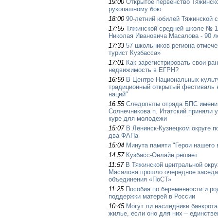
19:00
Открытое первенство Тяжинско
рукопашному бою
18:00
90-летний юбилей Тяжинской 
17:55
Тяжинской средней школе № 1
Николая Ивановича Масалова - 90 л
17:33
57 школьников региона отмеч
турист Кузбасса»
17:01
Как зарегистрировать свои ра
недвижимость в ЕГРН?
16:59
В Центре Национальных культ
традиционный открытый фестиваль 
наций"
16:55
Следопыты отряда БПС имени 
Солнечникова п. Итатский приняли 
куре для молодежи
15:07
В Ленинск-Кузнецком округе п
два ФАПа
15:04
Минута памяти "Герои нашего 
14:57
Кузбасс-Онлайн решает
11:57
В Тяжинской центральной окру
Масалова прошло очередное заседа
объединения «ПоСТ»
11:25
Пособия по беременности и р
поддержки матерей в России
10:45
Могут ли наследники банкрот
жилье, если оно для них – единстве