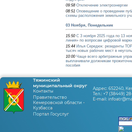
09:58
Отключение электроэнергии
08:51
Оповещение о проведении пуб
схемы расположения земельного уч
03 Ноября, Понедельник
15:50
С 3 ноября 2025 года по 13 но
линия» по вопросам цифровой марки
15:44
Илья Середюк: резиденты ТОР
тысяч новых рабочих мест в неугол
10:00
Чаще всего арбитражные упра
выплачивали должникам прожиточн
пособия
Тяжинский
муниципальный округ
Адрес:
652240, Ке
Контакты
Тел.:
+7 (38449) 28
Правительство
E-mail:
infoatr@mai
Кемеровской области -
Кузбасса
Портал Госуслуг