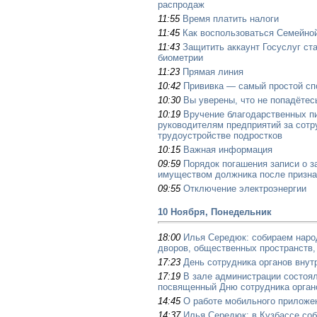
распродаж
11:55
Время платить налоги
11:45
Как воспользоваться Семейной
11:43
Защитить аккаунт Госуслуг с
биометрии
11:23
Прямая линия
10:42
Прививка — самый простой сп
10:30
Вы уверены, что не попадётес
10:19
Вручение благодарственных п
руководителям предприятий за сотр
трудоустройстве подростков
10:15
Важная информация
09:59
Порядок погашения записи о з
имуществом должника после призна
09:55
Отключение электроэнергии
10 Ноября, Понедельник
18:00
Илья Середюк: собираем наро
дворов, общественных пространств
17:23
День сотрудника органов вну
17:19
В зале администрации состоя
посвященный Дню сотрудника орган
14:45
О работе мобильного приложе
14:37
Илья Середюк: в Кузбассе соб