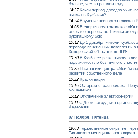
больше, чем в прошлом году
14:27
Какой период доходов учитыва
выплат в Кузбассе?
14:24
Вручение паспортов граждан 
14:06
В спортивном комплексе «Юно
открытое первенство Тяжинского му
рукопашному бою
10:42
До 1 декабря жители Кузбасса
переводе пенсионных накоплений в
Кемеровской области или НПФ
10:30
В Кузбассе резко выросло чис
недвижимостью без личного участия
10:25
Наставники центра «Мой бизн
развитии собственного дела
10:22
Краски наций
10:16
Осторожно, распродажа! Попу
мошенников!
10:12
Отключение электроэнергии
10:11
С Днём сотрудника органов вн
Федерации
07 Ноября, Пятница
19:03
Торжественное открытие Перв
Тяжинского муниципального округа