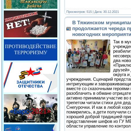
Просмотров: 515 | Дата:
30.12.2021
В Тяжинском муниципа
продолжается череда 
новогодних мероприят
Так в м
учрежде
реабили
несовер
два нов
«Приклю
друзей» 
округа и
учреждения. Сценарий предста
интригующим и завораживающим
вместе со сказочными героями 
разоблачить в обмане отрицат
активно принимали участие во 
трепетом читали стихи для дед
Снегурочки. И как в любой хоро
помирились, а дети получили с
хорошей доброй традицией при
представление шефов из ГУ МВ
области управление по контрол