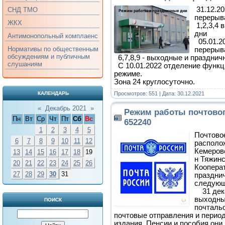
31.12.20
СНД ТМО
перерыв
ЖКХ
1,2,3,4
дни
Антимонопольный комплаенс
05.01.20
Нормативы по общественным
перерыв
обсуждениям и публичным
6,7,8,9 - выходные и празднич
слушаниям
С 10.01.2022 отделение функц
режиме.
Зона 24 круглосуточно.
Просмотров: 551 | Дата:
30.12.2021
КАЛЕНДАРЬ
«
Декабрь 2021
»
Режим работы почтово
Пн
Вт
Ср
Чт
Пт
Сб
Вс
652240
1
2
3
4
5
Почтово
6
7
8
9
10
11
12
располо
Кемеровс
13
14
15
16
17
18
19
н Тяжинс
20
21
22
23
24
25
26
Кооперат
27
28
29
30
31
праздни
следующ
31 декаб
выходны
ПОИСК
почталь
почтовые отправления и перио
издания. Пенсии и пособия они 