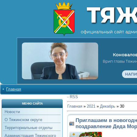
ТЯ
официальный сайт адми
Коновалов
Врип главы Тяжи
НАПИ
Главная
·
RSS
МЕНЮ САЙТА
Главная
»
2021
»
Декабрь
»
30
Новости
Приглашаем в новогод
О Тяжинском округе
поздравление Деда Мор
Территориальные отделы
Администрация Тяжинского