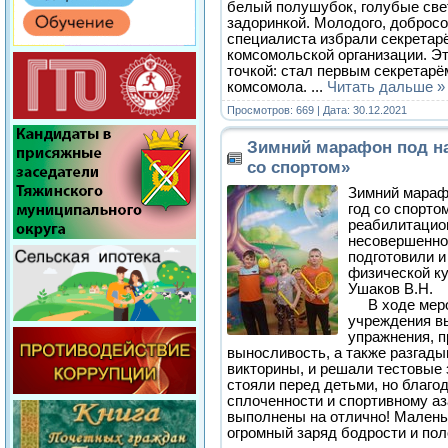
белый полушубок, голубые све
задоринкой. Молодого, добросо
специалиста избрали секретаре
комсомольской организации. Эт
точкой: стал первым секретарё
комсомола.
...
Читать дальше »
Просмотров: 669 | Дата:
30.12.2021
Зимний марафон под н
со спортом»
Зимний мараф
год со спорто
реабилитацио
несовершенно
подготовили и
физической ку
Ушаков В.Н.
В ходе мероп
учреждения в
упражнения, п
выносливость, а также разгад
викторины, и решали тестовые
стояли перед детьми, но благо
сплоченности и спортивному аз
выполнены на отлично! Малень
огромный заряд бодрости и по