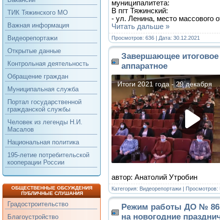
муниципалитета:
В пгт Тяжинский:
ТИК Тяжинского МО
- ул. Ленина, место массового
Важная информация
Читать дальше »
Видеорепортажи
Просмотров: 636 | Дата:
30.12.2021
Открытые данные
Завершающее итоговое
Контрольная деятельность
аппаратное
Обращение граждан
Муниципальная служба
Портал государственной
гражданской службы
Человек из легенды Н.И.
Масалов
Национальная политика
195-летие потребительской
кооперации России
автор: Анатолий Утробин
ОБЩЕСТВЕННЫЕ ОБСУЖДЕНИЯ
Категория:
Видеорепортажи
| Просмотров: 
ПУБЛИЧНЫЕ СЛУШАНИЯ
Градостроительство
Режим работы ДО № 86
на новогодние праздни
Благоустройство