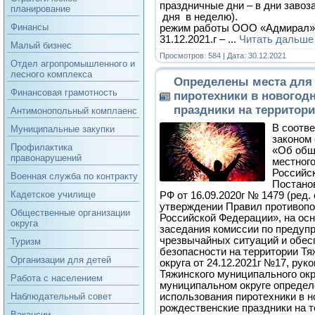
праздничные дни – в дни завоз
планирование
дня в неделю).
Финансы
режим работы ООО «Адмирал»:
31.12.2021.г –
...
Читать дальше
Малый бизнес
Просмотров: 584 | Дата:
30.12.2021
Отдел агропромышленного и
лесного комплекса
Определены места для
Финансовая грамотность
пиротехники в новогод
праздники на территор
Антимонопольный комплаенс
В соотв
Муниципальные закупки
законом 
Профилактика
«Об общ
правонарушений
местног
Российс
Военная служба по контракту
Постано
Кадетское училище
РФ от 16.09.2020г № 1479 (ред. 
утверждении Правил противопо
Общественные организации
Российской Федерации», на ос
округа
заседания комиссии по предуп
чрезвычайных ситуаций и обес
Туризм
безопасности на территории Тя
Организации для детей
округа от 24.12.2021г №17, ру
Тяжинского муниципального окр
Работа с населением
муниципальном округе определ
использования пиротехники в н
Наблюдательный совет
рождественские праздники на 
Вакансии