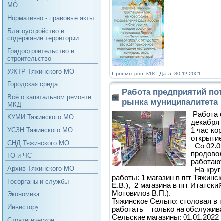
МО
Нормативно - правовые акты
Благоустройство и
содержание территории
Градостроительство и
строительство
УЖТР Тяжинского МО
Просмотров: 518 | Дата:
30.12.2021
Городская среда
Работа предприятий по
Всё о капитальном ремонте
рынка муниципалитета 
МКД
Работа 
КУМИ Тяжинского МО
декабря 
1 час ко
УСЗН Тяжинского МО
открыти
СНД Тяжинского МО
Со 02.01
продово
ГО и ЧС
работают
Архив Тяжинского МО
На круг
работы: 1 магазин в пгт Тяжин
Госорганы и службы
Е.В.), 2 магазина в пгт Итатский
Мотовилов В.П.).
Экономика
Тяжинское Сельпо: столовая в
Инвестору
работать только на обслужива
Сельские магазины: 01.01.2022
Стратегическое