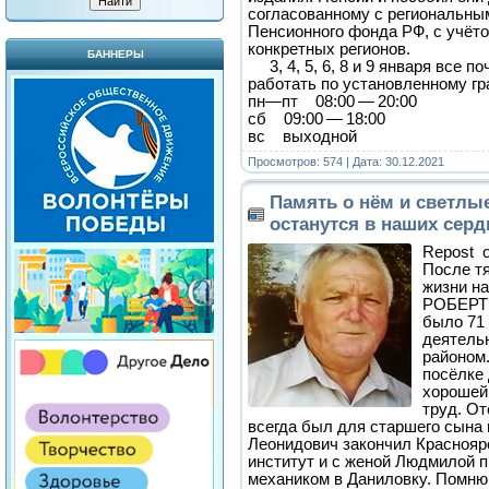
согласованному с региональны
Пенсионного фонда РФ, с учёт
конкретных регионов.
БАННЕРЫ
3, 4, 5, 6, 8 и 9 января все п
работать по установленному гр
пн—пт 08:00 — 20:00
сб 09:00 — 18:00
вс выходной
Просмотров: 574 | Дата:
30.12.2021
Память о нём и светлы
останутся в наших серд
Repost 
После тя
жизни н
РОБЕРТ
было 71 
деятель
районом
посёлке
хорошей
труд. От
всегда был для старшего сына
Леонидович закончил Красноярс
институт и с женой Людмилой 
механиком в Даниловку. Помню,