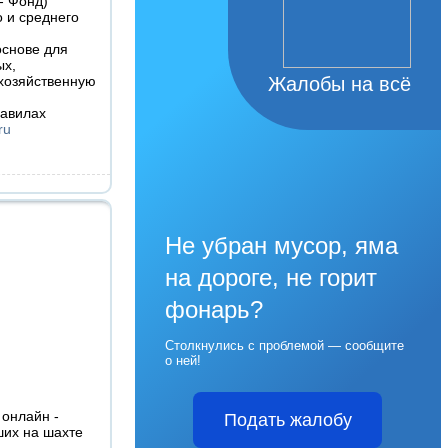
- Фонд)
 и среднего
основе для
х,
хозяйственную
Жалобы на всё
равилах
ru
Не убран мусор, яма
на дороге, не горит
фонарь?
Столкнулись с проблемой — сообщите
о ней!
 онлайн -
Подать жалобу
ших на шахте