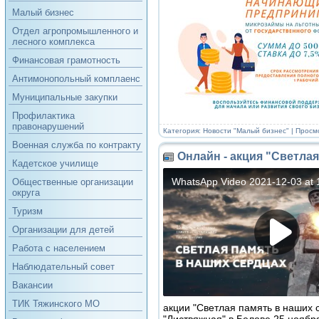
Малый бизнес
Отдел агропромышленного и
лесного комплекса
Финансовая грамотность
Антимонопольный комплаенс
Муниципальные закупки
Профилактика
правонарушений
Категория:
Новости "Малый бизнес"
| Просмо
Военная служба по контракту
Онлайн - акция "Светла
Кадетское училище
Общественные организации
округа
Туризм
Организации для детей
Работа с населением
Наблюдательный совет
Вакансии
ТИК Тяжинского МО
акции "Светлая память в наших 
"Листвяжная" в Белове 25 ноябр