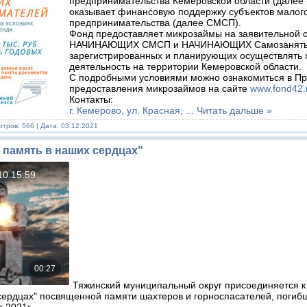
предпринимательства Кемеровской области (далее 
оказывает финансовую поддержку субъектов малого
предпринимательства (далее СМСП).
Фонд предоставляет микрозаймы на заявительной 
НАЧИНАЮЩИХ СМСП и НАЧИНАЮЩИХ Самозаняты
зарегистрированных и планирующих осуществлять 
деятельность на территории Кемеровской области.
С подробными условиями можно ознакомиться в П
предоставления микрозаймов на сайте
www.fond42.
Контакты:
г. Кемерово, ул. Красная,
...
Читать дальше »
тров: 566 | Дата:
03.12.2021
я память в наших сердцах"
Тяжинский муниципальный округ присоединяется к
сердцах" посвященной памяти шахтеров и горноспасателей, погиб
я 2021г