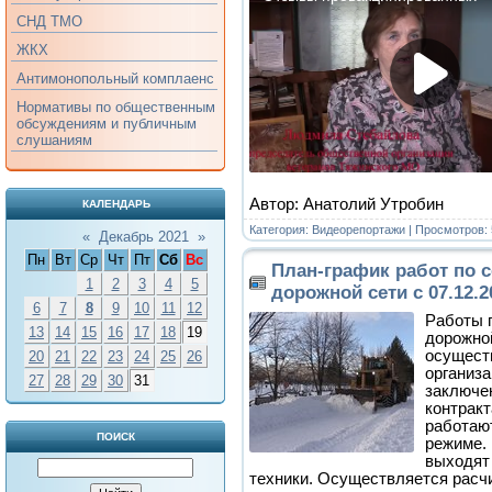
СНД ТМО
ЖКХ
Антимонопольный комплаенс
Нормативы по общественным
обсуждениям и публичным
слушаниям
Автор: Анатолий Утробин
КАЛЕНДАРЬ
Категория:
Видеорепортажи
| Просмотров: 
«
Декабрь 2021
»
Пн
Вт
Ср
Чт
Пт
Сб
Вс
План-график работ по 
1
2
3
4
5
дорожной сети с 07.12.2
6
7
8
9
10
11
12
Работы 
13
14
15
16
17
18
19
дорожной
осущест
20
21
22
23
24
25
26
организа
27
28
29
30
31
заключе
контрак
работаю
ПОИСК
режиме.
выходят 
техники. Осуществляется расчи