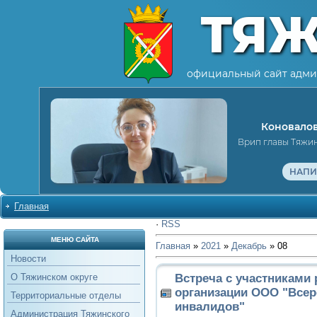
ТЯ
официальный сайт адми
Коновалов
Врип главы Тяжи
НАПИ
Главная
·
RSS
МЕНЮ САЙТА
Главная
»
2021
»
Декабрь
»
08
Новости
Встреча с участниками р
О Тяжинском округе
организации ООО "Всер
Территориальные отделы
инвалидов"
Администрация Тяжинского