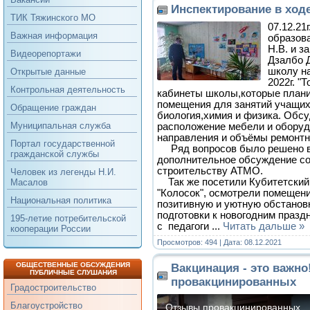
Инспектирование в ход
ТИК Тяжинского МО
07.12.21
Важная информация
образов
Н.В. и з
Видеорепортажи
Дзалбо 
школу н
Открытые данные
2022г. "
Контрольная деятельность
кабинеты школы,которые плани
помещения для занятий учащих
Обращение граждан
биология,химия и физика. Обс
Муниципальная служба
расположение мебели и оборудо
направления и объёмы ремонтн
Портал государственной
Ряд вопросов было решено в
гражданской службы
дополнительное обсуждение со
строительству АТМО.
Человек из легенды Н.И.
Так же посетили Кубитетский
Масалов
"Колосок", осмотрели помещени
Национальная политика
позитивную и уютную обстанов
подготовки к новогодним празд
195-летие потребительской
с педагоги
...
Читать дальше »
кооперации России
Просмотров: 494 | Дата:
08.12.2021
ОБЩЕСТВЕННЫЕ ОБСУЖДЕНИЯ
Вакцинация - это важн
ПУБЛИЧНЫЕ СЛУШАНИЯ
провакцинированных
Градостроительство
Благоустройство