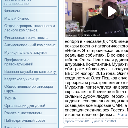
планирование
Финансы
Малый бизнес
Отдел агропромышленного и
лесного комплекса
Финансовая грамотность
ноября в кинозале ДК "Юбилей
Антимонопольный комплаенс
показы военно-патриотическог
«Небо». Это героическая истор
Муниципальные закупки
реальных событиях. В основе к
гибель Олега Пешкова и удивит
Профилактика
штурмана Константина Мурахти
правонарушений
сбит ракетой «воздух – воздух
Военная служба по контракту
ВВС 24 ноября 2015 года. Экип
когда летчик Олег Пешков спус
Кадетское училище
террористы расстреляли его в 
Общественные организации
Мурахтин приземлился на враж
округа
скрывался от боевиков и был 
сильных духом людях, героях, 
Туризм
подвиге, совершенном ради каж
освещали все мировые СМИ, а 
Организации для детей
операции следила вся Россия.
Работа с населением
и волнительного фильм
...
Чита
Наблюдательный совет
Просмотров: 481 | Дата:
08.12.2021
Вакансии