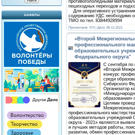
противогололедными материала
пешеходных переходов и подход
Для оперативного устранения
содержанию УДС необходимо 
БАННЕРЫ
ТМО по тел. 83844928994
Просмотров: 473 | Дата:
08.12.2021
«Второй Межрегиональ
профессионального мас
образовательных учре
Федерального округа"
С сентября по
«Второй Межре
конкурс профе
среди образов
Сибирского Фед
Организатор к
«Международн
образования» г
Целями провед
Межрегиональн
профессионального мастерства
образовательных учреждений 
округа - 2021» являются выяв
и лучших методов работы, пои
развитии, обмен профессионал