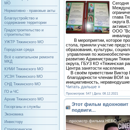
Сегодня
МО
Междуна
Нормативно - правовые акты
огранич
глава Т
Благоустройство и
округа В
содержание территории
активист
Градостроительство и
ООО "Вс
строительство
инвалид
В мероприятии, которое прош
УЖТР Тяжинского МО
стола, приняли участие предст
образования, культуры, социа
Городская среда
управления по жизнеобеспече
Всё о капитальном ремонте
развитию Администрации Тяжин
МКД
округа, ГБУЗ КО «Тяжинская ра
Центра занятости населения.
КУМИ Тяжинского МО
В своём приветствии Виктор 
УСЗН Тяжинского МО
благодарности членам ВОИ за 
инициативность, неравнодушие
СНД Тяжинского МО
Читать дальше »
ГО и ЧС
Просмотров: 547 | Дата:
08.12.2021
Архив Тяжинского МО
Этот фильм вдохновит
Госорганы и службы
подвиги...
Экономика
Инвестору
Стратегическое